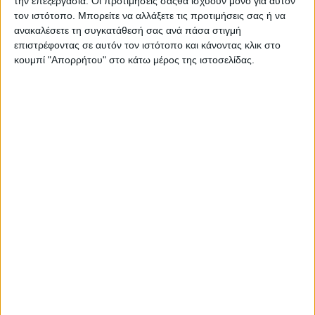
την επεξεργασία. Οι προτιμήσεις σαςθα ισχύουν μόνο για αυτόν
τον ιστότοπο. Μπορείτε να αλλάξετε τις προτιμήσεις σας ή να
ανακαλέσετε τη συγκατάθεσή σας ανά πάσα στιγμή
επιστρέφοντας σε αυτόν τον ιστότοπο και κάνοντας κλικ στο
Oral-B 3D White 4
κουμπί "Απορρήτου" στο κάτω μέρος της ιστοσελίδας.
τμχ
12,28
€
ΠΡΟΣΘΉΚΗ ΣΤΟ ΚΑΛΆΘΙ