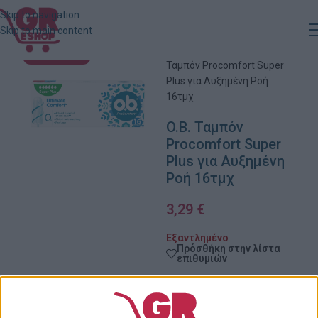
Skip to navigation
Skip to main content
Αρχική
»
Κατάστημα
»
O.B.
ΕΞΑΝΤΛΗΜΈΝΟ
Ταμπόν Procomfort Super
Plus για Αυξημένη Ροή
16τμχ
O.B. Ταμπόν
Procomfort Super
Plus για Αυξημένη
Ροή 16τμχ
3,29
€
Εξαντλημένο
Πρόσθήκη στην λίστα
επιθυμιών
Κωδικός προϊόντος:
48033075
Κατηγορίες:
Supermarket
,