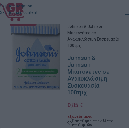
Skip to navigation
Skip to main content
Αρχική
»
Κατάστημα
»
ΕΞΑΝΤΛΗΜΈΝΟ
Johnson & Johnson
Μπατονέτες σε
Ανακυκλώσιμη Συσκευασία
100τμχ
Johnson &
Johnson
Μπατονέτες σε
Ανακυκλώσιμη
Συσκευασία
100τμχ
0,85
€
Εξαντλημένο
Πρόσθήκη στην λίστα
επιθυμιών