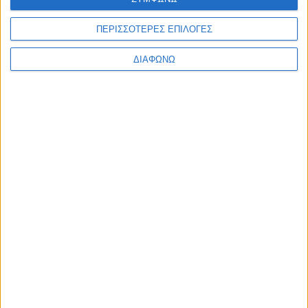
ΠΕΡΙΣΣΟΤΕΡΕΣ ΕΠΙΛΟΓΕΣ
ΔΙΑΦΩΝΩ
ΕΓΓΡΑΦΗ ΣΤΟ
NEWSLETTER
Κάντε εγγραφή στο newsletter και
κερδίστε έκπτωση 10% στην πρώτη σας
παραγγελία!