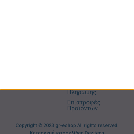
ΚΑΤΗΓΟΡΙΕΣ
ΠΛΗΡΟΦΟΡΙΕΣ
ΧΡΗΣΙΜΑ
Προσωπική
Ποιοι
Κατάστημα
Φροντίδα
Είμαστε
Ο
Σπίτι –
Επικοινωνία
Λογαριασμός
Κήπος
Μου
Blog
2310606082
Supermarket
Καλάθι
Όροι
Αγορών
Παιδικά –
Αποστολών
Βρεφικά
info@gr-
Πολιτική
Προσφορές
Απορρήτου
eshop.gr
Τρόποι
Πληρωμής
Επιστροφές
Προϊόντων
Copyright © 2023
gr-eshop
All rights reserved.
Κατασκευή ιστοσελίδας
Dezitech