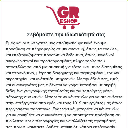
Κωδικός προϊόντος:
30186567
Κατηγορίες:
Supermarket
,
Είδη Φαρμακείου
Share:
Σεβόμαστε την ιδιωτικότητά σας
Εμείς και οι συνεργάτες μας αποθηκεύουμε και/ή έχουμε
πρόσβαση σε πληροφορίες σε μια συσκευή, όπως τα cookies,
και επεξεργαζόμαστε προσωπικά δεδομένα, όπως μοναδικοί
αναγνωριστικοί και προσαρμοσμένες πληροφορίες που
ΠΕΡΙΓΡΑΦΉ
ΕΠΙΠΛΈΟΝ ΠΛΗΡΟΦΟΡΊΕΣ
αποστέλλονται από μια συσκευή για εξατομικευμένες διαφημίσεις
και περιεχόμενο, μέτρηση διαφήμισης και περιεχομένου, έρευνα
Οδηγίες χρήσης
ακροατηρίου και ανάπτυξη υπηρεσιών.
Με την άδειά σας, εμείς
και οι συνεργάτες μας ενδέχεται να χρησιμοποιήσουμε ακριβή
δεδομένα γεωγραφικής τοποθεσίας και ταυτοποίησης μέσω
Κρατήστε τη μπατονέτα κοντά στην άκρη της.
σάρωσης συσκευών. Μπορείτε να κάνετε κλικ για να συναινέσετε
Χρησιμοποιείστε την με εξαιρετική φροντίδα.
στην επεξεργασία από εμάς και τους 1019 συνεργάτες μας όπως
Μην αφήνετε τα παιδιά να χρησιμοποιήσουν μόνα τους
περιγράφεται παραπάνω. Εναλλακτικά, μπορείτε να κάνετε κλικ
μπατονέτες.
για να αρνηθείτε να συναινέσετε ή να αποκτήσετε πρόσβαση σε
Όταν χρησιμοποιείτε σε παιδιά, φροντίστε να κρατάτε
πιο λεπτομερείς πληροφορίες και να αλλάξετε τις προτιμήσεις
σταθερα το κεφαλακι τους.
σας πριν συναινέσετε.
Λάβετε υπόψη ότι κάποια επεξεργασία