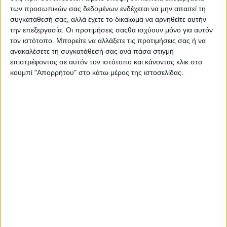
Μην χρησιμοποιείτε για να καθαρίσετε εσωτερικά τη μύτη,
των προσωπικών σας δεδομένων ενδέχεται να μην απαιτεί τη
τα μάτια ή στο εσωτερικό των αυτιών.
συγκατάθεσή σας, αλλά έχετε το δικαίωμα να αρνηθείτε αυτήν
Χρησιμοποιείστε στο εξωτερικό του αυτιού.
την επεξεργασία. Οι προτιμήσεις σαςθα ισχύουν μόνο για αυτόν
Μη σωστή χρήση μπορεί να προκαλέσει τραυματισμό ή
τον ιστότοπο. Μπορείτε να αλλάξετε τις προτιμήσεις σας ή να
μόλυνση του αυτιού
ανακαλέσετε τη συγκατάθεσή σας ανά πάσα στιγμή
επιστρέφοντας σε αυτόν τον ιστότοπο και κάνοντας κλικ στο
κουμπί "Απορρήτου" στο κάτω μέρος της ιστοσελίδας.
Σας προτείνουμε...
Fi