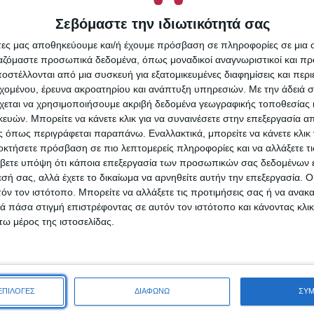
Σεβόμαστε την ιδιωτικότητά σας
άτες μας αποθηκεύουμε και/ή έχουμε πρόσβαση σε πληροφορίες σε μια
ργαζόμαστε προσωπικά δεδομένα, όπως μοναδικοί αναγνωριστικοί και 
στέλλονται από μια συσκευή για εξατομικευμένες διαφημίσεις και περ
εχομένου, έρευνα ακροατηρίου και ανάπτυξη υπηρεσιών.
Με την άδειά σα
χεται να χρησιμοποιήσουμε ακριβή δεδομένα γεωγραφικής τοποθεσίας 
ών. Μπορείτε να κάνετε κλικ για να συναινέσετε στην επεξεργασία απ
 όπως περιγράφεται παραπάνω. Εναλλακτικά, μπορείτε να κάνετε κλικ γ
οκτήσετε πρόσβαση σε πιο λεπτομερείς πληροφορίες και να αλλάξετε τι
βετε υπόψη ότι κάποια επεξεργασία των προσωπικών σας δεδομένων ε
εσή σας, αλλά έχετε το δικαίωμα να αρνηθείτε αυτήν την επεξεργασία. 
τόν τον ιστότοπο. Μπορείτε να αλλάξετε τις προτιμήσεις σας ή να ανακα
 πάσα στιγμή επιστρέφοντας σε αυτόν τον ιστότοπο και κάνοντας κλι
ω μέρος της ιστοσελίδας.
erdry Super Ultra
ες με Φτερά για
ΕΠΙΛΟΓΕΣ
ΔΙΑΦΩΝΩ
ΣΥ
οή 6 Σταγόνες