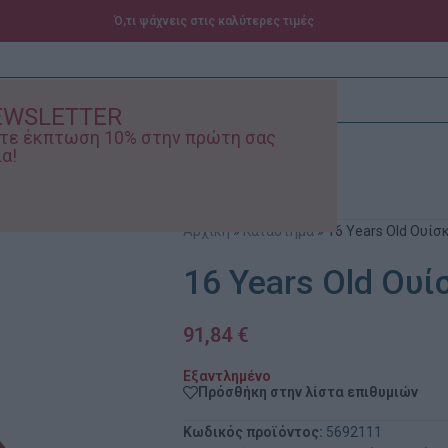
Ό,τι ψάχνεις στις καλύτερες τιμές
EWSLETTER
ίστε έκπτωση 10% στην πρώτη σας
α!
ά – Βρεφικά
Προσφορές
Αρχική
»
Κατάστημα
»
16 Years Old Ουίσ
16 Years Old Ουί
91,84
€
Εξαντλημένο
Πρόσθήκη στην λίστα επιθυμιών
Κωδικός προϊόντος:
5692111