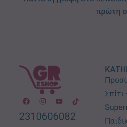
πρώτη σ
ΚΑΤΗ
Προσω
Σπίτι
Super
2310606082
Παιδι