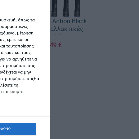
Pantene 
Χρώμα + Π
 συσκευή, όπως τα
Oral-B Cross Action Black
προσαρμοσμένες
Edition Ανταλλακτικές
ιεχόμενο, μέτρηση
Κεφαλές για Ηλεκτρική
ς, εμείς και οι
ΠΡΟΣΘΉΚΗ ΣΤΟ 
Οδοντόβουρτσα 4τμχ
13,49
€
και ταυτοποίησης
ό εμάς και τους
ΠΡΟΣΘΉΚΗ ΣΤΟ ΚΑΛΆΘΙ
ια να αρνηθείτε να
ς προτιμήσεις σας
νδέχεται να μην
Οι προτιμήσεις σαςθα
λέσετε τη
κ στο κουμπί
ΜΦΩΝΩ