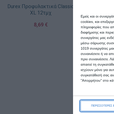
Durex Προφυλακτικά Classic
XL 12τμχ
Εμείς και οι συνεργ
cookies, και επεξε
8,69
€
πληροφορίες που απο
διαφήμισης και περι
ΠΡΟΣΘΉΚΗ ΣΤΟ ΚΑΛΆΘΙ
συνεργάτες μας ενδέ
μέσω σάρωσης συσκευ
1019 συνεργάτες μας
συναινέσετε ή να απ
πριν συναινέσετε.
Λά
απαιτεί τη συγκατάθ
ισχύουν μόνο για αυ
συγκατάθεσή σας ανά
"Απορρήτου" στο κάτ
Every Day Hyp
Plus Σερβιέτ
ΠΕΡΙΣΣΟΤΕΡΕΣ 
Αυξημένη Ρ