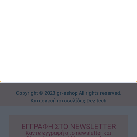
Κήπος
Μου
Blog
2310606082
Supermarket
Καλάθι
Όροι
Αγορών
Παιδικά –
Αποστολών
Βρεφικά
info@gr-
Πολιτική
Προσφορές
Απορρήτου
eshop.gr
Τρόποι
Πληρωμής
Επιστροφές
Προϊόντων
Copyright © 2023
gr-eshop
All rights reserved.
Κατασκευή ιστοσελίδας
Dezitech
ΕΓΓΡΑΦΗ ΣΤΟ NEWSLETTER
Κάντε εγγραφή στο newsletter και