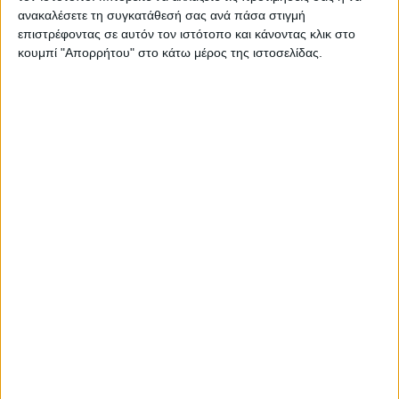
Σας προτείνουμε...
ανακαλέσετε τη συγκατάθεσή σας ανά πάσα στιγμή
επιστρέφοντας σε αυτόν τον ιστότοπο και κάνοντας κλικ στο
κουμπί "Απορρήτου" στο κάτω μέρος της ιστοσελίδας.
Lenor Μαλακτικό
P
Ρούχων Fresh
Si
Ocean Escape
82μεζ
Όλ
6,46
€
Oral-B iO Gentle
ΠΡΟΣΘΉΚΗ ΣΤΟ ΚΑΛΆΘΙ
Π
Care
Ανταλλακτικές
Κεφαλές για
14,79
€
Ηλεκτρική
ΠΡΟΣΘΉΚΗ ΣΤΟ ΚΑΛΆΘΙ