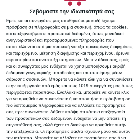
38661712
Κατηγορίες:
Supermarket
,
Σεβόμαστε την ιδιωτικότητά σας
Είδη Σπιτιού & Οικιακής
Εμείς και οι συνεργάτες μας αποθηκεύουμε και/ή έχουμε
Χρήσης
,
Κεριά & Αρωματικά
πρόσβαση σε πληροφορίες σε μια συσκευή, όπως τα cookies,
Χώρου
και επεξεργαζόμαστε προσωπικά δεδομένα, όπως μοναδικοί
Share:
αναγνωριστικοί και προσαρμοσμένες πληροφορίες που
αποστέλλονται από μια συσκευή για εξατομικευμένες διαφημίσεις
και περιεχόμενο, μέτρηση διαφήμισης και περιεχομένου, έρευνα
ακροατηρίου και ανάπτυξη υπηρεσιών.
Με την άδειά σας, εμείς
και οι συνεργάτες μας ενδέχεται να χρησιμοποιήσουμε ακριβή
ΠΕΡΙΓΡΑΦΉ
δεδομένα γεωγραφικής τοποθεσίας και ταυτοποίησης μέσω
σάρωσης συσκευών. Μπορείτε να κάνετε κλικ για να συναινέσετε
Aναζωογονηθείτε από το άρωμα της ζεστής, λαχταριστής
στην επεξεργασία από εμάς και τους 1019 συνεργάτες μας όπως
μηλόπιτας που μόλις βγήκε από το φούρνο πασπαλισμένη
περιγράφεται παραπάνω. Εναλλακτικά, μπορείτε να κάνετε κλικ
με κανέλα και ξυπνά αναμνήσεις από τη ζεστασιά ενός
για να αρνηθείτε να συναινέσετε ή να αποκτήσετε πρόσβαση σε
γιορτινού σπιτιού. Διάρκεια αρώματος έως και 70 ημέρες
πιο λεπτομερείς πληροφορίες και να αλλάξετε τις προτιμήσεις
σας πριν συναινέσετε.
Λάβετε υπόψη ότι κάποια επεξεργασία
των προσωπικών σας δεδομένων ενδέχεται να μην απαιτεί τη
συγκατάθεσή σας, αλλά έχετε το δικαίωμα να αρνηθείτε αυτήν
την επεξεργασία. Οι προτιμήσεις σαςθα ισχύουν μόνο για αυτόν
τον ιστότοπο. Μπορείτε να αλλάξετε τις προτιμήσεις σας ή να