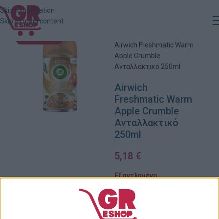
Skip to navigation
Skip to main content
Αρχική
»
Κατάστημα
»
ΕΞΑΝΤΛΗΜΈΝΟ
Airwich Freshmatic Warm
Apple Crumble
Ανταλλακτικό 250ml
Airwich
Freshmatic Warm
Apple Crumble
Ανταλλακτικό
250ml
5,18
€
Εξαντλημένο
Πρόσθήκη στην λίστα
επιθυμιών
Κωδικός προϊόντος: