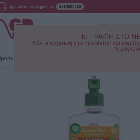
Τηλεφωνική Εξυπηρέτηση
2310606082
ΕΓΓΡΑΦΗ ΣΤΟ N
Κάντε εγγραφή στο newsletter και κερδ
παραγγελί
ροσωπική Φροντίδα
Σπίτι – Κήπος
Supermarket
Παιδικ