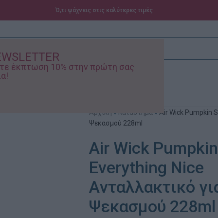
Ό,τι ψάχνεις στις καλύτερες τιμές
EWSLETTER
ίστε έκπτωση 10% στην πρώτη σας
α!
ά – Βρεφικά
Προσφορές
Αρχική
»
Κατάστημα
»
Air Wick Pumpkin S
Ψεκασμού 228ml
Air Wick Pumpkin
Everything Nice
Aνταλλακτικό γι
Ψεκασμού 228ml