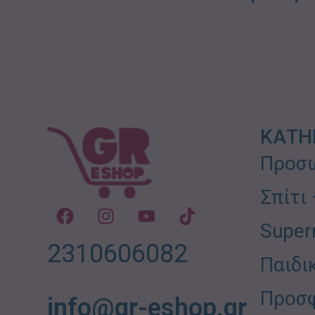
ΚΑΤΗ
Προσω
Σπίτι
Super
2310606082
Παιδι
Προσ
info@gr-eshop.gr