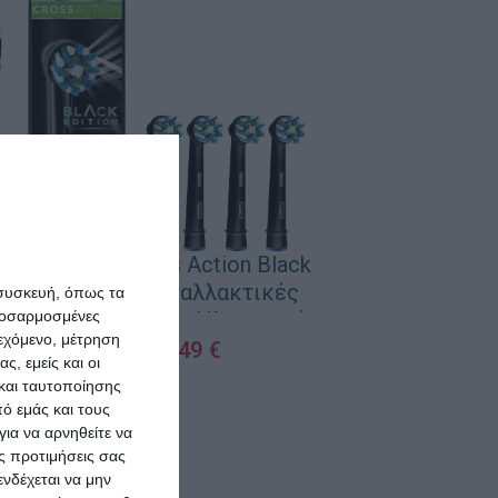
Oral-B Cross Action Black
Edition Ανταλλακτικές
 συσκευή, όπως τα
προσαρμοσμένες
Κεφαλές για Ηλεκτρική
ιεχόμενο, μέτρηση
Οδοντόβουρτσα 4τμχ
13,49
€
ς, εμείς και οι
και ταυτοποίησης
ΠΡΟΣΘΉΚΗ ΣΤΟ ΚΑΛΆΘΙ
ό εμάς και τους
ια να αρνηθείτε να
ς προτιμήσεις σας
νδέχεται να μην