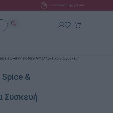
Εντοπισμός Παραγγελίας
pice & Everything Nice Aνταλλακτικό για Συσκευή
 Spice &
α Συσκευή