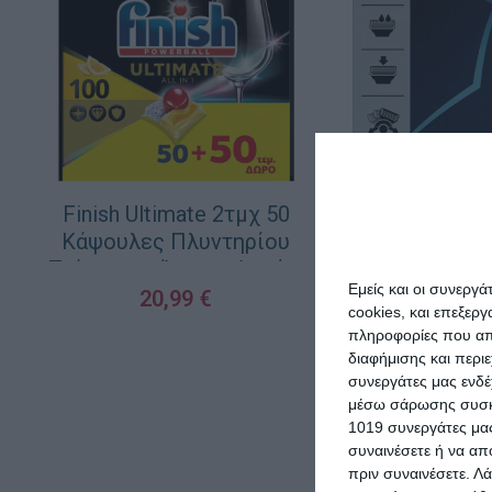
Finish Ultimate 2τμχ 50
Κάψουλες Πλυντηρίου
Πιάτων με Άρωμα Λεμόνι
Εμείς και οι συνεργ
20,99
€
cookies, και επεξε
πληροφορίες που απο
ΠΡΟΣΘΉΚΗ ΣΤΟ ΚΑΛΆΘΙ
διαφήμισης και περι
συνεργάτες μας ενδέ
μέσω σάρωσης συσκευ
1019 συνεργάτες μας
συναινέσετε ή να απ
πριν συναινέσετε.
Λά