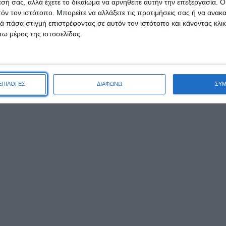
lide 5 Flexball
εσή σας, αλλά έχετε το δικαίωμα να αρνηθείτε αυτήν την επεξεργασία. 
ύστημα (Μηχανή
τόν τον ιστότοπο. Μπορείτε να αλλάξετε τις προτιμήσεις σας ή να ανακα
 πάσα στιγμή επιστρέφοντας σε αυτόν τον ιστότοπο και κάνοντας κλι
αλλακτικά)
ω μέρος της ιστοσελίδας.
0,99
€
ΑΛΆΘΙ
ΕΠΙΛΟΓΕΣ
ΔΙΑΦΩΝΩ
ΣΥ