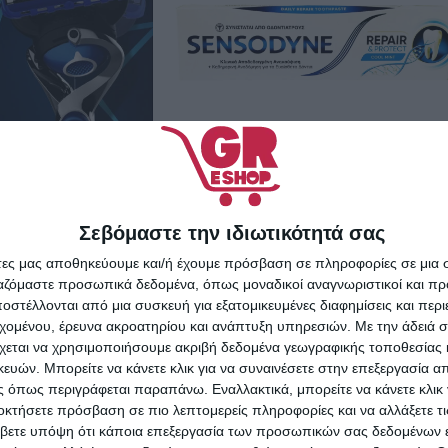
Sensodyne Repair & Protect
Οδοντόκρεμα για Ευαίσθητα
Σεβόμαστε την ιδιωτικότητά σας
Δόντια Mint 75ml
άτες μας αποθηκεύουμε και/ή έχουμε πρόσβαση σε πληροφορίες σε μια
3,45
€
ργαζόμαστε προσωπικά δεδομένα, όπως μοναδικοί αναγνωριστικοί και 
στέλλονται από μια συσκευή για εξατομικευμένες διαφημίσεις και περ
ΠΡΟΣΘΉΚΗ ΣΤΟ ΚΑΛΆΘΙ
εχομένου, έρευνα ακροατηρίου και ανάπτυξη υπηρεσιών.
Με την άδειά σα
χεται να χρησιμοποιήσουμε ακριβή δεδομένα γεωγραφικής τοποθεσίας 
ών. Μπορείτε να κάνετε κλικ για να συναινέσετε στην επεξεργασία απ
 όπως περιγράφεται παραπάνω. Εναλλακτικά, μπορείτε να κάνετε κλικ γ
οκτήσετε πρόσβαση σε πιο λεπτομερείς πληροφορίες και να αλλάξετε τι
βετε υπόψη ότι κάποια επεξεργασία των προσωπικών σας δεδομένων ε