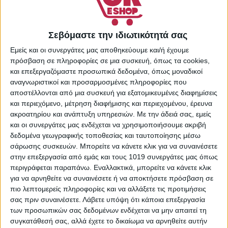
Κωδικός προϊόντος:
801670919739
Κατηγορίες:
Supermarket
,
Σεβόμαστε την ιδιωτικότητά σας
Μαλακτικά Ρούχων
,
Πλύσιμο Ρούχων
Εμείς και οι συνεργάτες μας αποθηκεύουμε και/ή έχουμε
Share:
πρόσβαση σε πληροφορίες σε μια συσκευή, όπως τα cookies,
και επεξεργαζόμαστε προσωπικά δεδομένα, όπως μοναδικοί
αναγνωριστικοί και προσαρμοσμένες πληροφορίες που
αποστέλλονται από μια συσκευή για εξατομικευμένες διαφημίσεις
και περιεχόμενο, μέτρηση διαφήμισης και περιεχομένου, έρευνα
ΠΕΡΙΓΡΑΦΉ
ΕΠΙΠΛΈΟΝ ΠΛΗΡΟΦΟΡΊΕΣ
ακροατηρίου και ανάπτυξη υπηρεσιών.
Με την άδειά σας, εμείς
και οι συνεργάτες μας ενδέχεται να χρησιμοποιήσουμε ακριβή
δεδομένα γεωγραφικής τοποθεσίας και ταυτοποίησης μέσω
ο μαλακτικό ρούχων της Nuvoletta εισχωρεί και
σάρωσης συσκευών. Μπορείτε να κάνετε κλικ για να συναινέσετε
μαλακώνει τις ίνες των υφασμάτων, με αποτέλεσμα να μην
στην επεξεργασία από εμάς και τους 1019 συνεργάτες μας όπως
τσακίζουν, μειώνει τον στατικό ηλεκτρισμό, προσφέρει
περιγράφεται παραπάνω. Εναλλακτικά, μπορείτε να κάνετε κλικ
απαλά ρούχα, διευκολύνει τη διαδικασία του σιδερώματος
για να αρνηθείτε να συναινέσετε ή να αποκτήσετε πρόσβαση σε
και συμβάλλει στην καλή διατήρηση των υφασμάτων. Με
πιο λεπτομερείς πληροφορίες και να αλλάξετε τις προτιμήσεις
το μοναδικό φρέσκο άρωμα Blu Classic θα κάνει τα ρούχα
σας πριν συναινέσετε.
Λάβετε υπόψη ότι κάποια επεξεργασία
σας να ευωδιάζουν φρεσκάδα και καθαριότητα με άρωμα
των προσωπικών σας δεδομένων ενδέχεται να μην απαιτεί τη
που διαρκεί.
συγκατάθεσή σας, αλλά έχετε το δικαίωμα να αρνηθείτε αυτήν