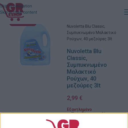
Skip to navigation
Skip to main content
Αρχική
»
Κατάστημα
»
ΕΞΑΝΤΛΗΜΈΝΟ
Nuvoletta Blu Classic,
Συμπυκνωμένο Μαλακτικό
Ρούχων, 40 μεζούρες 3lt
Nuvoletta Blu
Classic,
Συμπυκνωμένο
Μαλακτικό
Ρούχων, 40
μεζούρες 3lt
2,99
€
Εξαντλημένο
Πρόσθήκη στην λίστα
επιθυμιών