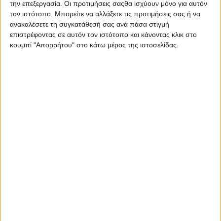
την επεξεργασία. Οι προτιμήσεις σαςθα ισχύουν μόνο για αυτόν
τον ιστότοπο. Μπορείτε να αλλάξετε τις προτιμήσεις σας ή να
ανακαλέσετε τη συγκατάθεσή σας ανά πάσα στιγμή
επιστρέφοντας σε αυτόν τον ιστότοπο και κάνοντας κλικ στο
κουμπί "Απορρήτου" στο κάτω μέρος της ιστοσελίδας.
Σας προτείνουμε...
Durex Sensitive
Cross Action
12τμχ
Ανταλλακτικές
Κεφαλές 6τμχ
7,94
€
20,12
€