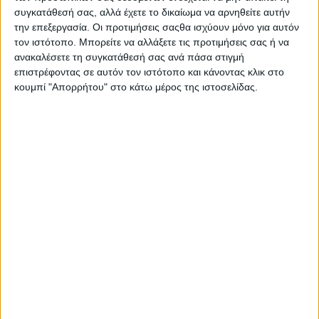
συγκατάθεσή σας, αλλά έχετε το δικαίωμα να αρνηθείτε αυτήν
την επεξεργασία. Οι προτιμήσεις σαςθα ισχύουν μόνο για αυτόν
Σας προτείνουμε...
τον ιστότοπο. Μπορείτε να αλλάξετε τις προτιμήσεις σας ή να
ανακαλέσετε τη συγκατάθεσή σας ανά πάσα στιγμή
επιστρέφοντας σε αυτόν τον ιστότοπο και κάνοντας κλικ στο
κουμπί "Απορρήτου" στο κάτω μέρος της ιστοσελίδας.
Durex
Fi
Προφυλακτικά
Classic XL 12τμχ
Π
8,69
€
ΠΡΟΣΘΉΚΗ ΣΤΟ ΚΑΛΆΘΙ
Π