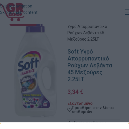
Skip to navigation
Skip to main content
Αρχική
»
Κατάστημα
»
Soft
ΕΞΑΝΤΛΗΜΈΝΟ
Υγρό Απορρυπαντικό
Ρούχων Λεβάντα 45
Μεζούρες 2.25LT
Soft Υγρό
Απορρυπαντικό
Ρούχων Λεβάντα
45 Μεζούρες
2.25LT
3,34
€
Εξαντλημένο
Πρόσθήκη στην λίστα
επιθυμιών
Κωδικός προϊόντος: