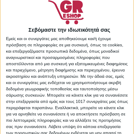
22463422
Κατηγορίες:
Supermarket
,
Απορρυπαντικά Ρούχων
,
Είδη Καθαρισμού &
Οικιακής Χρήσης
,
Πλύσιμο
Σεβόμαστε την ιδιωτικότητά σας
Ρούχων
Εμείς και οι συνεργάτες μας αποθηκεύουμε και/ή έχουμε
Share:
πρόσβαση σε πληροφορίες σε μια συσκευή, όπως τα cookies,
και επεξεργαζόμαστε προσωπικά δεδομένα, όπως μοναδικοί
αναγνωριστικοί και προσαρμοσμένες πληροφορίες που
αποστέλλονται από μια συσκευή για εξατομικευμένες διαφημίσεις
και περιεχόμενο, μέτρηση διαφήμισης και περιεχομένου, έρευνα
ΠΕΡΙΓΡΑΦΉ
ΕΠΙΠΛΈΟΝ ΠΛΗΡΟΦΟΡΊΕΣ
ακροατηρίου και ανάπτυξη υπηρεσιών.
Με την άδειά σας, εμείς
και οι συνεργάτες μας ενδέχεται να χρησιμοποιήσουμε ακριβή
Το υγρό απορρυπαντικό ρούχων της Soft με άρωμα
δεδομένα γεωγραφικής τοποθεσίας και ταυτοποίησης μέσω
λεβάντα. μαλακώνει τις ίνες των ρούχων και δεν αφήνει
σάρωσης συσκευών. Μπορείτε να κάνετε κλικ για να συναινέσετε
υπολείμματα. Χρησιμοποιείται για λιπαρούς λεκέδες,
στην επεξεργασία από εμάς και τους 1017 συνεργάτες μας όπως
όπως λάδι, τρόφιμα. Μπορεί να εφαρμοστεί τοπικά,
περιγράφεται παραπάνω. Εναλλακτικά, μπορείτε να κάνετε κλικ
απευθείας πάνω σε λεκέδες πριν από την πλύση.
για να αρνηθείτε να συναινέσετε ή να αποκτήσετε πρόσβαση σε
πιο λεπτομερείς πληροφορίες και να αλλάξετε τις προτιμήσεις
σας πριν συναινέσετε.
Λάβετε υπόψη ότι κάποια επεξεργασία
των προσωπικών σας δεδομένων ενδέχεται να μην απαιτεί τη