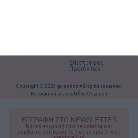
Blog
2310606082
Supermarket
Καλάθι
Όροι
Αγορών
Παιδικά –
Αποστολών
Βρεφικά
info@gr-
Πολιτική
Προσφορές
Απορρήτου
eshop.gr
Τρόποι
Πληρωμής
Επιστροφές
Προϊόντων
Copyright © 2023
gr-eshop
All rights reserved.
Κατασκευή ιστοσελίδας
Dezitech
ΕΓΓΡΑΦΗ ΣΤΟ NEWSLETTER
Κάντε εγγραφή στο newsletter και
κερδίστε έκπτωση 10% στην πρώτη σας
παραγγελία!