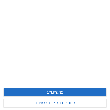
Cif Κρέμα
Καθαρισμού
Γενικής Χρήσης
ΣΥΜΦΩΝΩ
Λεμόνι 500ml
2,15
€
ΠΕΡΙΣΣΟΤΕΡΕΣ ΕΠΙΛΟΓΕΣ
ΠΡΟΣΘΉΚΗ ΣΤΟ ΚΑΛΆΘΙ