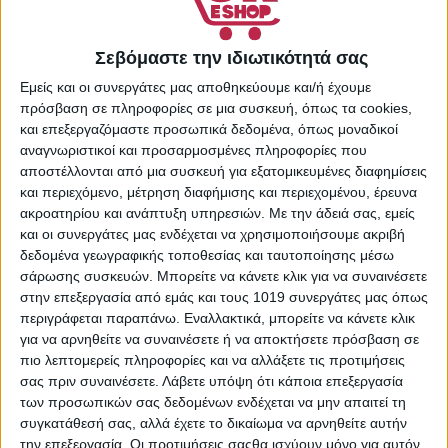
40479823
Κατηγορίες:
Supermarket
,
Απορρυπαντικά Ρούχων
,
Σεβόμαστε την ιδιωτικότητά σας
Είδη Καθαρισμού &
Εμείς και οι συνεργάτες μας αποθηκεύουμε και/ή έχουμε
Οικιακής Χρήσης
,
Πλύσιμο
πρόσβαση σε πληροφορίες σε μια συσκευή, όπως τα cookies,
Ρούχων
και επεξεργαζόμαστε προσωπικά δεδομένα, όπως μοναδικοί
Share:
αναγνωριστικοί και προσαρμοσμένες πληροφορίες που
αποστέλλονται από μια συσκευή για εξατομικευμένες διαφημίσεις
και περιεχόμενο, μέτρηση διαφήμισης και περιεχομένου, έρευνα
ακροατηρίου και ανάπτυξη υπηρεσιών.
Με την άδειά σας, εμείς
και οι συνεργάτες μας ενδέχεται να χρησιμοποιήσουμε ακριβή
ΠΕΡΙΓΡΑΦΉ
ΕΠΙΠΛΈΟΝ ΠΛΗΡΟΦΟΡΊΕΣ
δεδομένα γεωγραφικής τοποθεσίας και ταυτοποίησης μέσω
σάρωσης συσκευών. Μπορείτε να κάνετε κλικ για να συναινέσετε
“Ανακαλύψτε τις κάψουλες για πλύσιμο ρούχων Ariel All-
στην επεξεργασία από εμάς και τους 1019 συνεργάτες μας όπως
in-1 PODS +Extra Clean Power, το καλύτερο Ariel All-in-1
περιγράφεται παραπάνω. Εναλλακτικά, μπορείτε να κάνετε κλικ
PODS μέχρι τώρα, που αφαιρούν λεκέδες ακόμη και 7
για να αρνηθείτε να συναινέσετε ή να αποκτήσετε πρόσβαση σε
ημερών, και σε πλύσεις με κρύο νερό. Προσφέρουν
πιο λεπτομερείς πληροφορίες και να αλλάξετε τις προτιμήσεις
εξαιρετική καθαριότητα με μία μόνο κάψουλα: 1. Αφαιρούν
σας πριν συναινέσετε.
Λάβετε υπόψη ότι κάποια επεξεργασία
των προσωπικών σας δεδομένων ενδέχεται να μην απαιτεί τη
τους λεκέδες 2. Παρέχουν Υγιεινή καθαριότητα 3.
συγκατάθεσή σας, αλλά έχετε το δικαίωμα να αρνηθείτε αυτήν
Προσφέρουν φρεσκάδα 4. Προστατεύουν τα υφάσματα.
την επεξεργασία. Οι προτιμήσεις σαςθα ισχύουν μόνο για αυτόν