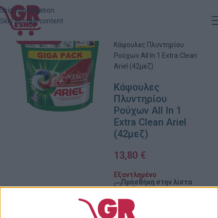
Skip to navigation
Skip to main content
Αρχική
»
Κατάστημα
»
ΕΞΑΝΤΛΗΜΈΝΟ
Κάψουλες Πλυντηρίου
Ρούχων All In 1 Extra Clean
Ariel (42μεζ)
Κάψουλες
Πλυντηρίου
Ρούχων All In 1
Extra Clean Ariel
(42μεζ)
13,80
€
Εξαντλημένο
Πρόσθήκη στην λίστα
επιθυμιών
Κωδικός προϊόντος: