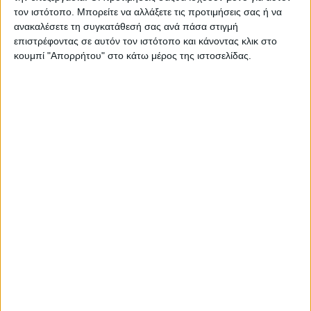
τον ιστότοπο. Μπορείτε να αλλάξετε τις προτιμήσεις σας ή να
ανακαλέσετε τη συγκατάθεσή σας ανά πάσα στιγμή
επιστρέφοντας σε αυτόν τον ιστότοπο και κάνοντας κλικ στο
κουμπί "Απορρήτου" στο κάτω μέρος της ιστοσελίδας.
Σας προτείνουμε...
Durex
Προφυλακτικά
Cross Action
Classic XL 12τμχ
Ανταλλακτικές
8,69
€
Κεφαλές 6τμχ
ΠΡΟΣΘΉΚΗ ΣΤΟ ΚΑΛΆΘΙ
20,12
€