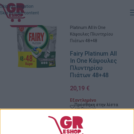
Skip to navigation
Skip to main content
Αρχική
»
Κατάστημα
»
Fairy
ΕΞΑΝΤΛΗΜΈΝΟ
Platinum All In One
Κάψουλες Πλυντηρίου
Πιάτων 48+48
Fairy Platinum All
In One Κάψουλες
Πλυντηρίου
Πιάτων 48+48
20,19
€
Εξαντλημένο
Πρόσθήκη στην λίστα
επιθυμιών
Κωδικός προϊόντος:
54210858
Κατηγορίες:
Supermarket
,