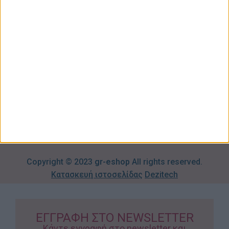
Σπίτι –
Επικοινωνία
Λογαριασμός
Κήπος
Μου
Blog
2310606082
Supermarket
Καλάθι
Όροι
Αγορών
Παιδικά –
Αποστολών
Βρεφικά
info@gr-
Πολιτική
Προσφορές
Απορρήτου
eshop.gr
Τρόποι
Πληρωμής
Επιστροφές
Προϊόντων
Copyright © 2023
gr-eshop
All rights reserved.
Κατασκευή ιστοσελίδας
Dezitech
ΕΓΓΡΑΦΗ ΣΤΟ NEWSLETTER
Κάντε εγγραφή στο newsletter και