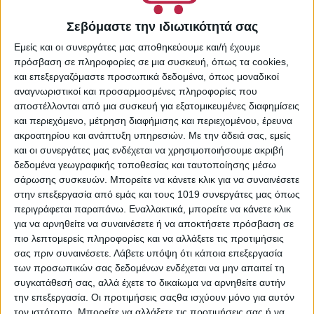
Απορρυπαντικά
Σεβόμαστε την ιδιωτικότητά σας
Πλυντηρίου Πιάτων
,
Είδη
Καθαρισμού & Οικιακής
Εμείς και οι συνεργάτες μας αποθηκεύουμε και/ή έχουμε
Χρήσης
,
Πλύσιμο Πιάτων
πρόσβαση σε πληροφορίες σε μια συσκευή, όπως τα cookies,
Share:
και επεξεργαζόμαστε προσωπικά δεδομένα, όπως μοναδικοί
αναγνωριστικοί και προσαρμοσμένες πληροφορίες που
αποστέλλονται από μια συσκευή για εξατομικευμένες διαφημίσεις
και περιεχόμενο, μέτρηση διαφήμισης και περιεχομένου, έρευνα
ακροατηρίου και ανάπτυξη υπηρεσιών.
Με την άδειά σας, εμείς
ΠΕΡΙΓΡΑΦΉ
ΕΠΙΠΛΈΟΝ ΠΛΗΡΟΦΟΡΊΕΣ
και οι συνεργάτες μας ενδέχεται να χρησιμοποιήσουμε ακριβή
δεδομένα γεωγραφικής τοποθεσίας και ταυτοποίησης μέσω
σάρωσης συσκευών. Μπορείτε να κάνετε κλικ για να συναινέσετε
Οι κάψουλες της εταιρείας Fairy, περιέχουν συμπυκνωμένη
στην επεξεργασία από εμάς και τους 1019 συνεργάτες μας όπως
μορφή απορρυπαντικού και είναι εύκολες στη χρήση,
περιγράφεται παραπάνω. Εναλλακτικά, μπορείτε να κάνετε κλικ
απομακρύνοντας κάθε ίχνος λίπους ακόμα και τα πιο
για να αρνηθείτε να συναινέσετε ή να αποκτήσετε πρόσβαση σε
επίμονα ξηρά υπολείμματα φαγητών. Τοποθετήστε στην
πιο λεπτομερείς πληροφορίες και να αλλάξετε τις προτιμήσεις
ειδική θήκη για καλύτερα αποτελέσματα. Εάν η ταμπλέτα
σας πριν συναινέσετε.
Λάβετε υπόψη ότι κάποια επεξεργασία
δεν χωράει στην θήκη, συμβουλευτείτε τον κατασκευαστή
των προσωπικών σας δεδομένων ενδέχεται να μην απαιτεί τη
του πλυντηρίου πιάτων ή το εγχειρίδιο χρήσης.
συγκατάθεσή σας, αλλά έχετε το δικαίωμα να αρνηθείτε αυτήν
την επεξεργασία. Οι προτιμήσεις σαςθα ισχύουν μόνο για αυτόν
τον ιστότοπο. Μπορείτε να αλλάξετε τις προτιμήσεις σας ή να