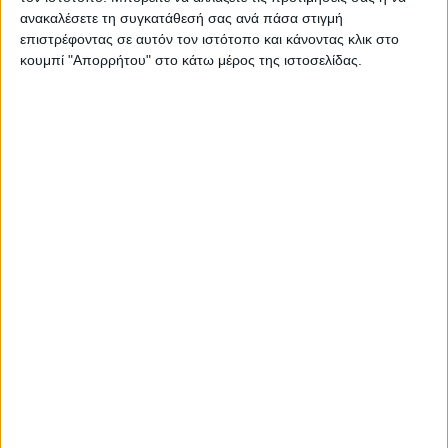
ανακαλέσετε τη συγκατάθεσή σας ανά πάσα στιγμή
επιστρέφοντας σε αυτόν τον ιστότοπο και κάνοντας κλικ στο
κουμπί "Απορρήτου" στο κάτω μέρος της ιστοσελίδας.
Σας προτείνουμε...
Durex
Προφυλακτικά
Cross Action
Classic XL 12τμχ
Or
Ανταλλακτικές
8,69
€
Κεφαλές 6τμχ
ΠΡΟΣΘΉΚΗ ΣΤΟ ΚΑΛΆΘΙ
20,12
€
ΠΡΟΣΘΉΚΗ ΣΤΟ ΚΑΛΆΘΙ