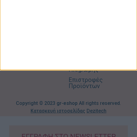
Ο
Σπίτι –
Επικοινωνία
Λογαριασμός
Κήπος
Μου
Blog
2310606082
Supermarket
Καλάθι
Όροι
Αγορών
Παιδικά –
Αποστολών
Βρεφικά
info@gr-
Πολιτική
Προσφορές
Απορρήτου
eshop.gr
Τρόποι
Πληρωμής
Επιστροφές
Προϊόντων
Copyright © 2023
gr-eshop
All rights reserved.
Κατασκευή ιστοσελίδας
Dezitech
ΕΓΓΡΑΦΗ ΣΤΟ NEWSLETTER