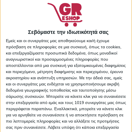
9 σε απόθεμα
-
+
Σεβόμαστε την ιδιωτικότητά σας
ΠΡΟΣΘΉΚΗ ΣΤΟ
ΚΑΛΆΘΙ
Εμείς και οι συνεργάτες μας αποθηκεύουμε και/ή έχουμε
Πρόσθήκη στην λίστα
πρόσβαση σε πληροφορίες σε μια συσκευή, όπως τα cookies,
επιθυμιών
και επεξεργαζόμαστε προσωπικά δεδομένα, όπως μοναδικοί
αναγνωριστικοί και προσαρμοσμένες πληροφορίες που
Κωδικός προϊόντος:
αποστέλλονται από μια συσκευή για εξατομικευμένες διαφημίσεις
22292996
και περιεχόμενο, μέτρηση διαφήμισης και περιεχομένου, έρευνα
Κατηγορίες:
Supermarket
,
ακροατηρίου και ανάπτυξη υπηρεσιών.
Με την άδειά σας, εμείς
Είδη Καθαρισμού &
και οι συνεργάτες μας ενδέχεται να χρησιμοποιήσουμε ακριβή
Οικιακής Χρήσης
,
δεδομένα γεωγραφικής τοποθεσίας και ταυτοποίησης μέσω
Καθαριστικά Επιφανειών
,
σάρωσης συσκευών. Μπορείτε να κάνετε κλικ για να συναινέσετε
Καθαριστικά Σπιτιού
στην επεξεργασία από εμάς και τους 1019 συνεργάτες μας όπως
Share:
περιγράφεται παραπάνω. Εναλλακτικά, μπορείτε να κάνετε κλικ
για να αρνηθείτε να συναινέσετε ή να αποκτήσετε πρόσβαση σε
πιο λεπτομερείς πληροφορίες και να αλλάξετε τις προτιμήσεις
σας πριν συναινέσετε.
Λάβετε υπόψη ότι κάποια επεξεργασία