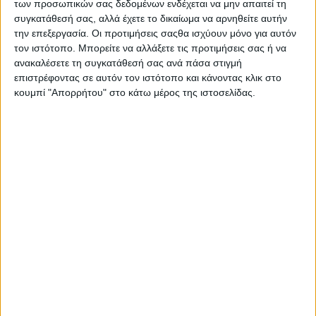
των προσωπικών σας δεδομένων ενδέχεται να μην απαιτεί τη
ΠΕΡΙΓΡΑΦΉ
ΕΠΙΠΛΈΟΝ ΠΛΗΡΟΦΟΡΊΕΣ
συγκατάθεσή σας, αλλά έχετε το δικαίωμα να αρνηθείτε αυτήν
την επεξεργασία. Οι προτιμήσεις σαςθα ισχύουν μόνο για αυτόν
τον ιστότοπο. Μπορείτε να αλλάξετε τις προτιμήσεις σας ή να
Το καθαριστικό γενικής χρήσης σε μορφή κρέμας της
ανακαλέσετε τη συγκατάθεσή σας ανά πάσα στιγμή
εταιρείας Cif, είναι ήπιο ώστε να μπορεί να
επιστρέφοντας σε αυτόν τον ιστότοπο και κάνοντας κλικ στο
χρησιμοποιηθεί σε οποιαδήποτε επιφάνεια χωρίς να
κουμπί "Απορρήτου" στο κάτω μέρος της ιστοσελίδας.
προκαλέσει φθορά, αλλά αρκετά αποτελεσματικό στο να
αφαιρεί λεκέδες, βρωμιά και λίπη. Κατάλληλο να το
χρησιμοποιήσετε σε όλους τους χώρους του σπιτιού σας.
Χαρακτηριστικά Δώστε λάμψη στις επιφάνειές σας, όπως
κεραμικές, ανοξείδωτες, εμαγιέ, πλαστικές και
υαλοκεραμικές.
Σας προτείνουμε...