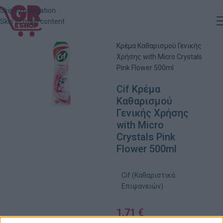
Skip to navigation
Skip to main content
Αρχική
»
Κατάστημα
»
Cif
Κρέμα Καθαρισμού Γενικής
Χρήσης with Micro Crystals
Pink Flower 500ml
Cif Κρέμα
Καθαρισμού
Γενικής Χρήσης
with Micro
Crystals Pink
Flower 500ml
Cif (Καθαριστικά
Επιφανειών)
1,71
€