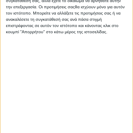
συγκατάθεσή σας, αλλά έχετε το δικαίωμα να αρνηθείτε αυτήν
σύνθεση 4 λειτουργειών το καθιστά ως την πρώτη
την επεξεργασία. Οι προτιμήσεις σαςθα ισχύουν μόνο για αυτόν
επιλογή, καθώς αποτρέπει τον σχηματισμό αλάτων,
τον ιστότοπο. Μπορείτε να αλλάξετε τις προτιμήσεις σας ή να
απελευθερώνει καθαριστικό αφρό, παρέχει ένα σύστημα
ανακαλέσετε τη συγκατάθεσή σας ανά πάσα στιγμή
ενεργής προστασίας, αποτρέποντας την συσσώρευση
επιστρέφοντας σε αυτόν τον ιστότοπο και κάνοντας κλικ στο
υπολειμμάτων και προσφέρει περισσότερη φρεσκάδα.
κουμπί "Απορρήτου" στο κάτω μέρος της ιστοσελίδας.
Απλά τοποθετήστε το προϊόν στο χείλος της λεκάνης,
προσαρμόστε το σύμφωνα με τη ροή του νερού και
απολαύστε μέγιστη καθαριότητα και φρεσκάδα αρώματος
εξωτικών λουλουδιών σε κάθε χρήση!
Κατασκευαστής
Bref (Καθαριστικά Μπάνιου)
Σας προτείνουμε...