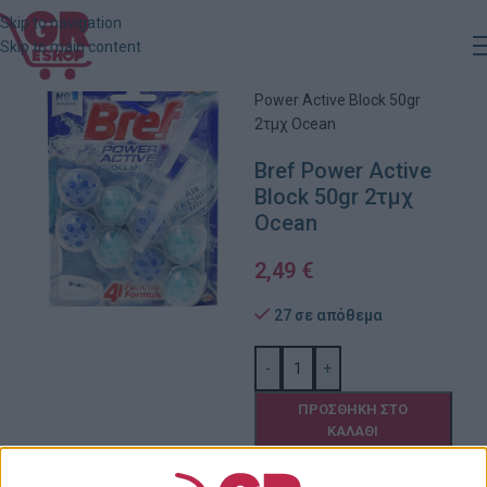
Skip to navigation
Skip to main content
Αρχική
»
Κατάστημα
»
Bref
Power Active Block 50gr
2τμχ Ocean
Bref Power Active
Block 50gr 2τμχ
Ocean
2,49
€
27 σε απόθεμα
-
+
ΠΡΟΣΘΉΚΗ ΣΤΟ
ΚΑΛΆΘΙ
Πρόσθήκη στην λίστα
επιθυμιών