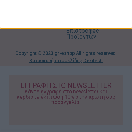
Προσφορές
Απορρήτου
eshop.gr
Τρόποι
Πληρωμής
Επιστροφές
Προϊόντων
Copyright © 2023
gr-eshop
All rights reserved.
Κατασκευή ιστοσελίδας
Dezitech
ΕΓΓΡΑΦΗ ΣΤΟ NEWSLETTER
Κάντε εγγραφή στο newsletter και
κερδίστε έκπτωση 10% στην πρώτη σας
παραγγελία!