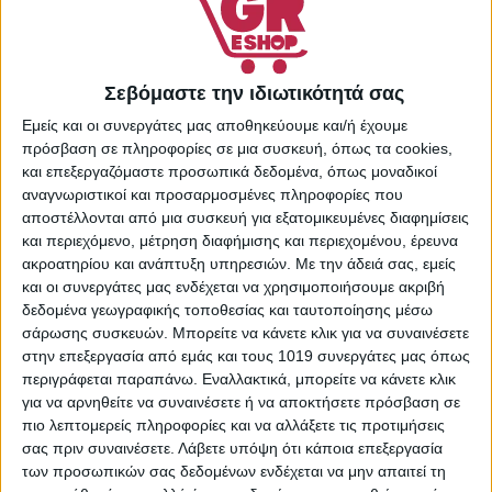
Κωδικός προϊόντος:
24213621
Κατηγορίες:
Supermarket
,
Σεβόμαστε την ιδιωτικότητά σας
Καθαριστικά Επιφανειών
,
Καθαριστικά Μπάνιου
,
Εμείς και οι συνεργάτες μας αποθηκεύουμε και/ή έχουμε
πρόσβαση σε πληροφορίες σε μια συσκευή, όπως τα cookies,
Καθαριστικά Σπιτιού
Share:
και επεξεργαζόμαστε προσωπικά δεδομένα, όπως μοναδικοί
αναγνωριστικοί και προσαρμοσμένες πληροφορίες που
αποστέλλονται από μια συσκευή για εξατομικευμένες διαφημίσεις
και περιεχόμενο, μέτρηση διαφήμισης και περιεχομένου, έρευνα
ακροατηρίου και ανάπτυξη υπηρεσιών.
Με την άδειά σας, εμείς
ΠΕΡΙΓΡΑΦΉ
ΕΠΙΠΛΈΟΝ ΠΛΗΡΟΦΟΡΊΕΣ
και οι συνεργάτες μας ενδέχεται να χρησιμοποιήσουμε ακριβή
δεδομένα γεωγραφικής τοποθεσίας και ταυτοποίησης μέσω
σάρωσης συσκευών. Μπορείτε να κάνετε κλικ για να συναινέσετε
Χαρακτηριστικά
στην επεξεργασία από εμάς και τους 1019 συνεργάτες μας όπως
περιγράφεται παραπάνω. Εναλλακτικά, μπορείτε να κάνετε κλικ
για να αρνηθείτε να συναινέσετε ή να αποκτήσετε πρόσβαση σε
Με 40% περισσότερο άρωμα και καθαριστική δράση στον
πιο λεπτομερείς πληροφορίες και να αλλάξετε τις προτιμήσεις
πυρήνα κάθε μπάλας συγκριτικά με το εξωτερικό
σας πριν συναινέσετε.
Λάβετε υπόψη ότι κάποια επεξεργασία
περίβλημα, το νέο Bref WC Escapes αποτελεί την ιδανική
των προσωπικών σας δεδομένων ενδέχεται να μην απαιτεί τη
επιλογή για την υγιεινή της τουαλέτας. Η μοναδική του