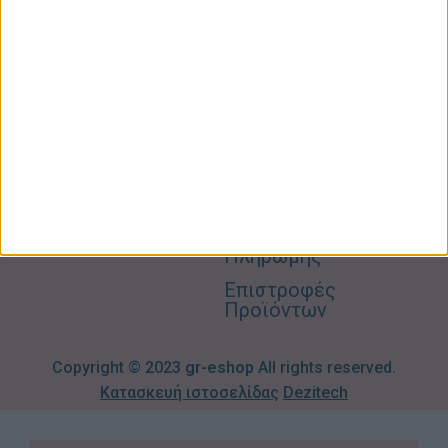
Προσωπική
Ποιοι
Κατάστημα
Φροντίδα
Είμαστε
Ο
Σπίτι –
Επικοινωνία
Λογαριασμός
Κήπος
Μου
Blog
2310606082
Supermarket
Καλάθι
Όροι
Αγορών
Παιδικά –
Αποστολών
Βρεφικά
info@gr-
Πολιτική
Προσφορές
Απορρήτου
eshop.gr
Τρόποι
Πληρωμής
Επιστροφές
Προϊόντων
Copyright © 2023
gr-eshop
All rights reserved.
Κατασκευή ιστοσελίδας
Dezitech