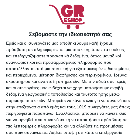
Κωδικός προϊόντος:
25147960
Κατηγορίες:
Supermarket
,
Καθαριστικά Επιφανειών
,
Καθαριστικά Μπάνιου
,
Σεβόμαστε την ιδιωτικότητά σας
Καθαριστικά Σπιτιού
Share:
Εμείς και οι συνεργάτες μας αποθηκεύουμε και/ή έχουμε
πρόσβαση σε πληροφορίες σε μια συσκευή, όπως τα cookies,
και επεξεργαζόμαστε προσωπικά δεδομένα, όπως μοναδικοί
αναγνωριστικοί και προσαρμοσμένες πληροφορίες που
αποστέλλονται από μια συσκευή για εξατομικευμένες διαφημίσεις
ΠΕΡΙΓΡΑΦΉ
ΕΠΙΠΛΈΟΝ ΠΛΗΡΟΦΟΡΊΕΣ
και περιεχόμενο, μέτρηση διαφήμισης και περιεχομένου, έρευνα
ακροατηρίου και ανάπτυξη υπηρεσιών.
Με την άδειά σας, εμείς
και οι συνεργάτες μας ενδέχεται να χρησιμοποιήσουμε ακριβή
Καθαριστικό block της εταιρείας Bref, που τοποθετείται
δεδομένα γεωγραφικής τοποθεσίας και ταυτοποίησης μέσω
στην λεκάνη της τουαλέτας και συμβάλλει στον
σάρωσης συσκευών. Μπορείτε να κάνετε κλικ για να συναινέσετε
αρωματισμό και στη διατήρηση της καθαριότητάς της.
στην επεξεργασία από εμάς και τους 1019 συνεργάτες μας όπως
Το προϊόν διατίθεται σε συσκευασία των 2 τεμαχίων.
περιγράφεται παραπάνω. Εναλλακτικά, μπορείτε να κάνετε κλικ
Να φυλάσσεται μακριά από παιδιά.
για να αρνηθείτε να συναινέσετε ή να αποκτήσετε πρόσβαση σε
Πριν τη χρήση, συμβουλευτείτε πάντα τις οδηγίες χρήσης
πιο λεπτομερείς πληροφορίες και να αλλάξετε τις προτιμήσεις
του κατασκευαστή στο πίσω μέρος της συσκευασίας.
σας πριν συναινέσετε.
Λάβετε υπόψη ότι κάποια επεξεργασία