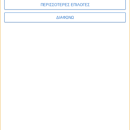
ΠΕΡΙΣΣΟΤΕΡΕΣ ΕΠΙΛΟΓΕΣ
ΔΙΑΦΩΝΩ
ΕΓΓΡΑΦΗ ΣΤΟ
NEWSLETTER
Κάντε εγγραφή στο newsletter και
κερδίστε έκπτωση 10% στην πρώτη σας
παραγγελία!
ΚΑΤΗΓΟΡΙΕΣ
ΠΛΗΡΟΦΟΡΙΕΣ
ΧΡΗΣΙΜΑ