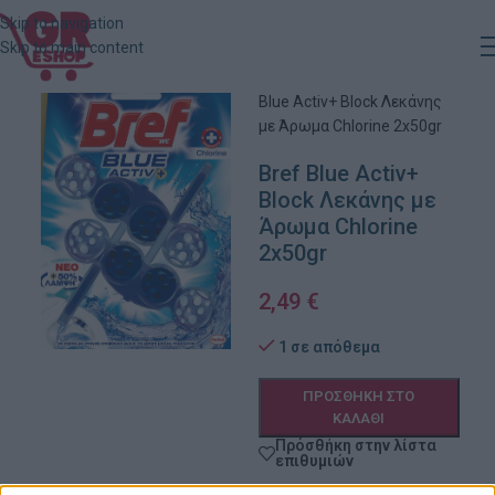
Skip to navigation
Skip to main content
Αρχική
»
Κατάστημα
»
Bref
Blue Activ+ Block Λεκάνης
με Άρωμα Chlorine 2x50gr
Bref Blue Activ+
Block Λεκάνης με
Άρωμα Chlorine
2x50gr
2,49
€
1 σε απόθεμα
ΠΡΟΣΘΉΚΗ ΣΤΟ
ΚΑΛΆΘΙ
Πρόσθήκη στην λίστα
επιθυμιών