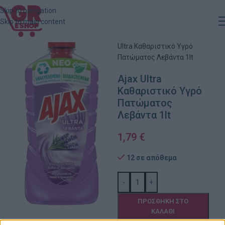
Skip to navigation
Skip to main content
Αρχική
»
Κατάστημα
»
Ajax
Ultra Καθαριστικό Υγρό
Πατώματος Λεβάντα 1lt
Ajax Ultra
Καθαριστικό Υγρό
Πατώματος
Λεβάντα 1lt
1,79
€
12 σε απόθεμα
-
+
ΠΡΟΣΘΉΚΗ ΣΤΟ
ΚΑΛΆΘΙ
Πρόσθήκη στην λίστα