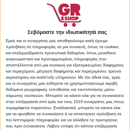
επιθυμιών
Κωδικός προϊόντος:
22291254
Κατηγορίες:
Supermarket
,
Σεβόμαστε την ιδιωτικότητά σας
Είδη Καθαρισμού &
Οικιακής Χρήσης
,
Εμείς και οι συνεργάτες μας αποθηκεύουμε και/ή έχουμε
Καθαριστικά Επιφανειών
,
πρόσβαση σε πληροφορίες σε μια συσκευή, όπως τα cookies,
και επεξεργαζόμαστε προσωπικά δεδομένα, όπως μοναδικοί
Καθαριστικά Σπιτιού
Share:
αναγνωριστικοί και προσαρμοσμένες πληροφορίες που
αποστέλλονται από μια συσκευή για εξατομικευμένες διαφημίσεις
και περιεχόμενο, μέτρηση διαφήμισης και περιεχομένου, έρευνα
ακροατηρίου και ανάπτυξη υπηρεσιών.
Με την άδειά σας, εμείς
και οι συνεργάτες μας ενδέχεται να χρησιμοποιήσουμε ακριβή
ΠΕΡΙΓΡΑΦΉ
ΕΠΙΠΛΈΟΝ ΠΛΗΡΟΦΟΡΊΕΣ
δεδομένα γεωγραφικής τοποθεσίας και ταυτοποίησης μέσω
σάρωσης συσκευών. Μπορείτε να κάνετε κλικ για να συναινέσετε
στην επεξεργασία από εμάς και τους 1019 συνεργάτες μας όπως
Βασικά χαρακτηριστικά:
περιγράφεται παραπάνω. Εναλλακτικά, μπορείτε να κάνετε κλικ
για να αρνηθείτε να συναινέσετε ή να αποκτήσετε πρόσβαση σε
Καθαριστικό Επιφανειών
πιο λεπτομερείς πληροφορίες και να αλλάξετε τις προτιμήσεις
Σε Υγρή Μορφή
σας πριν συναινέσετε.
Λάβετε υπόψη ότι κάποια επεξεργασία