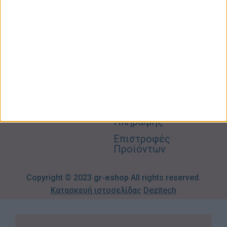
Φροντίδα
Είμαστε
Ο
Σπίτι –
Επικοινωνία
Λογαριασμός
Κήπος
Μου
Blog
2310606082
Supermarket
Καλάθι
Όροι
Αγορών
Παιδικά –
Αποστολών
Βρεφικά
info@gr-
Πολιτική
Προσφορές
Απορρήτου
eshop.gr
Τρόποι
Πληρωμής
Επιστροφές
Προϊόντων
Copyright © 2023
gr-eshop
All rights reserved.
Κατασκευή ιστοσελίδας
Dezitech