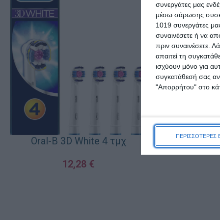
συνεργάτες μας ενδέ
μέσω σάρωσης συσκευ
1019 συνεργάτες μας
συναινέσετε ή να απ
πριν συναινέσετε.
Λά
απαιτεί τη συγκατάθ
ισχύουν μόνο για αυ
συγκατάθεσή σας ανά
"Απορρήτου" στο κάτ
Gillette F
Ανταλλακτικ
Λεπίδες & Λ
ΠΕΡΙΣΣΟΤΕΡΕΣ 
Oral-B 3D White 4 τμχ
1
12,28
€
ΠΡΟΣΘΉΚΗ ΣΤΟ Κ
ΠΡΟΣΘΉΚΗ ΣΤΟ ΚΑΛΆΘΙ