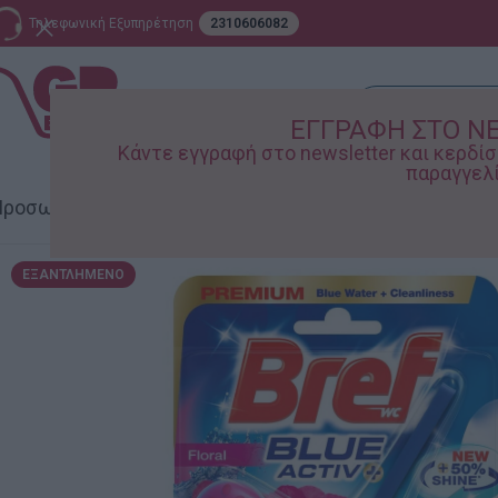
Τηλεφωνική Εξυπηρέτηση
2310606082
ΕΓΓΡΑΦΗ ΣΤΟ N
Κάντε εγγραφή στο newsletter και κερδ
παραγγελί
ροσωπική Φροντίδα
Σπίτι – Κήπος
Supermarket
Παιδικ
ΕΞΑΝΤΛΗΜΈΝΟ