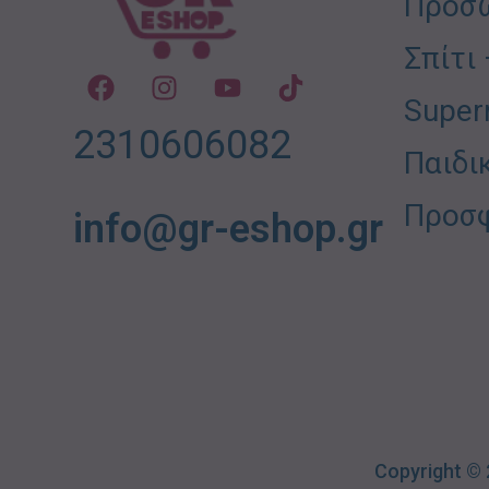
Προσω
Σπίτι
Super
2310606082
Παιδι
Προσ
info@gr-eshop.gr
Copyright ©