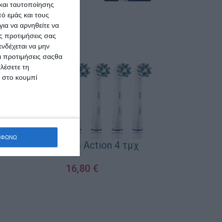
και ταυτοποίησης
ό εμάς και τους
ια να αρνηθείτε να
ς προτιμήσεις σας
νδέχεται να μην
Οι προτιμήσεις σαςθα
λέσετε τη
κ στο κουμπί
Oral-B 
CleanMaxi
ΜΦΩΝΩ
Oral-B Cross Action 4 τμχ
Ανταλλακτι
Ηλεκτρική
2
16,80
€
EB
ΠΡΟΣΘΉΚΗ ΣΤΟ 
ΠΡΟΣΘΉΚΗ ΣΤΟ ΚΑΛΆΘΙ