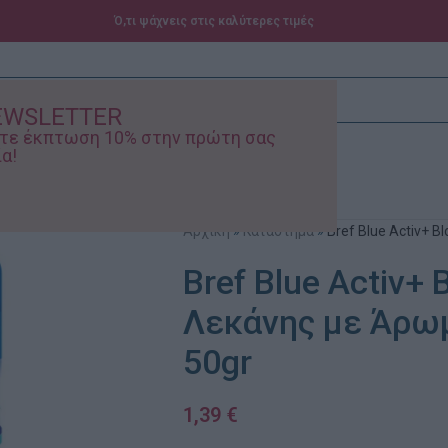
Ό,τι ψάχνεις στις καλύτερες τιμές
EWSLETTER
ίστε έκπτωση 10% στην πρώτη σας
α!
ά – Βρεφικά
Προσφορές
Αρχική
»
Κατάστημα
»
Bref Blue Activ+ B
Bref Blue Activ+ 
Λεκάνης με Άρωμ
50gr
1,39
€