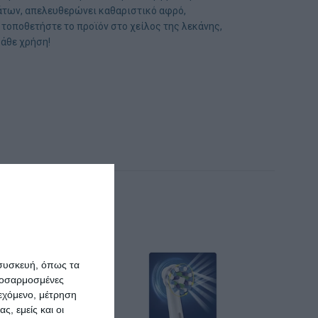
λάτων, απελευθερώνει καθαριστικό αφρό,
οποθετήστε το προϊόν στο χείλος της λεκάνης,
άθε χρήση!
 συσκευή, όπως τα
προσαρμοσμένες
ιεχόμενο, μέτρηση
ς, εμείς και οι