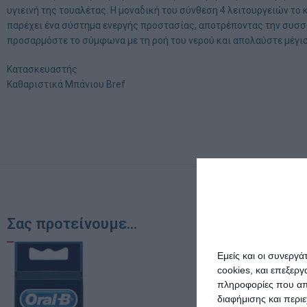
υγιεινή της τουαλέτας. Η μοναδική του σύνθεση 4 λειτουργειών τ
παρέχει ένα σύστημα ενεργής προστασίας, αποτρέποντας την συσ
προσαρμόστε το σύμφωνα με τη ροή του νερού και απολαύστε μέγ
Κατασκευαστής
Καθαριστικά Μπάνιου Bref
Σας προτείνουμε...
Εμείς και οι συνεργ
cookies, και επεξε
πληροφορίες που απο
διαφήμισης και περι