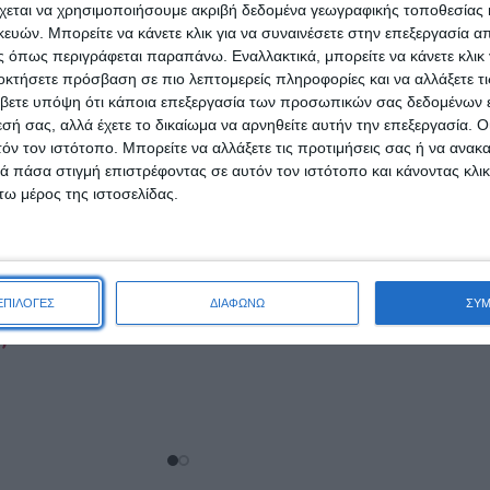
χεται να χρησιμοποιήσουμε ακριβή δεδομένα γεωγραφικής τοποθεσίας 
ών. Μπορείτε να κάνετε κλικ για να συναινέσετε στην επεξεργασία απ
 όπως περιγράφεται παραπάνω. Εναλλακτικά, μπορείτε να κάνετε κλικ γ
οκτήσετε πρόσβαση σε πιο λεπτομερείς πληροφορίες και να αλλάξετε τι
βετε υπόψη ότι κάποια επεξεργασία των προσωπικών σας δεδομένων ε
εσή σας, αλλά έχετε το δικαίωμα να αρνηθείτε αυτήν την επεξεργασία. 
τόν τον ιστότοπο. Μπορείτε να αλλάξετε τις προτιμήσεις σας ή να ανακα
 πάσα στιγμή επιστρέφοντας σε αυτόν τον ιστότοπο και κάνοντας κλι
ω μέρος της ιστοσελίδας.
Gillette Mach3 Ξυραφάκι
Πολλαπλών Χρήσεων
usion Proglide
ές Κεφαλές με 5
10,24
€
ιπαντική Ταινία
ΕΠΙΛΟΓΕΣ
ΔΙΑΦΩΝΩ
ΣΥ
4τμχ
ΠΡΟΣΘΉΚΗ ΣΤΟ ΚΑΛΆΘΙ
5,89
€
ΑΛΆΘΙ