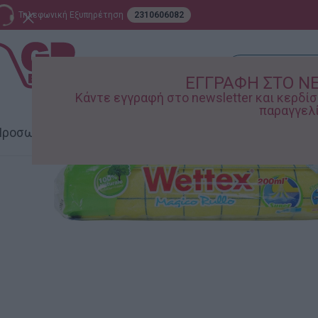
Τηλεφωνική Εξυπηρέτηση
2310606082
ΕΓΓΡΑΦΗ ΣΤΟ N
Κάντε εγγραφή στο newsletter και κερδ
παραγγελί
ροσωπική Φροντίδα
Σπίτι – Κήπος
Supermarket
Παιδικ