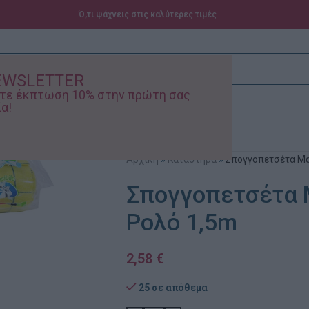
Ό,τι ψάχνεις στις καλύτερες τιμές
EWSLETTER
ίστε έκπτωση 10% στην πρώτη σας
α!
ά – Βρεφικά
Προσφορές
Αρχική
»
Κατάστημα
»
Σπογγοπετσέτα Μα
Σπογγοπετσέτα 
Ρολό 1,5m
2,58
€
25 σε απόθεμα