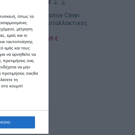
Oral-B Sensitive Clean
Pantene 
 συσκευή, όπως τα
Clean&Care Ανταλλακτικές
Conditioner 
προσαρμοσμένες
ιεχόμενο, μέτρηση
Κεφαλές για Ηλεκτρική
Όλους τους
ς, εμείς και οι
Οδοντόβουρτσα 2τμχ
8,69
€
και ταυτοποίησης
ό εμάς και τους
ΠΡΟΣΘΉΚΗ ΣΤΟ ΚΑΛΆΘΙ
ΠΡΟΣΘΉΚΗ ΣΤΟ 
ια να αρνηθείτε να
ς προτιμήσεις σας
νδέχεται να μην
Οι προτιμήσεις σαςθα
λέσετε τη
κ στο κουμπί
ΜΦΩΝΩ