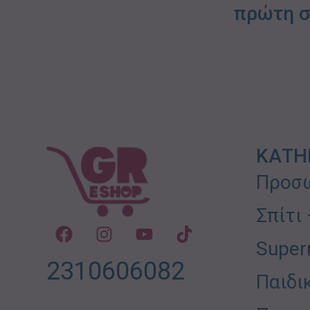
πρώτη σ
ΚΑΤΗ
Προσω
Σπίτι
Super
2310606082
Παιδι