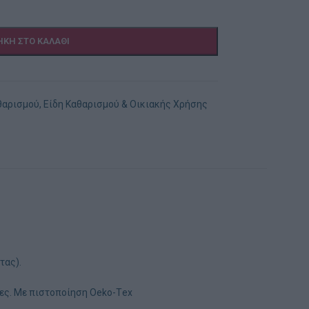
ΚΗ ΣΤΟ ΚΑΛΆΘΙ
θαρισμού
,
Είδη Καθαρισμού & Οικιακής Χρήσης
τας).
δες. Με πιστοποίηση Οeko-Τex