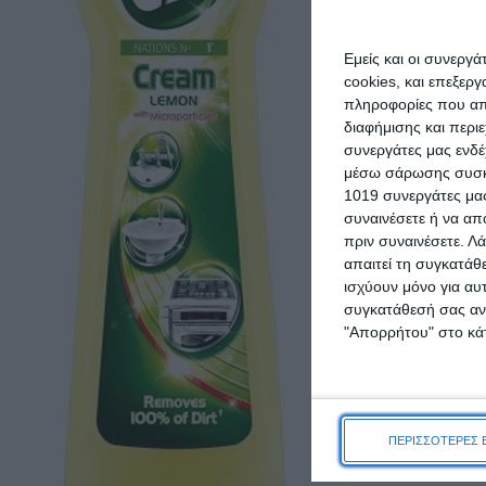
Lenor Μαλ
Εμείς και οι συνεργ
Fresh Ocea
cookies, και επεξε
πληροφορίες που απο
διαφήμισης και περι
6
συνεργάτες μας ενδέ
ΠΡΟΣΘΉΚΗ ΣΤΟ Κ
μέσω σάρωσης συσκευ
1019 συνεργάτες μας
συναινέσετε ή να απ
πριν συναινέσετε.
Λά
απαιτεί τη συγκατάθ
ισχύουν μόνο για αυ
συγκατάθεσή σας ανά
"Απορρήτου" στο κάτ
ΠΕΡΙΣΣΟΤΕΡΕΣ 