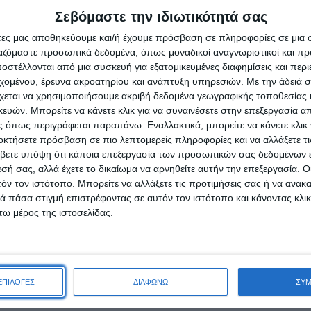
Σεβόμαστε την ιδιωτικότητά σας
ακτικό Ρούχων
άτες μας αποθηκεύουμε και/ή έχουμε πρόσβαση σε πληροφορίες σε μια
n Escape 82μεζ
ργαζόμαστε προσωπικά δεδομένα, όπως μοναδικοί αναγνωριστικοί και 
στέλλονται από μια συσκευή για εξατομικευμένες διαφημίσεις και περ
εχομένου, έρευνα ακροατηρίου και ανάπτυξη υπηρεσιών.
Με την άδειά σα
,46
€
χεται να χρησιμοποιήσουμε ακριβή δεδομένα γεωγραφικής τοποθεσίας 
Oral-B Cross Action 4 τμχ
ΑΛΆΘΙ
ών. Μπορείτε να κάνετε κλικ για να συναινέσετε στην επεξεργασία απ
 όπως περιγράφεται παραπάνω. Εναλλακτικά, μπορείτε να κάνετε κλικ γ
16,80
€
οκτήσετε πρόσβαση σε πιο λεπτομερείς πληροφορίες και να αλλάξετε τι
βετε υπόψη ότι κάποια επεξεργασία των προσωπικών σας δεδομένων ε
ΠΡΟΣΘΉΚΗ ΣΤΟ ΚΑΛΆΘΙ
εσή σας, αλλά έχετε το δικαίωμα να αρνηθείτε αυτήν την επεξεργασία. 
τόν τον ιστότοπο. Μπορείτε να αλλάξετε τις προτιμήσεις σας ή να ανακα
 πάσα στιγμή επιστρέφοντας σε αυτόν τον ιστότοπο και κάνοντας κλι
ω μέρος της ιστοσελίδας.
ΕΠΙΛΟΓΕΣ
ΔΙΑΦΩΝΩ
ΣΥ