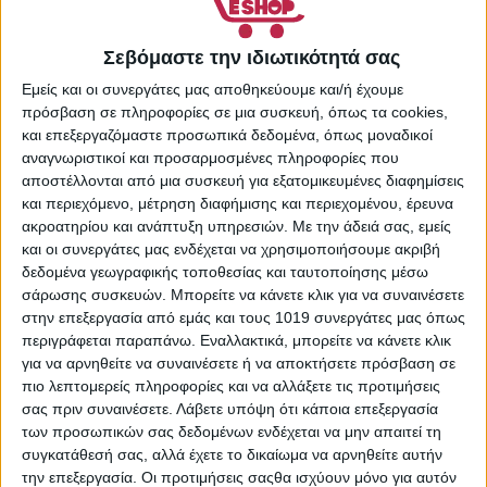
-
+
ΠΡΟΣΘΉΚΗ ΣΤΟ
Σεβόμαστε την ιδιωτικότητά σας
ΚΑΛΆΘΙ
Εμείς και οι συνεργάτες μας αποθηκεύουμε και/ή έχουμε
Πρόσθήκη στην λίστα
επιθυμιών
πρόσβαση σε πληροφορίες σε μια συσκευή, όπως τα cookies,
και επεξεργαζόμαστε προσωπικά δεδομένα, όπως μοναδικοί
Κωδικός προϊόντος:
αναγνωριστικοί και προσαρμοσμένες πληροφορίες που
5000204731743
αποστέλλονται από μια συσκευή για εξατομικευμένες διαφημίσεις
Κατηγορίες:
Αρωματικά
και περιεχόμενο, μέτρηση διαφήμισης και περιεχομένου, έρευνα
Χώρου
,
Αρωματικά Χώρου
ακροατηρίου και ανάπτυξη υπηρεσιών.
Με την άδειά σας, εμείς
και οι συνεργάτες μας ενδέχεται να χρησιμοποιήσουμε ακριβή
& Αρωματοθεραπεία
Share:
δεδομένα γεωγραφικής τοποθεσίας και ταυτοποίησης μέσω
σάρωσης συσκευών. Μπορείτε να κάνετε κλικ για να συναινέσετε
στην επεξεργασία από εμάς και τους 1019 συνεργάτες μας όπως
περιγράφεται παραπάνω. Εναλλακτικά, μπορείτε να κάνετε κλικ
για να αρνηθείτε να συναινέσετε ή να αποκτήσετε πρόσβαση σε
ΠΕΡΙΓΡΑΦΉ
ΕΠΙΠΛΈΟΝ ΠΛΗΡΟΦΟΡΊΕΣ
πιο λεπτομερείς πληροφορίες και να αλλάξετε τις προτιμήσεις
σας πριν συναινέσετε.
Λάβετε υπόψη ότι κάποια επεξεργασία
των προσωπικών σας δεδομένων ενδέχεται να μην απαιτεί τη
Η θερμότητα του αέρα ,η δροσιά του νερού και το
συγκατάθεσή σας, αλλά έχετε το δικαίωμα να αρνηθείτε αυτήν
αναζωογονητικό άρωμα των λουλουδιών γαληνεύουν τις
την επεξεργασία. Οι προτιμήσεις σαςθα ισχύουν μόνο για αυτόν