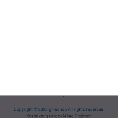
ΚΑΤΗΓΟΡΙΕΣ
ΠΛΗΡΟΦΟΡΙΕΣ
ΧΡΗΣΙΜΑ
Προσωπική
Ποιοι
Κατάστημα
Φροντίδα
Είμαστε
Ο
Σπίτι –
Επικοινωνία
Λογαριασμός
Κήπος
Μου
Blog
2310606082
Supermarket
Καλάθι
Όροι
Αγορών
Παιδικά –
Αποστολών
Βρεφικά
info@gr-
Πολιτική
Προσφορές
Απορρήτου
eshop.gr
Τρόποι
Πληρωμής
Επιστροφές
Προϊόντων
Copyright © 2023
gr-eshop
All rights reserved.
Κατασκευή ιστοσελίδας
Dezitech