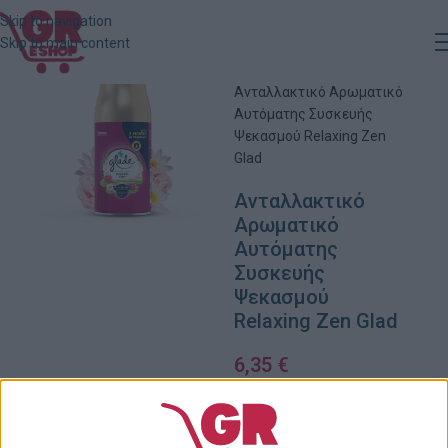
Skip to navigation
Skip to main content
Αρχική
»
Κατάστημα
»
Ανταλλακτικό Αρωματικό
Αυτόματης Συσκευής
Ψεκασμού Relaxing Zen
Glad
Ανταλλακτικό
Αρωματικό
Αυτόματης
Συσκευής
Ψεκασμού
Relaxing Zen Glad
6,35
€
2 σε απόθεμα