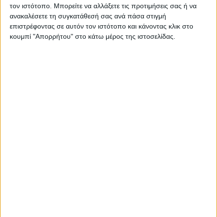
αισθήσεις, καθώς οι νότες του τραγανού μήλου
τον ιστότοπο. Μπορείτε να αλλάξετε τις προτιμήσεις σας ή να
συναντώνται με τα δροσερά εκχυλίσματα λουλουδιών και
ανακαλέσετε τη συγκατάθεσή σας ανά πάσα στιγμή
το χαλαρό άρωμα του σανδαλόξυλου. Το Glade® Automatic
επιστρέφοντας σε αυτόν τον ιστότοπο και κάνοντας κλικ στο
Spray προσφέρει υπέροχο άρωμα τη μια εβδομάδα μετά
κουμπί "Απορρήτου" στο κάτω μέρος της ιστοσελίδας.
την άλλη, αυτόματα.
Σας προτείνουμε...
Airwick Active
A
ALYA NATURE’S