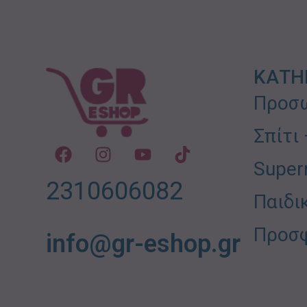
ΚΑΤΗ
Προσω
Σπίτι
Super
2310606082
Παιδι
Προσ
info@gr-eshop.gr