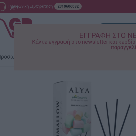
Τηλεφωνική Εξυπηρέτηση
2310606082
ΕΓΓΡΑΦΗ ΣΤΟ N
Κάντε εγγραφή στο newsletter και κερδ
παραγγελί
ροσωπική Φροντίδα
Σπίτι – Κήπος
Supermarket
Παιδικ