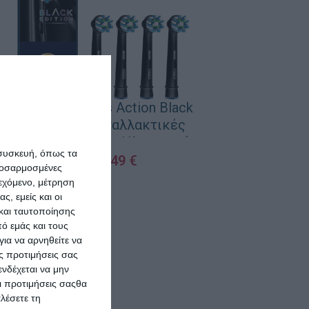
Oral-B Cross Action Black
Edition Ανταλλακτικές
Κεφαλές για Ηλεκτρική
 συσκευή, όπως τα
Οδοντόβουρτσα 4τμχ
13,49
€
προσαρμοσμένες
ιεχόμενο, μέτρηση
ΠΡΟΣΘΉΚΗ ΣΤΟ ΚΑΛΆΘΙ
ς, εμείς και οι
και ταυτοποίησης
ό εμάς και τους
ια να αρνηθείτε να
ς προτιμήσεις σας
νδέχεται να μην
Οι προτιμήσεις σαςθα
λέσετε τη