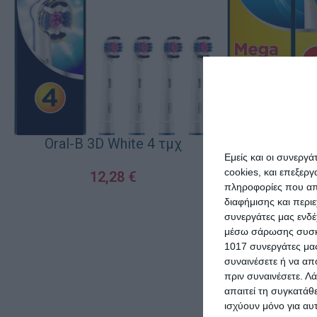
Cross Actio
Oral-B 3D White 4 τμχ
Κεφα
Εμείς και οι συνεργ
cookies, και επεξε
12,28
€
2
πληροφορίες που απο
διαφήμισης και περι
ΠΡΟΣΘΉΚΗ ΣΤΟ ΚΑΛΆΘΙ
ΠΡΟΣΘΉΚΗ ΣΤΟ Κ
συνεργάτες μας ενδέ
μέσω σάρωσης συσκευ
1017 συνεργάτες μας
συναινέσετε ή να απ
πριν συναινέσετε.
Λά
απαιτεί τη συγκατάθ
ισχύουν μόνο για αυ