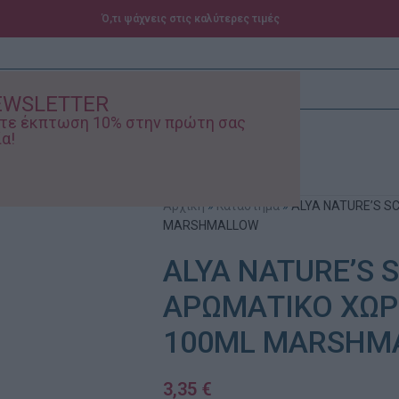
Ό,τι ψάχνεις στις καλύτερες τιμές
EWSLETTER
ίστε έκπτωση 10% στην πρώτη σας
α!
ά – Βρεφικά
Προσφορές
Αρχική
»
Κατάστημα
»
ALYA NATURE’S S
MARSHMALLOW
ALYA NATURE’S 
ΑΡΩΜΑΤΙΚΟ ΧΩΡ
100ML MARSHM
3,35
€