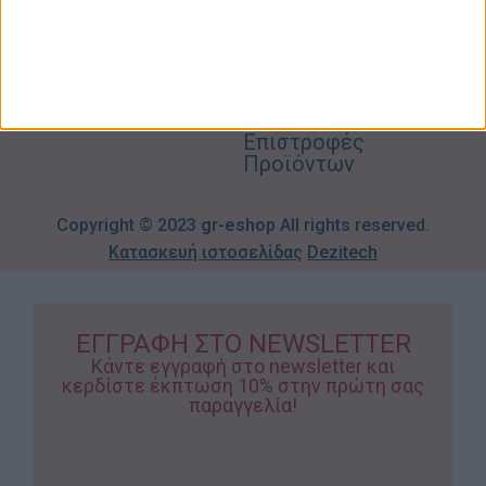
Βρεφικά
info@gr-
Πολιτική
Προσφορές
Απορρήτου
eshop.gr
Τρόποι
Πληρωμής
Επιστροφές
Προϊόντων
Copyright © 2023
gr-eshop
All rights reserved.
Κατασκευή ιστοσελίδας
Dezitech
ΕΓΓΡΑΦΗ ΣΤΟ NEWSLETTER
Κάντε εγγραφή στο newsletter και
κερδίστε έκπτωση 10% στην πρώτη σας
παραγγελία!