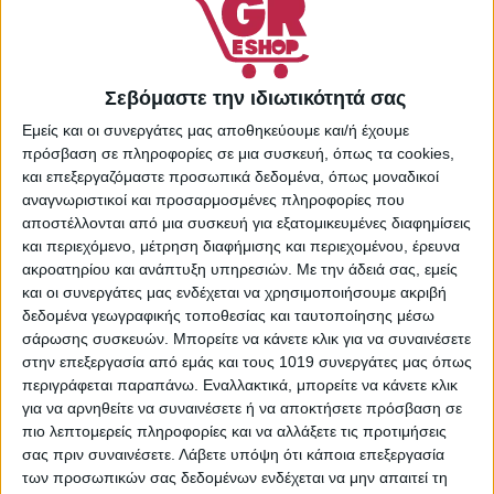
ΚΑΛΆΘΙ
Πρόσθήκη στην λίστα
επιθυμιών
Σεβόμαστε την ιδιωτικότητά σας
Κωδικός προϊόντος:
70331
Εμείς και οι συνεργάτες μας αποθηκεύουμε και/ή έχουμε
πρόσβαση σε πληροφορίες σε μια συσκευή, όπως τα cookies,
Κατηγορίες:
Supermarket
,
και επεξεργαζόμαστε προσωπικά δεδομένα, όπως μοναδικοί
Αρωματικά Χώρου
,
αναγνωριστικοί και προσαρμοσμένες πληροφορίες που
Αρωματικά Χώρου &
αποστέλλονται από μια συσκευή για εξατομικευμένες διαφημίσεις
Αρωματοθεραπεία
και περιεχόμενο, μέτρηση διαφήμισης και περιεχομένου, έρευνα
Share:
ακροατηρίου και ανάπτυξη υπηρεσιών.
Με την άδειά σας, εμείς
και οι συνεργάτες μας ενδέχεται να χρησιμοποιήσουμε ακριβή
δεδομένα γεωγραφικής τοποθεσίας και ταυτοποίησης μέσω
σάρωσης συσκευών. Μπορείτε να κάνετε κλικ για να συναινέσετε
στην επεξεργασία από εμάς και τους 1019 συνεργάτες μας όπως
ΠΕΡΙΓΡΑΦΉ
ΕΠΙΠΛΈΟΝ ΠΛΗΡΟΦΟΡΊΕΣ
περιγράφεται παραπάνω. Εναλλακτικά, μπορείτε να κάνετε κλικ
για να αρνηθείτε να συναινέσετε ή να αποκτήσετε πρόσβαση σε
Ο Alya Diffuser είναι μια εξαιρετική επιλογή για να
πιο λεπτομερείς πληροφορίες και να αλλάξετε τις προτιμήσεις
γεμίσετε τον χώρο σας με υπέροχες μυρωδιές.
σας πριν συναινέσετε.
Λάβετε υπόψη ότι κάποια επεξεργασία
Σχεδιασμένος για να απορροφά σταδιακά το άρωμα από το
των προσωπικών σας δεδομένων ενδέχεται να μην απαιτεί τη