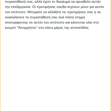
μπουκάλι, απελευθερώνει φυσικά και αρμονικά αρώματα
συγκατάθεσή σας, αλλά έχετε το δικαίωμα να αρνηθείτε αυτήν
την επεξεργασία. Οι προτιμήσεις σαςθα ισχύουν μόνο για αυτόν
στην ατμόσφαιρα, προσφέροντας στιγμές χαλάρωσης και
τον ιστότοπο. Μπορείτε να αλλάξετε τις προτιμήσεις σας ή να
ευεξίας. Μπορείτε να ρυθμίσετε την ένταση του αρώματος
ανακαλέσετε τη συγκατάθεσή σας ανά πάσα στιγμή
επιλέγοντας τον αριθμό των sticks που θα
επιστρέφοντας σε αυτόν τον ιστότοπο και κάνοντας κλικ στο
χρησιμοποιήσετε, προσαρμόζοντας έτσι την ατμόσφαιρα
κουμπί "Απορρήτου" στο κάτω μέρος της ιστοσελίδας.
σύμφωνα με την προτίμησή σας.
Σας προτείνουμε...