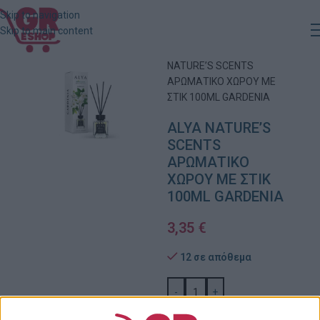
Skip to navigation
Skip to main content
Αρχική
»
Κατάστημα
»
ALYA
NATURE’S SCENTS
ΑΡΩΜΑΤΙΚΟ ΧΩΡΟΥ ΜΕ
ΣΤΙΚ 100ML GARDENIA
ALYA NATURE’S
SCENTS
ΑΡΩΜΑΤΙΚΟ
ΧΩΡΟΥ ΜΕ ΣΤΙΚ
100ML GARDENIA
3,35
€
12 σε απόθεμα
-
+
ΠΡΟΣΘΉΚΗ ΣΤΟ