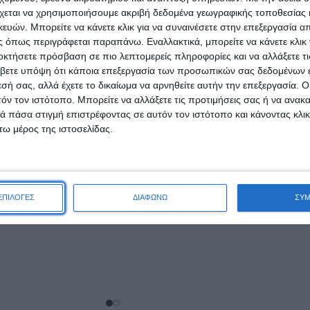
χεται να χρησιμοποιήσουμε ακριβή δεδομένα γεωγραφικής τοποθεσίας 
ών. Μπορείτε να κάνετε κλικ για να συναινέσετε στην επεξεργασία απ
 όπως περιγράφεται παραπάνω. Εναλλακτικά, μπορείτε να κάνετε κλικ γ
οκτήσετε πρόσβαση σε πιο λεπτομερείς πληροφορίες και να αλλάξετε τι
βετε υπόψη ότι κάποια επεξεργασία των προσωπικών σας δεδομένων ε
ακτικό Ρούχων
εσή σας, αλλά έχετε το δικαίωμα να αρνηθείτε αυτήν την επεξεργασία. 
n Escape 82μεζ
τόν τον ιστότοπο. Μπορείτε να αλλάξετε τις προτιμήσεις σας ή να ανακα
 πάσα στιγμή επιστρέφοντας σε αυτόν τον ιστότοπο και κάνοντας κλι
,46
€
ω μέρος της ιστοσελίδας.
Oral-B Cross Action Clean
ΑΛΆΘΙ
Maximizer Toothbrush Heads
8τμχ
23,29
€
ΕΠΙΛΟΓΕΣ
ΔΙΑΦΩΝΩ
ΣΥ
ΠΡΟΣΘΉΚΗ ΣΤΟ ΚΑΛΆΘΙ