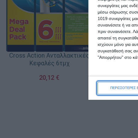
συνεργάτες μας ενδέ
μέσω σάρωσης συσκευ
1019 συνεργάτες μας
συναινέσετε ή να απ
πριν συναινέσετε.
Λά
Lenor Μαλ
απαιτεί τη συγκατάθ
Fresh Ocea
ισχύουν μόνο για αυ
συγκατάθεσή σας ανά
Cross Action Ανταλλακτικές
6
"Απορρήτου" στο κάτ
Κεφαλές 6τμχ
ΠΡΟΣΘΉΚΗ ΣΤΟ Κ
20,12
€
ΠΡΟΣΘΉΚΗ ΣΤΟ ΚΑΛΆΘΙ
ΠΕΡΙΣΣΟΤΕΡΕΣ 