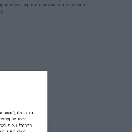
σιμοποιήστε περισσότερα καλάμια και για πιο
α.
 συσκευή, όπως τα
προσαρμοσμένες
ιεχόμενο, μέτρηση
ς, εμείς και οι