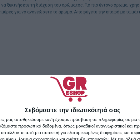
ια να ξεκινήσετε τη διάχυση του αρώματος. Για πιο έντονο άρωμα, χρη
 ημέρες για να ανανεώσετε το άρωμα. Αποφύγετε την επαφή με τα μάτι
Σεβόμαστε την ιδιωτικότητά σας
άτες μας αποθηκεύουμε και/ή έχουμε πρόσβαση σε πληροφορίες σε μια
ργαζόμαστε προσωπικά δεδομένα, όπως μοναδικοί αναγνωριστικοί και 
στέλλονται από μια συσκευή για εξατομικευμένες διαφημίσεις και περ
εχομένου, έρευνα ακροατηρίου και ανάπτυξη υπηρεσιών.
Με την άδειά σα