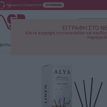
Τηλεφωνική Εξυπηρέτηση
2310606082
ΕΓΓΡΑΦΗ ΣΤΟ N
Κάντε εγγραφή στο newsletter και κερδ
παραγγελί
ροσωπική Φροντίδα
Σπίτι – Κήπος
Supermarket
Παιδικ