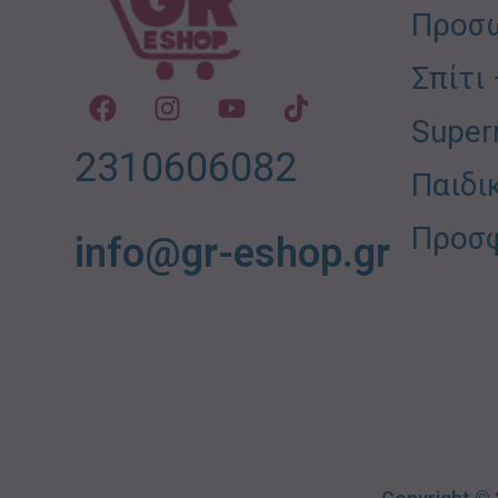
Προσω
Σπίτι
Super
2310606082
Παιδι
Προσ
info@gr-eshop.gr