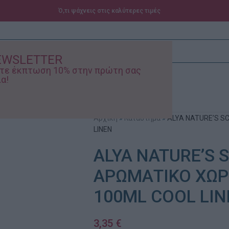
Ό,τι ψάχνεις στις καλύτερες τιμές
EWSLETTER
ίστε έκπτωση 10% στην πρώτη σας
α!
ά – Βρεφικά
Προσφορές
Αρχική
»
Κατάστημα
»
ALYA NATURE’S S
LINEN
ALYA NATURE’S 
ΑΡΩΜΑΤΙΚΟ ΧΩΡ
100ML COOL LI
3,35
€