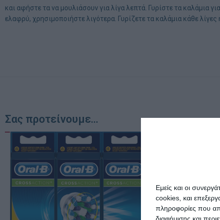
και αφήστε τα να μουλιάσουν για λίγα λεπτά. Γυρίστε τα καλάμια γ
ελαφρύ, χρησιμοποιήστε λιγότερα. Γυρίζετε τα καλάμια κάθε λίγες
Σας προτείνουμε...
Εμείς και οι συνεργ
cookies, και επεξε
πληροφορίες που απο
διαφήμισης και περι