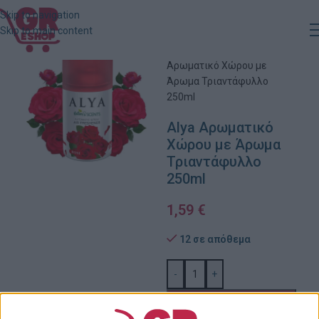
Skip to navigation
Skip to main content
Αρχική
»
Κατάστημα
»
Alya
Αρωματικό Χώρου με
Άρωμα Τριαντάφυλλο
250ml
Alya Αρωματικό
Χώρου με Άρωμα
Τριαντάφυλλο
250ml
1,59
€
12 σε απόθεμα
-
+
ΠΡΟΣΘΉΚΗ ΣΤΟ
ΚΑΛΆΘΙ