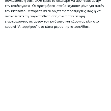
Αιθανόλη
συγκατάθεσή σας, αλλά έχετε το δικαίωμα να αρνηθείτε αυτήν
την επεξεργασία. Οι προτιμήσεις σαςθα ισχύουν μόνο για αυτόν
Βουτάνιο
τον ιστότοπο. Μπορείτε να αλλάξετε τις προτιμήσεις σας ή να
Προπάνιο
ανακαλέσετε τη συγκατάθεσή σας ανά πάσα στιγμή
Προσοχή: Εξαιρετικά εύφλεκτο αερόλυμα. Δοχείο υπό
επιστρέφοντας σε αυτόν τον ιστότοπο και κάνοντας κλικ στο
πίεση. Μπορεί να εκραγεί αν θερμανθεί. Συνιστάται να
κουμπί "Απορρήτου" στο κάτω μέρος της ιστοσελίδας.
διατηρείται μακριά από παιδιά. Σε περίπτωση αλλεργικής
αντίδρασης, επικοινωνήστε με το Κέντρο Δηλητηριάσεων
στο τηλέφωνο 2107793777.
Σας προτείνουμε...