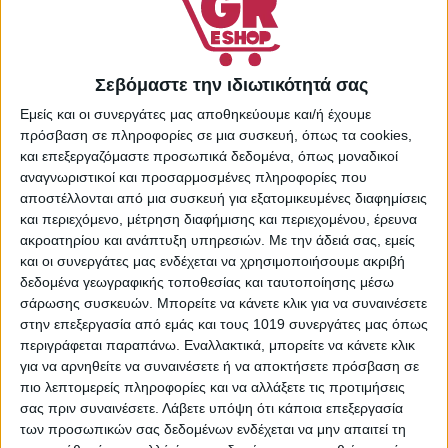
Πρόσθήκη στην λίστα
επιθυμιών
Κωδικός προϊόντος:
Σεβόμαστε την ιδιωτικότητά σας
64309
Εμείς και οι συνεργάτες μας αποθηκεύουμε και/ή έχουμε
Κατηγορίες:
Supermarket
,
πρόσβαση σε πληροφορίες σε μια συσκευή, όπως τα cookies,
Αρωματικά Χώρου
,
και επεξεργαζόμαστε προσωπικά δεδομένα, όπως μοναδικοί
Αρωματικά Χώρου &
αναγνωριστικοί και προσαρμοσμένες πληροφορίες που
Αρωματοθεραπεία
αποστέλλονται από μια συσκευή για εξατομικευμένες διαφημίσεις
Share:
και περιεχόμενο, μέτρηση διαφήμισης και περιεχομένου, έρευνα
ακροατηρίου και ανάπτυξη υπηρεσιών.
Με την άδειά σας, εμείς
και οι συνεργάτες μας ενδέχεται να χρησιμοποιήσουμε ακριβή
δεδομένα γεωγραφικής τοποθεσίας και ταυτοποίησης μέσω
σάρωσης συσκευών. Μπορείτε να κάνετε κλικ για να συναινέσετε
ΠΕΡΙΓΡΑΦΉ
ΕΠΙΠΛΈΟΝ ΠΛΗΡΟΦΟΡΊΕΣ
στην επεξεργασία από εμάς και τους 1019 συνεργάτες μας όπως
περιγράφεται παραπάνω. Εναλλακτικά, μπορείτε να κάνετε κλικ
Αρωματικό προϊόν χώρου με φυσικά αιθέρια έλαια,
για να αρνηθείτε να συναινέσετε ή να αποκτήσετε πρόσβαση σε
ιδανικό για την ανανέωση της ατμόσφαιρας. Περιέχει τα
πιο λεπτομερείς πληροφορίες και να αλλάξετε τις προτιμήσεις
εξής ενισχυτικά:
σας πριν συναινέσετε.
Λάβετε υπόψη ότι κάποια επεξεργασία
των προσωπικών σας δεδομένων ενδέχεται να μην απαιτεί τη