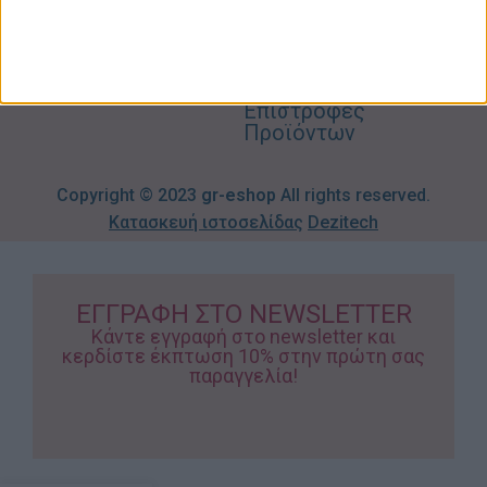
Προσφορές
Απορρήτου
eshop.gr
Τρόποι
Πληρωμής
Επιστροφές
Προϊόντων
Copyright © 2023
gr-eshop
All rights reserved.
Κατασκευή ιστοσελίδας
Dezitech
ΕΓΓΡΑΦΗ ΣΤΟ NEWSLETTER
Κάντε εγγραφή στο newsletter και
κερδίστε έκπτωση 10% στην πρώτη σας
παραγγελία!