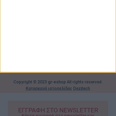
Σπίτι –
Επικοινωνία
Λογαριασμός
Κήπος
Μου
Blog
2310606082
Supermarket
Καλάθι
Όροι
Αγορών
Παιδικά –
Αποστολών
Βρεφικά
info@gr-
Πολιτική
Προσφορές
Απορρήτου
eshop.gr
Τρόποι
Πληρωμής
Επιστροφές
Προϊόντων
Copyright © 2023
gr-eshop
All rights reserved.
Κατασκευή ιστοσελίδας
Dezitech
ΕΓΓΡΑΦΗ ΣΤΟ NEWSLETTER
Κάντε εγγραφή στο newsletter και