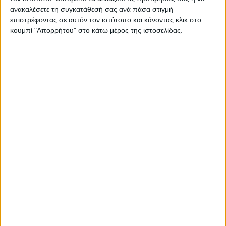
ανακαλέσετε τη συγκατάθεσή σας ανά πάσα στιγμή
επιστρέφοντας σε αυτόν τον ιστότοπο και κάνοντας κλικ στο
κουμπί "Απορρήτου" στο κάτω μέρος της ιστοσελίδας.
Σας προτείνουμε...
Durex
Gillette Mach3
Προφυλακτικά
Ξυραφάκι
Classic XL 12τμχ
Πολλαπλών
Or
Χρήσεων
8,69
€
10,24
€
ΠΡΟΣΘΉΚΗ ΣΤΟ ΚΑΛΆΘΙ
ΠΡΟΣΘΉΚΗ ΣΤΟ ΚΑΛΆΘΙ