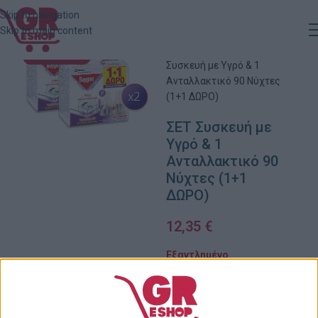
Skip to navigation
Skip to main content
Αρχική
»
Κατάστημα
»
ΣΕΤ
ΕΞΑΝΤΛΗΜΈΝΟ
Συσκευή με Υγρό & 1
Ανταλλακτικό 90 Νύχτες
(1+1 ΔΩΡΟ)
ΣΕΤ Συσκευή με
Υγρό & 1
Ανταλλακτικό 90
Νύχτες (1+1
ΔΩΡΟ)
12,35
€
Εξαντλημένο
Πρόσθήκη στην λίστα
επιθυμιών
Κωδικός προϊόντος: