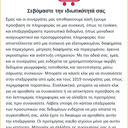
29082029
Κατηγορίες:
Supermarket
,
Σεβόμαστε την ιδιωτικότητά σας
Απωθητικά & Παγίδες
,
Είδη
Καθαρισμού & Οικιακής
Εμείς και οι συνεργάτες μας αποθηκεύουμε και/ή έχουμε
πρόσβαση σε πληροφορίες σε μια συσκευή, όπως τα cookies,
Χρήσης
,
Εντομοκτόνα &
και επεξεργαζόμαστε προσωπικά δεδομένα, όπως μοναδικοί
Εντομοαπωθητικά Χώρου
αναγνωριστικοί και προσαρμοσμένες πληροφορίες που
Share:
αποστέλλονται από μια συσκευή για εξατομικευμένες διαφημίσεις
και περιεχόμενο, μέτρηση διαφήμισης και περιεχομένου, έρευνα
ακροατηρίου και ανάπτυξη υπηρεσιών.
Με την άδειά σας, εμείς
και οι συνεργάτες μας ενδέχεται να χρησιμοποιήσουμε ακριβή
δεδομένα γεωγραφικής τοποθεσίας και ταυτοποίησης μέσω
ΠΕΡΙΓΡΑΦΉ
σάρωσης συσκευών. Μπορείτε να κάνετε κλικ για να συναινέσετε
στην επεξεργασία από εμάς και τους 1019 συνεργάτες μας όπως
Το Baygon® Liquid Lavender προσφέρει προστασία από τα
περιγράφεται παραπάνω. Εναλλακτικά, μπορείτε να κάνετε κλικ
κουνούπια (και το “Ασιατικό κουνούπι τίγρης”) και έχει
για να αρνηθείτε να συναινέσετε ή να αποκτήσετε πρόσβαση σε
άρωμα λεβάντας.
πιο λεπτομερείς πληροφορίες και να αλλάξετε τις προτιμήσεις
σας πριν συναινέσετε.
Λάβετε υπόψη ότι κάποια επεξεργασία
Ένα φιαλίδιο 27ml Baygon® Liquid Lavender διαρκεί για
των προσωπικών σας δεδομένων ενδέχεται να μην απαιτεί τη
έως και 45 νύχτες όταν χρησιμοποιείται 8 ώρες τη νύχτα.
συγκατάθεσή σας, αλλά έχετε το δικαίωμα να αρνηθείτε αυτήν
την επεξεργασία. Οι προτιμήσεις σαςθα ισχύουν μόνο για αυτόν
τον ιστότοπο. Μπορείτε να αλλάξετε τις προτιμήσεις σας ή να