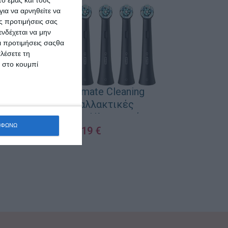
ια να αρνηθείτε να
ς προτιμήσεις σας
νδέχεται να μην
Οι προτιμήσεις σαςθα
λέσετε τη
κ στο κουμπί
Pantene 
Χρώμα + Π
Oral-B iO Ultimate Cleaning
Black Ανταλλακτικές
Κεφαλές για Ηλεκτρική
ΜΦΩΝΩ
ΠΡΟΣΘΉΚΗ ΣΤΟ 
Οδοντόβουρτσα 328865 4τμχ3
25,19
€
ΠΡΟΣΘΉΚΗ ΣΤΟ ΚΑΛΆΘΙ