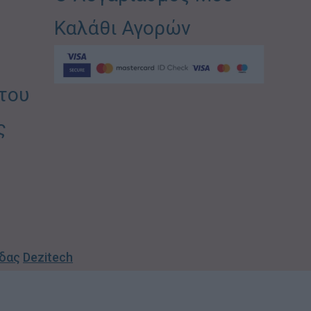
Καλάθι Αγορών
του
ς
ίδας
Dezitech