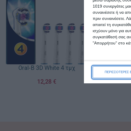
1019 συνεργάτες μας
συναινέσετε ή να απ
πριν συναινέσετε.
Λά
απαιτεί τη συγκατάθ
ισχύουν μόνο για αυ
συγκατάθεσή σας ανά
Durex Προφυ
"Απορρήτου" στο κάτ
XL
8
Oral-B 3D White 4 τμχ
ΠΕΡΙΣΣΟΤΕΡΕΣ 
ΠΡΟΣΘΉΚΗ ΣΤΟ Κ
12,28
€
ΠΡΟΣΘΉΚΗ ΣΤΟ ΚΑΛΆΘΙ