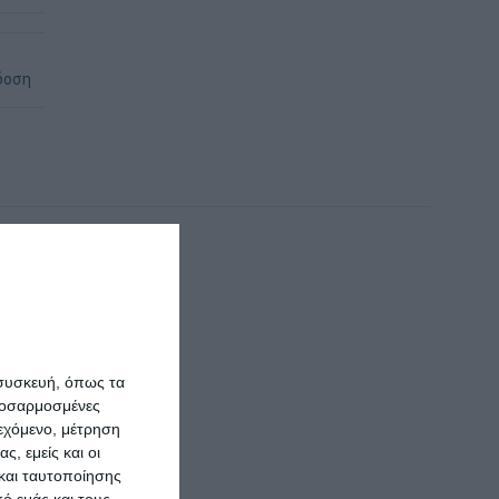
δοση
 συσκευή, όπως τα
προσαρμοσμένες
ιεχόμενο, μέτρηση
ς, εμείς και οι
και ταυτοποίησης
ό εμάς και τους