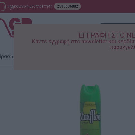
Τηλεφωνική Εξυπηρέτηση
2310606082
ΕΓΓΡΑΦΗ ΣΤΟ N
Κάντε εγγραφή στο newsletter και κερδ
παραγγελί
ροσωπική Φροντίδα
Σπίτι – Κήπος
Supermarket
Παιδικ