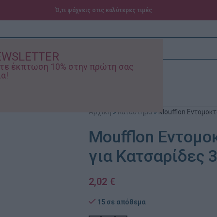
Ό,τι ψάχνεις στις καλύτερες τιμές
EWSLETTER
ίστε έκπτωση 10% στην πρώτη σας
α!
ά – Βρεφικά
Προσφορές
Αρχική
»
Κατάστημα
»
Moufflon Εντομοκτ
Moufflon Εντομο
για Κατσαρίδες 
2,02
€
15 σε απόθεμα