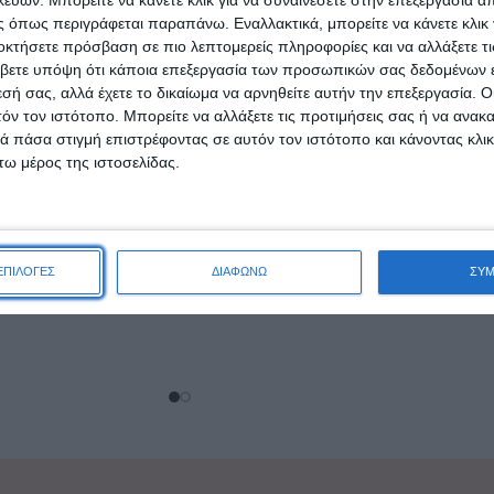
 όπως περιγράφεται παραπάνω. Εναλλακτικά, μπορείτε να κάνετε κλικ γ
οκτήσετε πρόσβαση σε πιο λεπτομερείς πληροφορίες και να αλλάξετε τι
βετε υπόψη ότι κάποια επεξεργασία των προσωπικών σας δεδομένων ε
εσή σας, αλλά έχετε το δικαίωμα να αρνηθείτε αυτήν την επεξεργασία. 
τόν τον ιστότοπο. Μπορείτε να αλλάξετε τις προτιμήσεις σας ή να ανακα
 πάσα στιγμή επιστρέφοντας σε αυτόν τον ιστότοπο και κάνοντας κλι
λακτικά Classic
ω μέρος της ιστοσελίδας.
 12τμχ
Oral-B Cross Action Black
Edition Ανταλλακτικές
,69
€
Κεφαλές για Ηλεκτρική
ΕΠΙΛΟΓΕΣ
ΔΙΑΦΩΝΩ
ΣΥ
ΑΛΆΘΙ
Οδοντόβουρτσα 4τμχ
13,49
€
ΠΡΟΣΘΉΚΗ ΣΤΟ ΚΑΛΆΘΙ