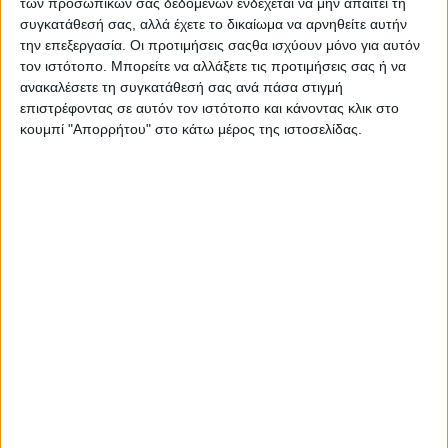
των προσωπικών σας δεδομένων ενδέχεται να μην απαιτεί τη
συγκατάθεσή σας, αλλά έχετε το δικαίωμα να αρνηθείτε αυτήν
την επεξεργασία. Οι προτιμήσεις σαςθα ισχύουν μόνο για αυτόν
τον ιστότοπο. Μπορείτε να αλλάξετε τις προτιμήσεις σας ή να
ανακαλέσετε τη συγκατάθεσή σας ανά πάσα στιγμή
Σας προτείνουμε...
επιστρέφοντας σε αυτόν τον ιστότοπο και κάνοντας κλικ στο
κουμπί "Απορρήτου" στο κάτω μέρος της ιστοσελίδας.
Lenor Μαλακτικό
Ρούχων Fresh
Or
Durex Sensitive
Ocean Escape
12τμχ
82μεζ
6,46
€
7,94
€
ΠΡΟΣΘΉΚΗ ΣΤΟ ΚΑΛΆΘΙ