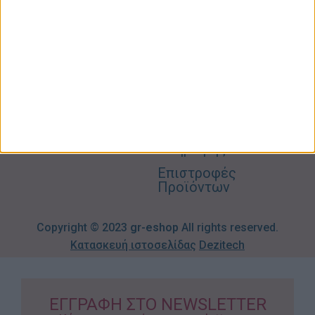
Σπίτι –
Επικοινωνία
Λογαριασμός
Κήπος
Μου
Blog
2310606082
Supermarket
Καλάθι
Όροι
Αγορών
Παιδικά –
Αποστολών
Βρεφικά
info@gr-
Πολιτική
Προσφορές
Απορρήτου
eshop.gr
Τρόποι
Πληρωμής
Επιστροφές
Προϊόντων
Copyright © 2023
gr-eshop
All rights reserved.
Κατασκευή ιστοσελίδας
Dezitech
ΕΓΓΡΑΦΗ ΣΤΟ NEWSLETTER