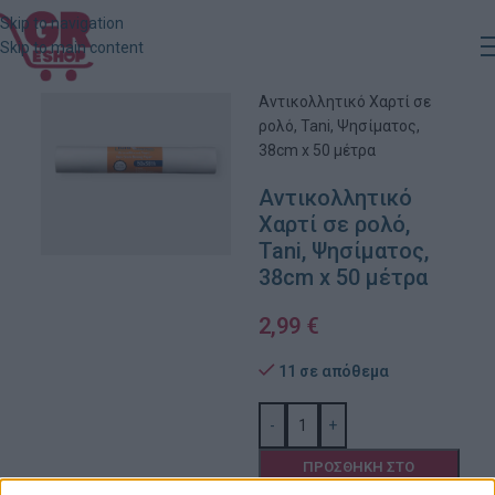
Skip to navigation
Skip to main content
Αρχική
»
Κατάστημα
»
Αντικολλητικό Xαρτί σε
ρολό, Tani, Ψησίματος,
38cm x 50 μέτρα
Αντικολλητικό
Xαρτί σε ρολό,
Tani, Ψησίματος,
38cm x 50 μέτρα
2,99
€
11 σε απόθεμα
-
+
ΠΡΟΣΘΉΚΗ ΣΤΟ
ΚΑΛΆΘΙ