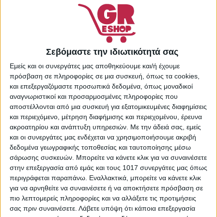
Πρόσθήκη στην λίστα
επιθυμιών
Κωδικός προϊόντος:
5206970
Σεβόμαστε την ιδιωτικότητά σας
Κατηγορίες:
Supermarket
,
Εμείς και οι συνεργάτες μας αποθηκεύουμε και/ή έχουμε
Αναλώσιμα Κουζίνας
πρόσβαση σε πληροφορίες σε μια συσκευή, όπως τα cookies,
Share:
και επεξεργαζόμαστε προσωπικά δεδομένα, όπως μοναδικοί
αναγνωριστικοί και προσαρμοσμένες πληροφορίες που
αποστέλλονται από μια συσκευή για εξατομικευμένες διαφημίσεις
και περιεχόμενο, μέτρηση διαφήμισης και περιεχομένου, έρευνα
ακροατηρίου και ανάπτυξη υπηρεσιών.
Με την άδειά σας, εμείς
ΠΕΡΙΓΡΑΦΉ
ΕΠΙΠΛΈΟΝ ΠΛΗΡΟΦΟΡΊΕΣ
και οι συνεργάτες μας ενδέχεται να χρησιμοποιήσουμε ακριβή
δεδομένα γεωγραφικής τοποθεσίας και ταυτοποίησης μέσω
Το αντικολλητικό χαρτί σε ρολό Tani είναι ιδανικό για
σάρωσης συσκευών. Μπορείτε να κάνετε κλικ για να συναινέσετε
ψήσιμο, προσφέροντας ευκολία και απόλυτη προστασία
στην επεξεργασία από εμάς και τους 1017 συνεργάτες μας όπως
κατά το μαγείρεμα. Με διαστάσεις 38cm x 50m,
περιγράφεται παραπάνω. Εναλλακτικά, μπορείτε να κάνετε κλικ
εξασφαλίζει μεγάλη διάρκεια χρήσης και είναι κατάλληλο
για να αρνηθείτε να συναινέσετε ή να αποκτήσετε πρόσβαση σε
για κάθε είδους φούρνο. Απολαύστε υγιεινό μαγείρεμα
πιο λεπτομερείς πληροφορίες και να αλλάξετε τις προτιμήσεις
χωρίς προσκόλληση και εύκολο καθάρισμα.
σας πριν συναινέσετε.
Λάβετε υπόψη ότι κάποια επεξεργασία