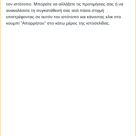
τον ιστότοπο. Μπορείτε να αλλάξετε τις προτιμήσεις σας ή να
Πλήρης υγρή τροφή
ανακαλέσετε τη συγκατάθεσή σας ανά πάσα στιγμή
Για όλες τις γάτες
επιστρέφοντας σε αυτόν τον ιστότοπο και κάνοντας κλικ στο
Με κουνέλι
κουμπί "Απορρήτου" στο κάτω μέρος της ιστοσελίδας.
Σας προτείνουμε...
Gillette Mach3
Gillette Fusion
Ξυραφάκι
Proglide
Πολλαπλών