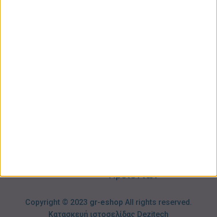
ΚΑΤΗΓΟΡΙΕΣ
ΠΛΗΡΟΦΟΡΙΕΣ
ΧΡΗΣΙΜΑ
Προσωπική
Ποιοι
Κατάστημα
Φροντίδα
Είμαστε
Ο
Σπίτι –
Επικοινωνία
Λογαριασμός
Κήπος
Μου
Blog
2310606082
Supermarket
Καλάθι
Όροι
Αγορών
Παιδικά –
Αποστολών
Βρεφικά
info@gr-
Πολιτική
Προσφορές
Απορρήτου
eshop.gr
Τρόποι
Πληρωμής
Επιστροφές
Προϊόντων
Copyright © 2023
gr-eshop
All rights reserved.
Κατασκευή ιστοσελίδας
Dezitech