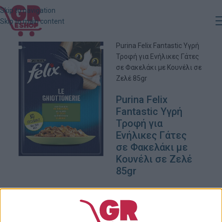
Skip to navigation
Skip to main content
Αρχική
»
Κατάστημα
»
Purina Felix Fantastic Υγρή
Τροφή για Ενήλικες Γάτες
σε Φακελάκι με Κουνέλι σε
Ζελέ 85gr
Purina Felix
Fantastic Υγρή
Τροφή για
Ενήλικες Γάτες
σε Φακελάκι με
Κουνέλι σε Ζελέ
85gr
1,09
€
24 σε απόθεμα