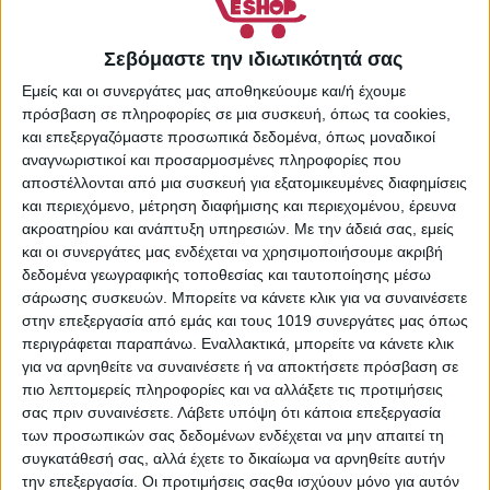
-
+
Σεβόμαστε την ιδιωτικότητά σας
ΠΡΟΣΘΉΚΗ ΣΤΟ
Εμείς και οι συνεργάτες μας αποθηκεύουμε και/ή έχουμε
ΚΑΛΆΘΙ
πρόσβαση σε πληροφορίες σε μια συσκευή, όπως τα cookies,
Πρόσθήκη στην λίστα
και επεξεργαζόμαστε προσωπικά δεδομένα, όπως μοναδικοί
επιθυμιών
αναγνωριστικοί και προσαρμοσμένες πληροφορίες που
Κωδικός προϊόντος:
αποστέλλονται από μια συσκευή για εξατομικευμένες διαφημίσεις
και περιεχόμενο, μέτρηση διαφήμισης και περιεχομένου, έρευνα
29546777
ακροατηρίου και ανάπτυξη υπηρεσιών.
Με την άδειά σας, εμείς
Κατηγορίες:
Supermarket
,
και οι συνεργάτες μας ενδέχεται να χρησιμοποιήσουμε ακριβή
Είδη για Κατοικίδια
,
Υγρή
δεδομένα γεωγραφικής τοποθεσίας και ταυτοποίησης μέσω
Τροφή για Γάτες
σάρωσης συσκευών. Μπορείτε να κάνετε κλικ για να συναινέσετε
Share:
στην επεξεργασία από εμάς και τους 1019 συνεργάτες μας όπως
περιγράφεται παραπάνω. Εναλλακτικά, μπορείτε να κάνετε κλικ
για να αρνηθείτε να συναινέσετε ή να αποκτήσετε πρόσβαση σε
πιο λεπτομερείς πληροφορίες και να αλλάξετε τις προτιμήσεις
σας πριν συναινέσετε.
Λάβετε υπόψη ότι κάποια επεξεργασία
ΠΕΡΙΓΡΑΦΉ
ΕΠΙΠΛΈΟΝ ΠΛΗΡΟΦΟΡΊΕΣ
των προσωπικών σας δεδομένων ενδέχεται να μην απαιτεί τη
συγκατάθεσή σας, αλλά έχετε το δικαίωμα να αρνηθείτε αυτήν
Βασικά χαρακτηριστικά:
την επεξεργασία. Οι προτιμήσεις σαςθα ισχύουν μόνο για αυτόν