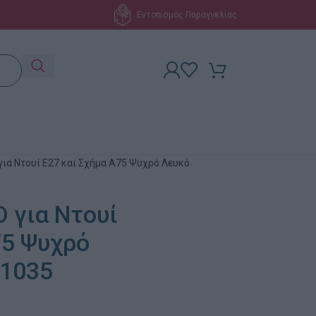
Εντοπισμός Παραγγελίας
ια Ντουί E27 και Σχήμα A75 Ψυχρό Λευκό
 για Ντουί
75 Ψυχρό
71035