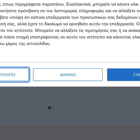
 όπως περιγράφεται παραπάνω. Εναλλακτικά, μπορείτε να κάνετε κλικ γ
adding producers
Como felt & wadding producer
οκτήσετε πρόσβαση σε πιο λεπτομερείς πληροφορίες και να αλλάξετε τι
amboo Διπλό με
Ανώστρωμα Cool Gel Μονό μ
βετε υπόψη ότι κάποια επεξεργασία των προσωπικών σας δεδομένων ε
ύ & Αποσπώμενο
Αποσπώμενο Κάλυμμα
εσή σας, αλλά έχετε το δικαίωμα να αρνηθείτε αυτήν την επεξεργασία. 
150x190x4εκ.
90x200x4εκ.
τόν τον ιστότοπο. Μπορείτε να αλλάξετε τις προτιμήσεις σας ή να ανακα
2,90
€
76,90
€
 πάσα στιγμή επιστρέφοντας σε αυτόν τον ιστότοπο και κάνοντας κλι
ΑΛΆΘΙ
ΠΡΟΣΘΉΚΗ ΣΤΟ ΚΑΛΆΘΙ
ω μέρος της ιστοσελίδας.
ΕΠΙΛΟΓΕΣ
ΔΙΑΦΩΝΩ
ΣΥ