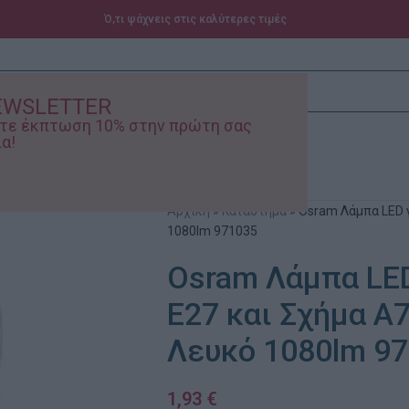
Ό,τι ψάχνεις στις καλύτερες τιμές
EWSLETTER
ίστε έκπτωση 10% στην πρώτη σας
α!
ά – Βρεφικά
Προσφορές
Αρχική
»
Κατάστημα
»
Osram Λάμπα LED γ
1080lm 971035
Osram Λάμπα LED
E27 και Σχήμα A
Λευκό 1080lm 9
1,93
€