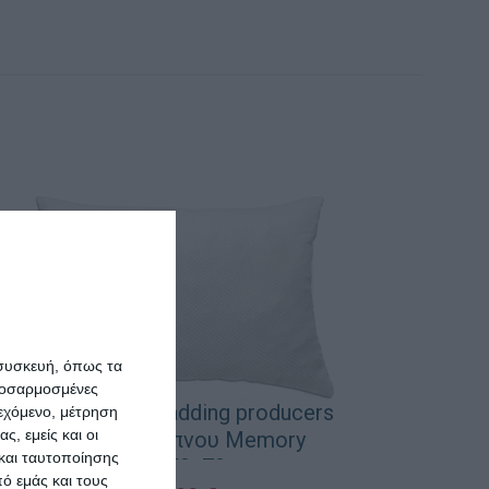
 συσκευή, όπως τα
προσαρμοσμένες
Como felt & wadding producers
ιεχόμενο, μέτρηση
ς, εμείς και οι
Μαξιλάρι Ύπνου Memory
και ταυτοποίησης
Foam 50x70cm
ό εμάς και τους