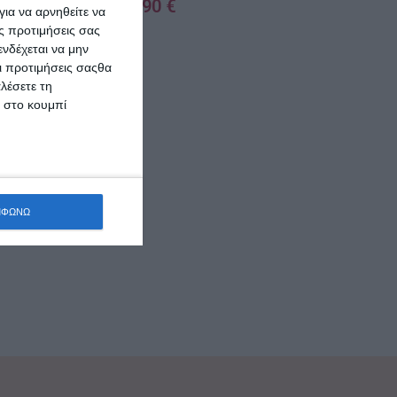
12,90
€
ια να αρνηθείτε να
s
ς προτιμήσεις σας
ΠΡΟΣΘΉΚΗ ΣΤΟ ΚΑΛΆΘΙ
ε
νδέχεται να μην
Οι προτιμήσεις σαςθα
λέσετε τη
κ στο κουμπί
E-Liquid Fr
Νικοτίνη 2
ΜΦΩΝΩ
ΠΡΟΣΘΉΚΗ ΣΤΟ 