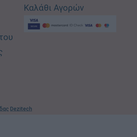
Καλάθι Αγορών
του
ς
ίδας
Dezitech