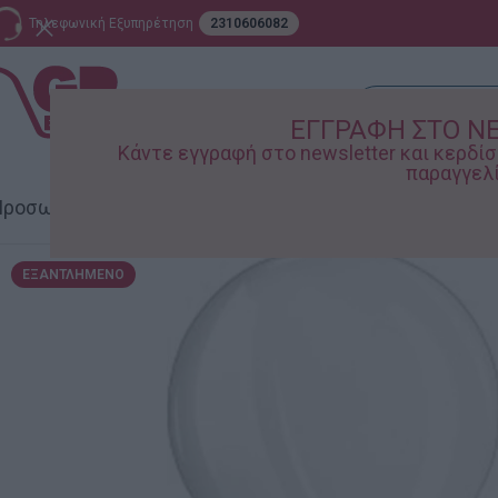
Τηλεφωνική Εξυπηρέτηση
2310606082
ΕΓΓΡΑΦΗ ΣΤΟ N
Κάντε εγγραφή στο newsletter και κερδ
παραγγελί
ροσωπική Φροντίδα
Σπίτι – Κήπος
Supermarket
Παιδικ
ΕΞΑΝΤΛΗΜΈΝΟ