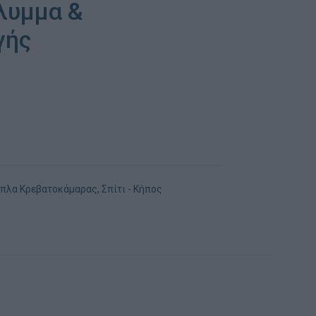
λυμμα &
γής
πλα Κρεβατοκάμαρας
,
Σπίτι - Κήπος