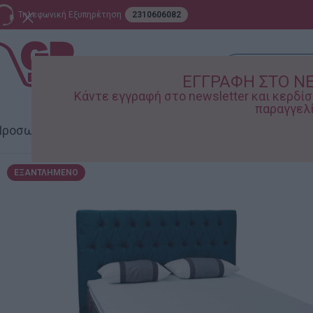
Τηλεφωνική Εξυπηρέτηση
2310606082
ΕΓΓΡΑΦΗ ΣΤΟ N
Κάντε εγγραφή στο newsletter και κερδ
παραγγελί
ροσωπική Φροντίδα
Σπίτι – Κήπος
Supermarket
Παιδικ
ΕΞΑΝΤΛΗΜΈΝΟ