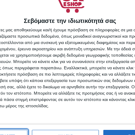
Σεβόμαστε την ιδιωτικότητά σας
adding producers
Ύπνου Memory
άτες μας αποθηκεύουμε και/ή έχουμε πρόσβαση σε πληροφορίες σε μια
 50x70cm
ργαζόμαστε προσωπικά δεδομένα, όπως μοναδικοί αναγνωριστικοί και 
στέλλονται από μια συσκευή για εξατομικευμένες διαφημίσεις και περ
2,90
€
εχομένου, έρευνα ακροατηρίου και ανάπτυξη υπηρεσιών.
Με την άδειά σα
χεται να χρησιμοποιήσουμε ακριβή δεδομένα γεωγραφικής τοποθεσίας 
ΑΛΆΘΙ
ών. Μπορείτε να κάνετε κλικ για να συναινέσετε στην επεξεργασία απ
 όπως περιγράφεται παραπάνω. Εναλλακτικά, μπορείτε να κάνετε κλικ γ
οκτήσετε πρόσβαση σε πιο λεπτομερείς πληροφορίες και να αλλάξετε τι
HF Αρωματικό Κερί σε Βάζο
βετε υπόψη ότι κάποια επεξεργασία των προσωπικών σας δεδομένων ε
Παπαβέρα Κόκκινο 140gr
εσή σας, αλλά έχετε το δικαίωμα να αρνηθείτε αυτήν την επεξεργασία. 
τόν τον ιστότοπο. Μπορείτε να αλλάξετε τις προτιμήσεις σας ή να ανακα
2,46
€
 πάσα στιγμή επιστρέφοντας σε αυτόν τον ιστότοπο και κάνοντας κλι
ω μέρος της ιστοσελίδας.
ΠΡΟΣΘΉΚΗ ΣΤΟ ΚΑΛΆΘΙ