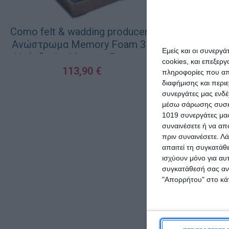
Como felt & wadding producers
Como felt & w
Ανώστρωμα Memory Foam 3D
Μαξιλάρι 
Εμείς και οι συνεργ
Υπέρδιπλο Memory Foam με
Foam
cookies, και επεξε
Αποσπώμενο Κάλυμμα &
113,90
€
πληροφορίες που απο
1
Λάστιχα Εφαρμογής
διαφήμισης και περι
ΠΡΟΣΘΉΚΗ ΣΤΟ ΚΑΛΆΘΙ
160x200x4εκ.
συνεργάτες μας ενδέ
ΠΡΟΣΘΉΚΗ ΣΤΟ Κ
μέσω σάρωσης συσκευ
1019 συνεργάτες μας
συναινέσετε ή να απ
πριν συναινέσετε.
Λά
απαιτεί τη συγκατάθ
ισχύουν μόνο για αυ
συγκατάθεσή σας ανά
"Απορρήτου" στο κάτ