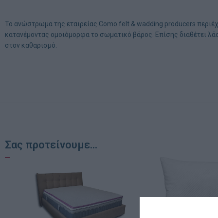
Το ανώστρωμα της εταιρείας Como felt & wadding producers περιέ
κατανέμοντας ομοιόμορφα το σωματικό βάρος. Επίσης διαθέτει λά
στον καθαρισμό.
Σας προτείνουμε...