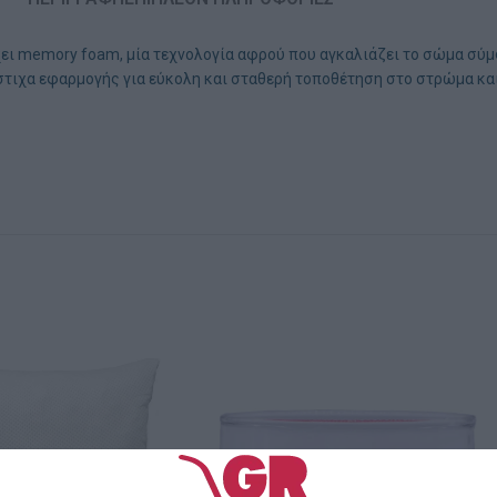
χει memory foam, μία τεχνολογία αφρού που αγκαλιάζει το σώμα σύμφ
στιχα εφαρμογής για εύκολη και σταθερή τοποθέτηση στο στρώμα κ