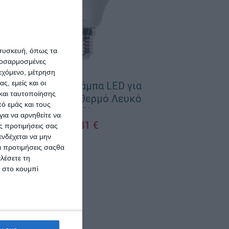
 συσκευή, όπως τα
προσαρμοσμένες
ιεχόμενο, μέτρηση
ς, εμείς και οι
Ledvance Λάμπα LED για
και ταυτοποίησης
Ντουί E14 Θερμό Λευκό
ό εμάς και τους
470lm
ια να αρνηθείτε να
1,41
€
ς προτιμήσεις σας
νδέχεται να μην
ΠΡΟΣΘΉΚΗ ΣΤΟ ΚΑΛΆΘΙ
Οι προτιμήσεις σαςθα
λέσετε τη
κ στο κουμπί