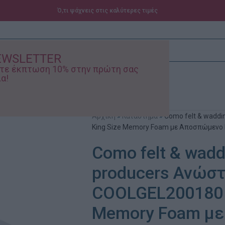
Ό,τι ψάχνεις στις καλύτερες τιμές
EWSLETTER
ίστε έκπτωση 10% στην πρώτη σας
α!
ά – Βρεφικά
Προσφορές
Αρχική
»
Κατάστημα
»
Como felt & wadd
King Size Memory Foam με Αποσπώμενο 
Como felt & wadd
producers Ανώσ
COOLGEL200180 K
Memory Foam με