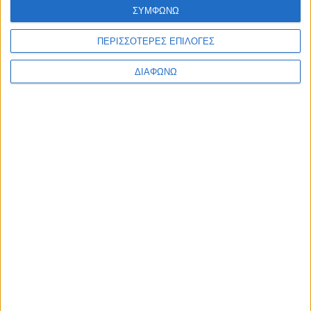
ΣΥΜΦΩΝΩ
ΠΕΡΙΣΣΟΤΕΡΕΣ ΕΠΙΛΟΓΕΣ
ΔΙΑΦΩΝΩ
ΕΓΓΡΑΦΗ ΣΤΟ
NEWSLETTER
Κάντε εγγραφή στο newsletter και
κερδίστε έκπτωση 10% στην πρώτη σας
παραγγελία!