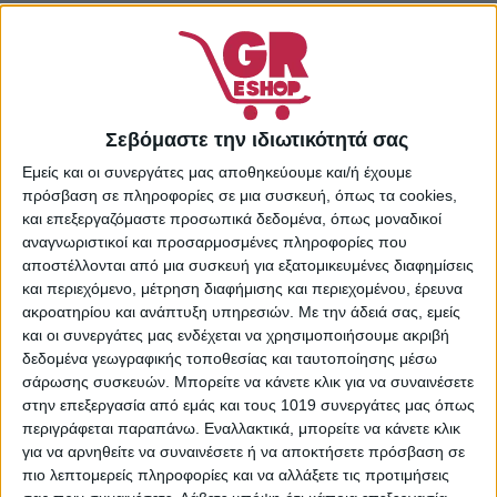
Κωδικός προϊόντος:
8720181737
Κατηγορίες:
Supermarket
,
Είδη Καθαρισμού &
Οικιακής Χρήσης
,
Είδη
Σεβόμαστε την ιδιωτικότητά σας
Καθαρισμού & Οικιακής
Εμείς και οι συνεργάτες μας αποθηκεύουμε και/ή έχουμε
Χρήσης
,
Καθαριστικά
πρόσβαση σε πληροφορίες σε μια συσκευή, όπως τα cookies,
Σπιτιού
και επεξεργαζόμαστε προσωπικά δεδομένα, όπως μοναδικοί
Share:
αναγνωριστικοί και προσαρμοσμένες πληροφορίες που
αποστέλλονται από μια συσκευή για εξατομικευμένες διαφημίσεις
και περιεχόμενο, μέτρηση διαφήμισης και περιεχομένου, έρευνα
ακροατηρίου και ανάπτυξη υπηρεσιών.
Με την άδειά σας, εμείς
και οι συνεργάτες μας ενδέχεται να χρησιμοποιήσουμε ακριβή
ΠΕΡΙΓΡΑΦΉ
ΕΠΙΠΛΈΟΝ ΠΛΗΡΟΦΟΡΊΕΣ
δεδομένα γεωγραφικής τοποθεσίας και ταυτοποίησης μέσω
σάρωσης συσκευών. Μπορείτε να κάνετε κλικ για να συναινέσετε
Η χλωρίνη® KLINEX ULTRA με παχύρευστη σύνθεση και τη
στην επεξεργασία από εμάς και τους 1019 συνεργάτες μας όπως
μοναδική, κατοχυρωμένη τεχνολογία, προσκολλάται και
περιγράφεται παραπάνω. Εναλλακτικά, μπορείτε να κάνετε κλικ
δρα αποτελεσματικά και σε κάθετες επιφάνειες.
για να αρνηθείτε να συναινέσετε ή να αποκτήσετε πρόσβαση σε
Απολυμαίνει επιφάνειες σε όλο το σπίτι και προστατεύει
πιο λεπτομερείς πληροφορίες και να αλλάξετε τις προτιμήσεις