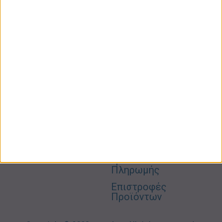
ΚΑΤΗΓΟΡΙΕΣ
ΠΛΗΡΟΦΟΡΙΕΣ
ΧΡΗΣΙΜΑ
Προσωπική
Ποιοι
Κατάστημα
Φροντίδα
Είμαστε
Ο
Σπίτι –
Επικοινωνία
Λογαριασμός
Κήπος
Μου
Blog
2310606082
Supermarket
Καλάθι
Όροι
Αγορών
Παιδικά –
Αποστολών
Βρεφικά
info@gr-
Πολιτική
Προσφορές
Απορρήτου
eshop.gr
Τρόποι
Πληρωμής
Επιστροφές
Προϊόντων