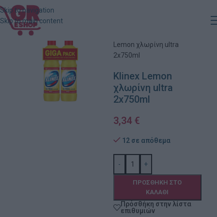
Skip to navigation
Skip to main content
Αρχική
»
Κατάστημα
»
Klinex
Lemon χλωρίνη ultra
2x750ml
Klinex Lemon
χλωρίνη ultra
2x750ml
3,34
€
12 σε απόθεμα
-
+
ΠΡΟΣΘΉΚΗ ΣΤΟ
ΚΑΛΆΘΙ
Πρόσθήκη στην λίστα
επιθυμιών