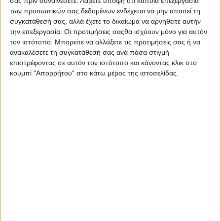
σας πριν συναινέσετε.
Λάβετε υπόψη ότι κάποια επεξεργασία
την οικογένειά σας εξουδετερώνοντας το 99,9% των
των προσωπικών σας δεδομένων ενδέχεται να μην απαιτεί τη
μικροβίων όπως: Βακτήρια: σταφυλόκοκκος, σαλμονέλα,
συγκατάθεσή σας, αλλά έχετε το δικαίωμα να αρνηθείτε αυτήν
εντερόκοκκος, E. Coli, ψευδομονάδα αεριογόνος. Ιούς:
την επεξεργασία. Οι προτιμήσεις σαςθα ισχύουν μόνο για αυτόν
αδενοϊός τύπου 5, πολιομυελίτιδα τύπου 1, ιός γρίπης
τον ιστότοπο. Μπορείτε να αλλάξετε τις προτιμήσεις σας ή να
Η1Ν1 (τύπου Α), νoροϊός, κορωνοϊός SARS-CoV-2.
ανακαλέσετε τη συγκατάθεσή σας ανά πάσα στιγμή
Μύκητες (μούχλα) και σπόρια βακτηρίων.
επιστρέφοντας σε αυτόν τον ιστότοπο και κάνοντας κλικ στο
κουμπί "Απορρήτου" στο κάτω μέρος της ιστοσελίδας.
Σας προτείνουμε...