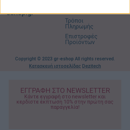
Βρεφικά
info@gr-
Πολιτική
Προσφορές
Απορρήτου
eshop.gr
Τρόποι
Πληρωμής
Επιστροφές
Προϊόντων
Copyright © 2023
gr-eshop
All rights reserved.
Κατασκευή ιστοσελίδας
Dezitech
ΕΓΓΡΑΦΗ ΣΤΟ NEWSLETTER
Κάντε εγγραφή στο newsletter και
κερδίστε έκπτωση 10% στην πρώτη σας
παραγγελία!