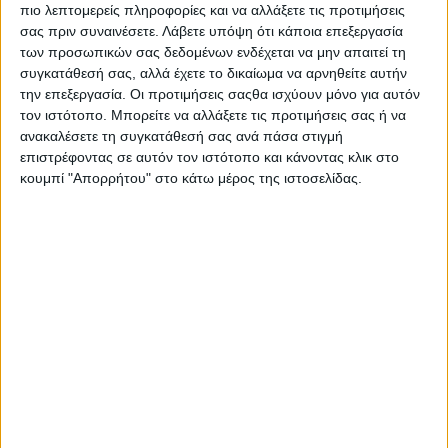
Στη συσκευασία περιλαμβάνεται η λαβή ξυρίσματος, η
πιο λεπτομερείς πληροφορίες και να αλλάξετε τις προτιμήσεις
οποία διαθέτει λεπίδα ακριβείας (trimmer) στο πίσω
σας πριν συναινέσετε.
Λάβετε υπόψη ότι κάποια επεξεργασία
μέρος, ιδανική για τη διαμόρφωση των λεπτομερειών στις
των προσωπικών σας δεδομένων ενδέχεται να μην απαιτεί τη
δύσκολες περιοχές, όπως το σημείο κάτω από τη μύτη και
συγκατάθεσή σας, αλλά έχετε το δικαίωμα να αρνηθείτε αυτήν
οι φαβορίτες.
την επεξεργασία. Οι προτιμήσεις σαςθα ισχύουν μόνο για αυτόν
τον ιστότοπο. Μπορείτε να αλλάξετε τις προτιμήσεις σας ή να
Ένα ανταλλακτικό αντιστοιχεί σε έως και ένα μήνα
ανακαλέσετε τη συγκατάθεσή σας ανά πάσα στιγμή
ξυρίσματος.
επιστρέφοντας σε αυτόν τον ιστότοπο και κάνοντας κλικ στο
κουμπί "Απορρήτου" στο κάτω μέρος της ιστοσελίδας.
Οι ανταλλακτικές κεφαλές μπορούν να χρησιμοποιηθούν
με όλες τις λαβές fusion.
Κατασκευαστής
Gillette
Σας προτείνουμε...