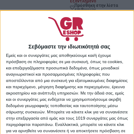
Εξαντλημένο
Πρόσθήκη στην λίστα
επιθυμιών
Κωδικός προϊόντος:
41151175
Κατηγορίες:
Supermarket
,
Ξυραφάκια
,
Ξύρισμα &
Σεβόμαστε την ιδιωτικότητά σας
Αποτρίχωση
Share:
Εμείς και οι συνεργάτες μας αποθηκεύουμε και/ή έχουμε
πρόσβαση σε πληροφορίες σε μια συσκευή, όπως τα cookies,
και επεξεργαζόμαστε προσωπικά δεδομένα, όπως μοναδικοί
αναγνωριστικοί και προσαρμοσμένες πληροφορίες που
αποστέλλονται από μια συσκευή για εξατομικευμένες διαφημίσεις
ΠΕΡΙΓΡΑΦΉ
ΕΠΙΠΛΈΟΝ ΠΛΗΡΟΦΟΡΊΕΣ
και περιεχόμενο, μέτρηση διαφήμισης και περιεχομένου, έρευνα
ακροατηρίου και ανάπτυξη υπηρεσιών.
Με την άδειά σας, εμείς
και οι συνεργάτες μας ενδέχεται να χρησιμοποιήσουμε ακριβή
Ανταλλακτικές κεφαλές Fusion5 Proglide που διαθέτουν 5
δεδομένα γεωγραφικής τοποθεσίας και ταυτοποίησης μέσω
λεπίδες, για αποτελεσματικό ξύρισμα. Έχουν λεπτές
σάρωσης συσκευών. Μπορείτε να κάνετε κλικ για να συναινέσετε
λεπίδες για να μειώνουν τα τραβήγματα και τους
στην επεξεργασία από εμάς και τους 1019 συνεργάτες μας όπως
ερεθισμούς.
περιγράφεται παραπάνω. Εναλλακτικά, μπορείτε να κάνετε κλικ
για να αρνηθείτε να συναινέσετε ή να αποκτήσετε πρόσβαση σε