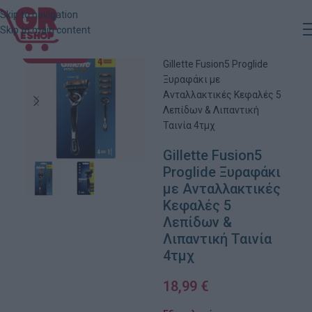
Skip to navigation
Skip to main content
Αρχική
»
Κατάστημα
»
ΕΞΑΝΤΛΗΜΈΝΟ
Gillette Fusion5 Proglide
Ξυραφάκι με
Ανταλλακτικές Κεφαλές 5
Λεπίδων & Λιπαντική
Ταινία 4τμχ
Gillette Fusion5
Proglide Ξυραφάκι
με Ανταλλακτικές
Κεφαλές 5
Λεπίδων &
Λιπαντική Ταινία
4τμχ
18,99
€