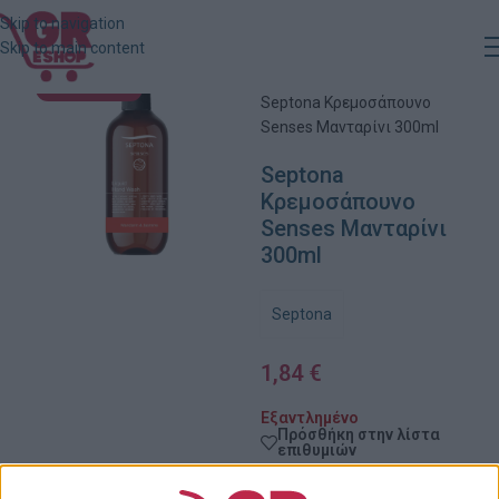
Skip to navigation
Skip to main content
Αρχική
»
Κατάστημα
»
ΕΞΑΝΤΛΗΜΈΝΟ
Septona Κρεμοσάπουνο
Senses Μανταρίνι 300ml
Septona
Κρεμοσάπουνο
Senses Μανταρίνι
300ml
Septona
1,84
€
Εξαντλημένο
Πρόσθήκη στην λίστα
επιθυμιών
Κωδικός προϊόντος: