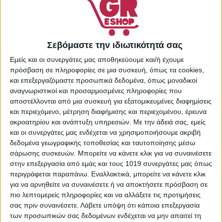
40483822
Κατηγορίες:
Περιποίηση
Σώματος
,
Προϊόντα
Καθαρισμού Σώματος
,
Σεβόμαστε την ιδιωτικότητά σας
Προσωπική Φροντίδα
Εμείς και οι συνεργάτες μας αποθηκεύουμε και/ή έχουμε
Share:
πρόσβαση σε πληροφορίες σε μια συσκευή, όπως τα cookies,
και επεξεργαζόμαστε προσωπικά δεδομένα, όπως μοναδικοί
αναγνωριστικοί και προσαρμοσμένες πληροφορίες που
αποστέλλονται από μια συσκευή για εξατομικευμένες διαφημίσεις
και περιεχόμενο, μέτρηση διαφήμισης και περιεχομένου, έρευνα
ΠΕΡΙΓΡΑΦΉ
ΕΠΙΠΛΈΟΝ ΠΛΗΡΟΦΟΡΊΕΣ
ακροατηρίου και ανάπτυξη υπηρεσιών.
Με την άδειά σας, εμείς
και οι συνεργάτες μας ενδέχεται να χρησιμοποιήσουμε ακριβή
Υγρό Σαπούνι Χεριών με γαλακτικό οξύ και άρωμα με νότες
δεδομένα γεωγραφικής τοποθεσίας και ταυτοποίησης μέσω
εσπεριδοειδών. Δεν ξηραίνει τα χέρια, αφήνοντας αίσθηση
σάρωσης συσκευών. Μπορείτε να κάνετε κλικ για να συναινέσετε
στην επεξεργασία από εμάς και τους 1019 συνεργάτες μας όπως
ενυδάτωσης. Με 93% συστατικά φυσικής προέλευσης.
περιγράφεται παραπάνω. Εναλλακτικά, μπορείτε να κάνετε κλικ
Κατάλληλο για vegans. Δερματολογικά ελεγμένο.
για να αρνηθείτε να συναινέσετε ή να αποκτήσετε πρόσβαση σε
πιο λεπτομερείς πληροφορίες και να αλλάξετε τις προτιμήσεις
σας πριν συναινέσετε.
Λάβετε υπόψη ότι κάποια επεξεργασία
των προσωπικών σας δεδομένων ενδέχεται να μην απαιτεί τη