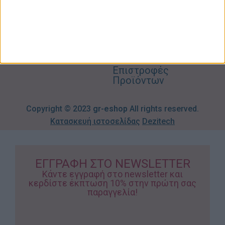
Βρεφικά
info@gr-
Πολιτική
Προσφορές
Απορρήτου
eshop.gr
Τρόποι
Πληρωμής
Επιστροφές
Προϊόντων
Copyright © 2023
gr-eshop
All rights reserved.
Κατασκευή ιστοσελίδας
Dezitech
ΕΓΓΡΑΦΗ ΣΤΟ NEWSLETTER
Κάντε εγγραφή στο newsletter και
κερδίστε έκπτωση 10% στην πρώτη σας
παραγγελία!