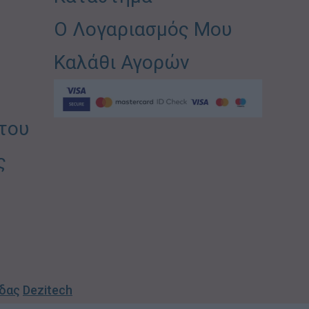
Ο Λογαριασμός Μου
Καλάθι Αγορών
του
ς
ίδας
Dezitech