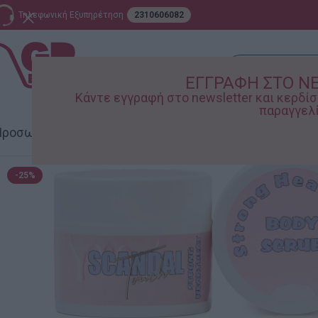
Τηλεφωνική Εξυπηρέτηση
2310606082
ΕΓΓΡΑΦΗ ΣΤΟ N
Κάντε εγγραφή στο newsletter και κερδ
παραγγελί
ροσωπική Φροντίδα
Σπίτι – Κήπος
Supermarket
Παιδικ
-25%