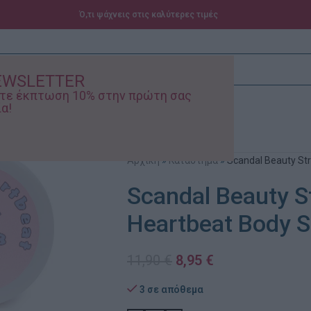
Ό,τι ψάχνεις στις καλύτερες τιμές
EWSLETTER
ίστε έκπτωση 10% στην πρώτη σας
α!
ά – Βρεφικά
Προσφορές
Αρχική
»
Κατάστημα
»
Scandal Beauty St
Scandal Beauty S
Heartbeat Body 
11,90
€
8,95
€
3 σε απόθεμα