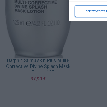
2
ΠΕΡΙΣΣΟΤΕΡΕΣ 
ΠΡΟΣΘΉΚΗ ΣΤΟ Κ
Darphin Stimulskin Plus Multi-
Corrective Divine Splash Mask
Lotion Bottle 125ml
37,99
€
ΠΡΟΣΘΉΚΗ ΣΤΟ ΚΑΛΆΘΙ