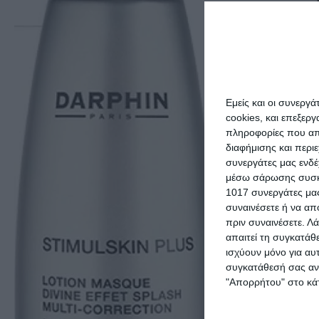
Εμείς και οι συνεργ
cookies, και επεξε
πληροφορίες που απο
διαφήμισης και περι
συνεργάτες μας ενδέ
μέσω σάρωσης συσκευ
1017 συνεργάτες μας
συναινέσετε ή να απ
πριν συναινέσετε.
Λά
απαιτεί τη συγκατάθ
ισχύουν μόνο για αυ
συγκατάθεσή σας ανά
NX Beauty P
"Απορρήτου" στο κάτ
Pencil 206