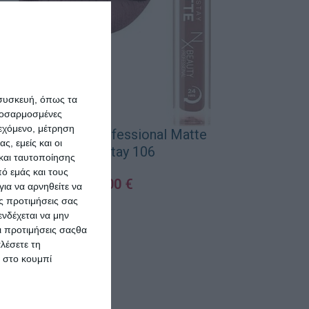
 συσκευή, όπως τα
προσαρμοσμένες
ιεχόμενο, μέτρηση
NX Beauty Professional Matte
ς, εμείς και οι
Longstay 106
και ταυτοποίησης
NX Beauty Pr
ό εμάς και τους
Long
4,00
€
ια να αρνηθείτε να
ς προτιμήσεις σας
ΠΡΟΣΘΉΚΗ ΣΤΟ ΚΑΛΆΘΙ
νδέχεται να μην
Οι προτιμήσεις σαςθα
ΠΡΟΣΘΉΚΗ ΣΤΟ 
λέσετε τη
κ στο κουμπί