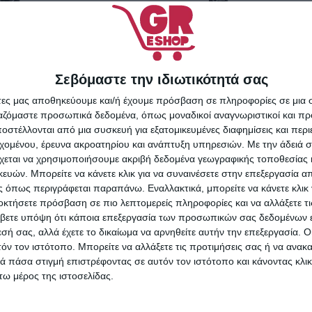
Σεβόμαστε την ιδιωτικότητά σας
άτες μας αποθηκεύουμε και/ή έχουμε πρόσβαση σε πληροφορίες σε μια
ργαζόμαστε προσωπικά δεδομένα, όπως μοναδικοί αναγνωριστικοί και 
στέλλονται από μια συσκευή για εξατομικευμένες διαφημίσεις και περ
εχομένου, έρευνα ακροατηρίου και ανάπτυξη υπηρεσιών.
Με την άδειά σα
χεται να χρησιμοποιήσουμε ακριβή δεδομένα γεωγραφικής τοποθεσίας 
ών. Μπορείτε να κάνετε κλικ για να συναινέσετε στην επεξεργασία απ
 όπως περιγράφεται παραπάνω. Εναλλακτικά, μπορείτε να κάνετε κλικ γ
οκτήσετε πρόσβαση σε πιο λεπτομερείς πληροφορίες και να αλλάξετε τι
βετε υπόψη ότι κάποια επεξεργασία των προσωπικών σας δεδομένων ε
εσή σας, αλλά έχετε το δικαίωμα να αρνηθείτε αυτήν την επεξεργασία. 
τόν τον ιστότοπο. Μπορείτε να αλλάξετε τις προτιμήσεις σας ή να ανακα
NX Beauty Professional Lip
 πάσα στιγμή επιστρέφοντας σε αυτόν τον ιστότοπο και κάνοντας κλι
Pencil 208 Rosewood
rofessional Lip
ω μέρος της ιστοσελίδας.
 Modern Mauve
2,00
€