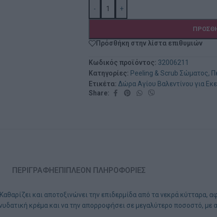
-
+
ΠΡΟΣΘΉ
Πρόσθήκη στην λίστα επιθυμιών
Κωδικός προϊόντος:
32006211
Κατηγορίες:
Peeling & Scrub Σώματος
,
Π
Ετικέτα:
Δώρα Αγίου Βαλεντίνου για Εκε
Share:
ΠΕΡΙΓΡΑΦΉ
ΕΠΙΠΛΈΟΝ ΠΛΗΡΟΦΟΡΊΕΣ
Καθαρίζει και αποτοξινώνει την επιδερμίδα από τα νεκρά κύτταρα, α
ενυδατική κρέμα και να την απορροφήσει σε μεγαλύτερο ποσοστό, με 