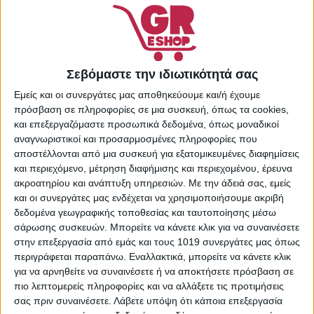
ΠΡΟΣΘΉΚΗ ΣΤΟ
ΚΑΛΆΘΙ
Πρόσθήκη στην λίστα
επιθυμιών
Σεβόμαστε την ιδιωτικότητά σας
Κωδικός προϊόντος:
Εμείς και οι συνεργάτες μας αποθηκεύουμε και/ή έχουμε
36173423
πρόσβαση σε πληροφορίες σε μια συσκευή, όπως τα cookies,
Κατηγορίες:
Λάδια
και επεξεργαζόμαστε προσωπικά δεδομένα, όπως μοναδικοί
Πολλαπλής Χρήσης
,
αναγνωριστικοί και προσαρμοσμένες πληροφορίες που
Περιποίηση Σώματος
,
αποστέλλονται από μια συσκευή για εξατομικευμένες διαφημίσεις
Προσωπική Φροντίδα
και περιεχόμενο, μέτρηση διαφήμισης και περιεχομένου, έρευνα
Share:
ακροατηρίου και ανάπτυξη υπηρεσιών.
Με την άδειά σας, εμείς
και οι συνεργάτες μας ενδέχεται να χρησιμοποιήσουμε ακριβή
δεδομένα γεωγραφικής τοποθεσίας και ταυτοποίησης μέσω
σάρωσης συσκευών. Μπορείτε να κάνετε κλικ για να συναινέσετε
στην επεξεργασία από εμάς και τους 1019 συνεργάτες μας όπως
ΕΠΙΠΛΈΟΝ ΠΛΗΡΟΦΟΡΊΕΣ
περιγράφεται παραπάνω. Εναλλακτικά, μπορείτε να κάνετε κλικ
για να αρνηθείτε να συναινέσετε ή να αποκτήσετε πρόσβαση σε
πιο λεπτομερείς πληροφορίες και να αλλάξετε τις προτιμήσεις
ΒΆΡΟΣ
0,150 κ.
σας πριν συναινέσετε.
Λάβετε υπόψη ότι κάποια επεξεργασία