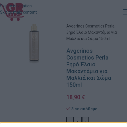
Skip to navigation
Skip to main content
Αρχική
»
Κατάστημα
»
Avgerinos Cosmetics Perla
Ξηρό Έλαιο Μακαντάμια για
Μαλλιά και Σώμα 150ml
Avgerinos
Cosmetics Perla
Ξηρό Έλαιο
Μακαντάμια για
Μαλλιά και Σώμα
150ml
18,90
€
3 σε απόθεμα
-
+