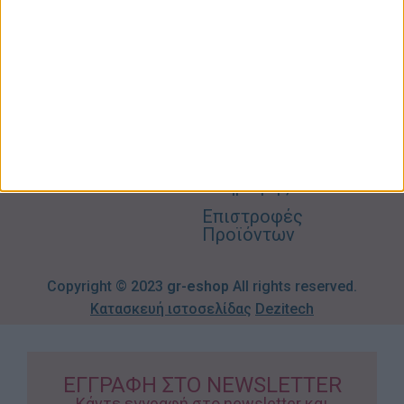
Σπίτι –
Επικοινωνία
Λογαριασμός
Κήπος
Μου
Blog
2310606082
Supermarket
Καλάθι
Όροι
Αγορών
Παιδικά –
Αποστολών
Βρεφικά
info@gr-
Πολιτική
Προσφορές
Απορρήτου
eshop.gr
Τρόποι
Πληρωμής
Επιστροφές
Προϊόντων
Copyright © 2023
gr-eshop
All rights reserved.
Κατασκευή ιστοσελίδας
Dezitech
ΕΓΓΡΑΦΗ ΣΤΟ NEWSLETTER
Κάντε εγγραφή στο newsletter και