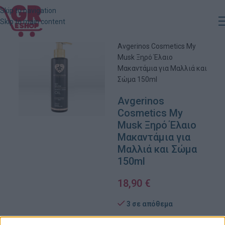
Skip to navigation
Skip to main content
Αρχική
»
Κατάστημα
»
Avgerinos Cosmetics My
Musk Ξηρό Έλαιο
Μακαντάμια για Μαλλιά και
Σώμα 150ml
Avgerinos
Cosmetics My
Musk Ξηρό Έλαιο
Μακαντάμια για
Μαλλιά και Σώμα
150ml
18,90
€
3 σε απόθεμα