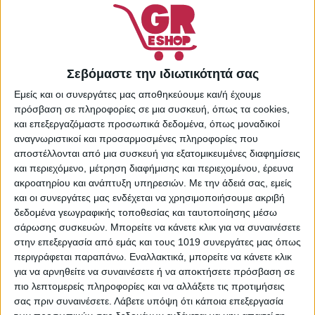
-
+
ΠΡΟΣΘΉΚΗ ΣΤΟ
ΚΑΛΆΘΙ
Πρόσθήκη στην λίστα
Σεβόμαστε την ιδιωτικότητά σας
επιθυμιών
Εμείς και οι συνεργάτες μας αποθηκεύουμε και/ή έχουμε
Κωδικός προϊόντος:
πρόσβαση σε πληροφορίες σε μια συσκευή, όπως τα cookies,
36153532
και επεξεργαζόμαστε προσωπικά δεδομένα, όπως μοναδικοί
Κατηγορίες:
Λάδια
αναγνωριστικοί και προσαρμοσμένες πληροφορίες που
Πολλαπλής Χρήσης
,
αποστέλλονται από μια συσκευή για εξατομικευμένες διαφημίσεις
Περιποίηση Σώματος
,
και περιεχόμενο, μέτρηση διαφήμισης και περιεχομένου, έρευνα
Προσωπική Φροντίδα
ακροατηρίου και ανάπτυξη υπηρεσιών.
Με την άδειά σας, εμείς
Share:
και οι συνεργάτες μας ενδέχεται να χρησιμοποιήσουμε ακριβή
δεδομένα γεωγραφικής τοποθεσίας και ταυτοποίησης μέσω
σάρωσης συσκευών. Μπορείτε να κάνετε κλικ για να συναινέσετε
στην επεξεργασία από εμάς και τους 1019 συνεργάτες μας όπως
περιγράφεται παραπάνω. Εναλλακτικά, μπορείτε να κάνετε κλικ
ΕΠΙΠΛΈΟΝ ΠΛΗΡΟΦΟΡΊΕΣ
για να αρνηθείτε να συναινέσετε ή να αποκτήσετε πρόσβαση σε
πιο λεπτομερείς πληροφορίες και να αλλάξετε τις προτιμήσεις
σας πριν συναινέσετε.
Λάβετε υπόψη ότι κάποια επεξεργασία
ΒΆΡΟΣ