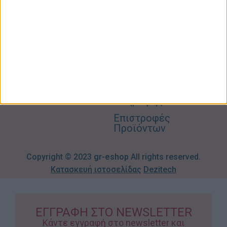
Σπίτι –
Επικοινωνία
Λογαριασμός
Κήπος
Μου
Blog
2310606082
Supermarket
Καλάθι
Όροι
Αγορών
Παιδικά –
Αποστολών
Βρεφικά
info@gr-
Πολιτική
Προσφορές
Απορρήτου
eshop.gr
Τρόποι
Πληρωμής
Επιστροφές
Προϊόντων
Copyright © 2023
gr-eshop
All rights reserved.
Κατασκευή ιστοσελίδας
Dezitech
ΕΓΓΡΑΦΗ ΣΤΟ NEWSLETTER
Κάντε εγγραφή στο newsletter και