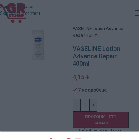
Skip to navigation
Skip to main content
Αρχική
»
Κατάστημα
»
VASELINE Lotion Advance
Repair 400ml
VASELINE Lotion
Advance Repair
400ml
4,15
€
7 σε απόθεμα
-
+
ΠΡΟΣΘΉΚΗ ΣΤΟ
ΚΑΛΆΘΙ
Πρόσθήκη στην λίστα
επιθυμιών