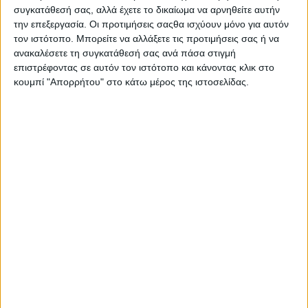
ξηρότητα που επιμένει. Αφήνει το δέρμα απαλό.
συγκατάθεσή σας, αλλά έχετε το δικαίωμα να αρνηθείτε αυτήν
την επεξεργασία. Οι προτιμήσεις σαςθα ισχύουν μόνο για αυτόν
τον ιστότοπο. Μπορείτε να αλλάξετε τις προτιμήσεις σας ή να
ανακαλέσετε τη συγκατάθεσή σας ανά πάσα στιγμή
επιστρέφοντας σε αυτόν τον ιστότοπο και κάνοντας κλικ στο
κουμπί "Απορρήτου" στο κάτω μέρος της ιστοσελίδας.
Σας προτείνουμε...
NX Beauty
Professional Matte