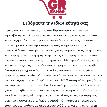
Κωδικός προϊόντος:
87125614
Κατηγορίες:
Κρέμες
Σώματος
,
Περιποίηση
Σεβόμαστε την ιδιωτικότητά σας
Σώματος
,
Προσωπική
Εμείς και οι συνεργάτες μας αποθηκεύουμε και/ή έχουμε
Φροντίδα
πρόσβαση σε πληροφορίες σε μια συσκευή, όπως τα cookies,
Share:
και επεξεργαζόμαστε προσωπικά δεδομένα, όπως μοναδικοί
αναγνωριστικοί και προσαρμοσμένες πληροφορίες που
αποστέλλονται από μια συσκευή για εξατομικευμένες διαφημίσεις
και περιεχόμενο, μέτρηση διαφήμισης και περιεχομένου, έρευνα
ακροατηρίου και ανάπτυξη υπηρεσιών.
Με την άδειά σας, εμείς
ΠΕΡΙΓΡΑΦΉ
ΕΠΙΠΛΈΟΝ ΠΛΗΡΟΦΟΡΊΕΣ
και οι συνεργάτες μας ενδέχεται να χρησιμοποιήσουμε ακριβή
δεδομένα γεωγραφικής τοποθεσίας και ταυτοποίησης μέσω
σάρωσης συσκευών. Μπορείτε να κάνετε κλικ για να συναινέσετε
Λοσιόν σώματος που ενυδατώνει άμεσα και σε βάθος την
στην επεξεργασία από εμάς και τους 1019 συνεργάτες μας όπως
πολύ ξηρή επιδερμίδα, μέσα σε πέντε ημέρες (κλινικά
περιγράφεται παραπάνω. Εναλλακτικά, μπορείτε να κάνετε κλικ
αποδεδειγμένο). Διατηρεί το δέρμα ενυδατωμένο και
για να αρνηθείτε να συναινέσετε ή να αποκτήσετε πρόσβαση σε
προστατευμένο για 3 εβδομάδες (αποτέλεσμα κλινικής
πιο λεπτομερείς πληροφορίες και να αλλάξετε τις προτιμήσεις
μελέτης, μετά από 4 εβδομάδες καθημερινής χρήσης).
σας πριν συναινέσετε.
Λάβετε υπόψη ότι κάποια επεξεργασία
Λοιπές δράσεις: Ανακουφίζει ακόμα και την πολύ έντονη
των προσωπικών σας δεδομένων ενδέχεται να μην απαιτεί τη