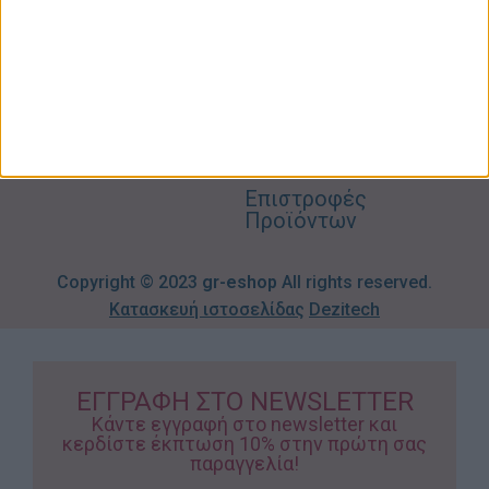
2310606082
Supermarket
Καλάθι
Όροι
Αγορών
Παιδικά –
Αποστολών
Βρεφικά
info@gr-
Πολιτική
Προσφορές
Απορρήτου
eshop.gr
Τρόποι
Πληρωμής
Επιστροφές
Προϊόντων
Copyright © 2023
gr-eshop
All rights reserved.
Κατασκευή ιστοσελίδας
Dezitech
ΕΓΓΡΑΦΗ ΣΤΟ NEWSLETTER
Κάντε εγγραφή στο newsletter και
κερδίστε έκπτωση 10% στην πρώτη σας
παραγγελία!