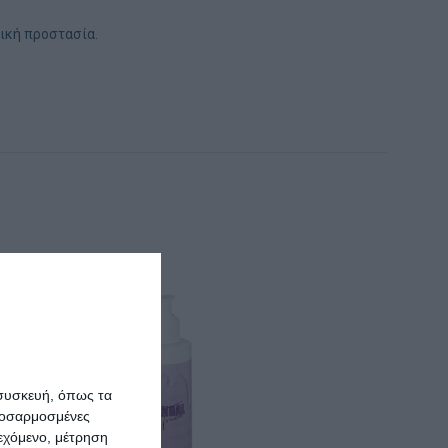
τική προστασία.
 συσκευή, όπως τα
προσαρμοσμένες
ιεχόμενο, μέτρηση