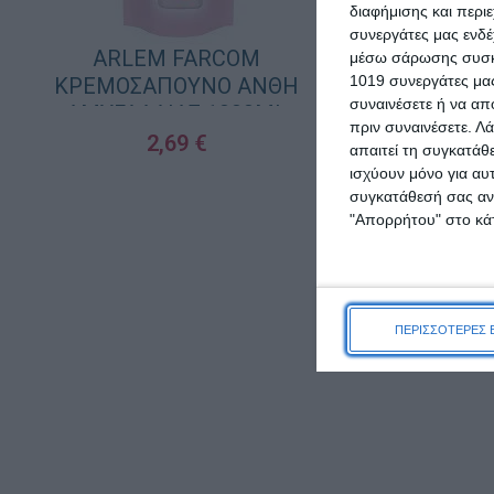
διαφήμισης και περι
συνεργάτες μας ενδέ
ARLEM FARCOM
μέσω σάρωσης συσκευ
1019 συνεργάτες μας
ΚΡΕΜΟΣΑΠΟΥΝΟ ΑΝΘΗ
συναινέσετε ή να απ
ΑΜΥΓΔΑΛΙΑΣ 1000ML
πριν συναινέσετε.
Λά
2,69
€
Farcom Mea 
απαιτεί τη συγκατάθ
ισχύουν μόνο για αυ
1
ΠΡΟΣΘΉΚΗ ΣΤΟ ΚΑΛΆΘΙ
συγκατάθεσή σας ανά
"Απορρήτου" στο κάτ
6
ΠΡΟΣΘΉΚΗ ΣΤΟ Κ
ΠΕΡΙΣΣΟΤΕΡΕΣ 