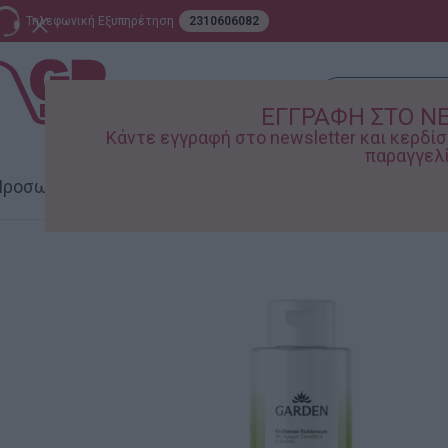
Τηλεφωνική Εξυπηρέτηση
2310606082
ΕΓΓΡΑΦΗ ΣΤΟ N
Κάντε εγγραφή στο newsletter και κερδ
παραγγελί
ροσωπική Φροντίδα
Σπίτι – Κήπος
Supermarket
Παιδικ