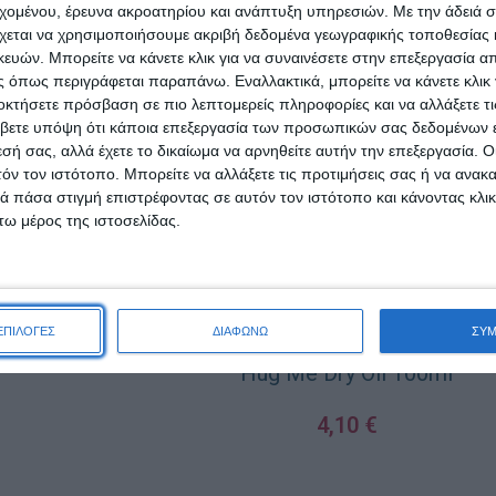
εχομένου, έρευνα ακροατηρίου και ανάπτυξη υπηρεσιών.
Με την άδειά σα
χεται να χρησιμοποιήσουμε ακριβή δεδομένα γεωγραφικής τοποθεσίας 
ών. Μπορείτε να κάνετε κλικ για να συναινέσετε στην επεξεργασία απ
 όπως περιγράφεται παραπάνω. Εναλλακτικά, μπορείτε να κάνετε κλικ γ
οκτήσετε πρόσβαση σε πιο λεπτομερείς πληροφορίες και να αλλάξετε τι
βετε υπόψη ότι κάποια επεξεργασία των προσωπικών σας δεδομένων ε
Natura Dry Oil
εσή σας, αλλά έχετε το δικαίωμα να αρνηθείτε αυτήν την επεξεργασία. 
τόν τον ιστότοπο. Μπορείτε να αλλάξετε τις προτιμήσεις σας ή να ανακα
60ml
 πάσα στιγμή επιστρέφοντας σε αυτόν τον ιστότοπο και κάνοντας κλι
ω μέρος της ιστοσελίδας.
,89
€
ΑΛΆΘΙ
ΕΠΙΛΟΓΕΣ
ΔΙΑΦΩΝΩ
ΣΥ
Hug Me Dry Oil 100ml
4,10
€
ΠΡΟΣΘΉΚΗ ΣΤΟ ΚΑΛΆΘΙ