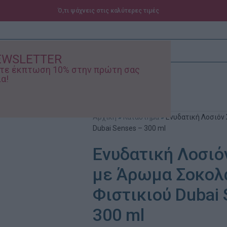
Ό,τι ψάχνεις στις καλύτερες τιμές
EWSLETTER
ίστε έκπτωση 10% στην πρώτη σας
α!
ά – Βρεφικά
Προσφορές
Αρχική
»
Κατάστημα
»
Ενυδατική Λοσιόν
Dubai Senses – 300 ml
Ενυδατική Λοσιό
με Άρωμα Σοκολ
Φιστικιού Dubai
300 ml