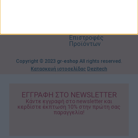
info@gr-
Πολιτική
Προσφορές
Απορρήτου
eshop.gr
Τρόποι
Πληρωμής
Επιστροφές
Προϊόντων
Copyright © 2023
gr-eshop
All rights reserved.
Κατασκευή ιστοσελίδας
Dezitech
ΕΓΓΡΑΦΗ ΣΤΟ NEWSLETTER
Κάντε εγγραφή στο newsletter και
κερδίστε έκπτωση 10% στην πρώτη σας
παραγγελία!