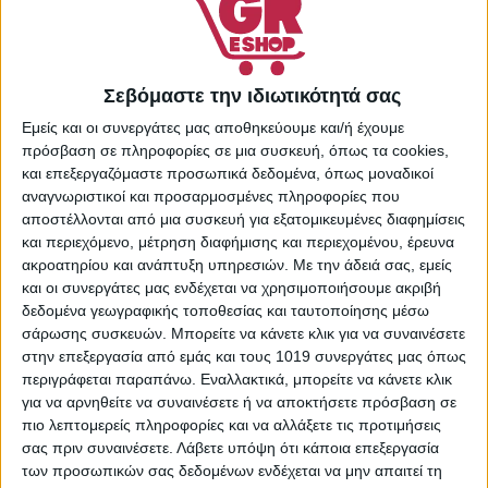
Χεριών
,
Περιποίηση
Σώματος
,
Προσωπική
Φροντίδα
Share:
Σεβόμαστε την ιδιωτικότητά σας
Εμείς και οι συνεργάτες μας αποθηκεύουμε και/ή έχουμε
πρόσβαση σε πληροφορίες σε μια συσκευή, όπως τα cookies,
και επεξεργαζόμαστε προσωπικά δεδομένα, όπως μοναδικοί
αναγνωριστικοί και προσαρμοσμένες πληροφορίες που
ΠΕΡΙΓΡΑΦΉ
αποστέλλονται από μια συσκευή για εξατομικευμένες διαφημίσεις
και περιεχόμενο, μέτρηση διαφήμισης και περιεχομένου, έρευνα
ακροατηρίου και ανάπτυξη υπηρεσιών.
Με την άδειά σας, εμείς
Η κρέμα χεριών Senses, της εταιρείας Septona, χάρη στην
και οι συνεργάτες μας ενδέχεται να χρησιμοποιήσουμε ακριβή
ενυδατική της δράση, καταπραΰνει και προστατεύει τα
δεδομένα γεωγραφικής τοποθεσίας και ταυτοποίησης μέσω
ξηρά, σκασμένα και ταλαιπωρημένα χέρια από οικιακές και
σάρωσης συσκευών. Μπορείτε να κάνετε κλικ για να συναινέσετε
επαγγελματικές δραστηριότητες ή το κρύο, προσφέροντας
στην επεξεργασία από εμάς και τους 1019 συνεργάτες μας όπως
απαλή αίσθηση και ενυδάτωση στα χέρια.
περιγράφεται παραπάνω. Εναλλακτικά, μπορείτε να κάνετε κλικ
για να αρνηθείτε να συναινέσετε ή να αποκτήσετε πρόσβαση σε
πιο λεπτομερείς πληροφορίες και να αλλάξετε τις προτιμήσεις
σας πριν συναινέσετε.
Λάβετε υπόψη ότι κάποια επεξεργασία
των προσωπικών σας δεδομένων ενδέχεται να μην απαιτεί τη