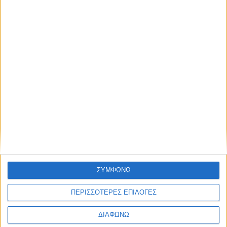
Darphin Stimulskin
Plus Multi-
Corrective Divine
Nivea Q10 Energy
Splash Mask Lotion
37,99
€
Fresh Look Eye
Bottle 125ml
Care 15ml
ΠΡΟΣΘΉΚΗ ΣΤΟ ΚΑΛΆΘΙ
7,73
€
ΣΥΜΦΩΝΩ
ΠΡΟΣΘΉΚΗ ΣΤΟ ΚΑΛΆΘΙ
ΠΕΡΙΣΣΟΤΕΡΕΣ ΕΠΙΛΟΓΕΣ
ΔΙΑΦΩΝΩ