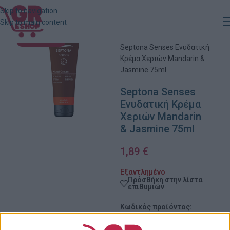
Skip to navigation
Skip to main content
Αρχική
»
Κατάστημα
»
ΕΞΑΝΤΛΗΜΈΝΟ
Septona Senses Ενυδατική
Κρέμα Χεριών Mandarin &
Jasmine 75ml
Septona Senses
Ενυδατική Κρέμα
Χεριών Mandarin
& Jasmine 75ml
1,89
€
Εξαντλημένο
Πρόσθήκη στην λίστα
επιθυμιών
Κωδικός προϊόντος:
40506372
Κατηγορίες:
Κρέμες