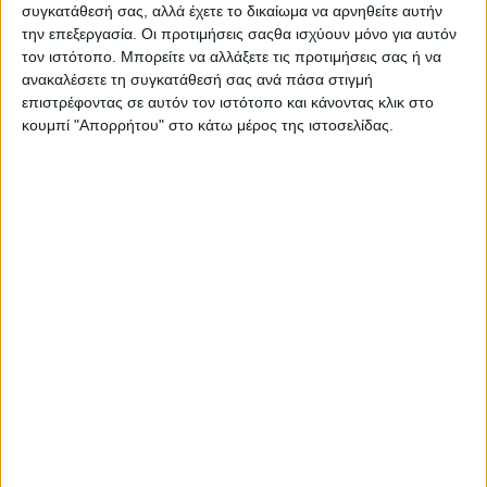
συγκατάθεσή σας, αλλά έχετε το δικαίωμα να αρνηθείτε αυτήν
την επεξεργασία. Οι προτιμήσεις σαςθα ισχύουν μόνο για αυτόν
τον ιστότοπο. Μπορείτε να αλλάξετε τις προτιμήσεις σας ή να
ανακαλέσετε τη συγκατάθεσή σας ανά πάσα στιγμή
επιστρέφοντας σε αυτόν τον ιστότοπο και κάνοντας κλικ στο
Σας προτείνουμε...
κουμπί "Απορρήτου" στο κάτω μέρος της ιστοσελίδας.
NX Beauty
Professional Botox
Collagen Hyaluronic
Shampoo 1000ml
10,90
€
ΠΡΟΣΘΉΚΗ ΣΤΟ ΚΑΛΆΘΙ