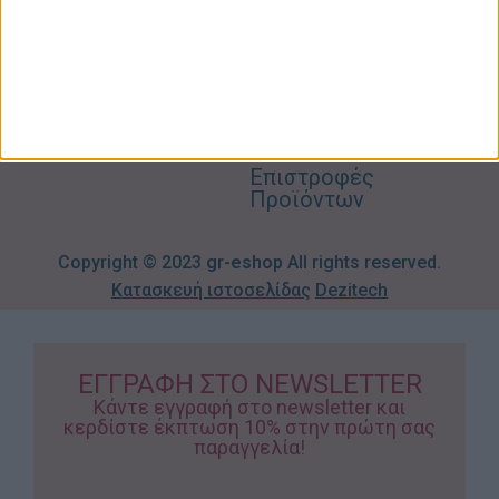
Αγορών
Παιδικά –
Αποστολών
Βρεφικά
info@gr-
Πολιτική
Προσφορές
Απορρήτου
eshop.gr
Τρόποι
Πληρωμής
Επιστροφές
Προϊόντων
Copyright © 2023
gr-eshop
All rights reserved.
Κατασκευή ιστοσελίδας
Dezitech
ΕΓΓΡΑΦΗ ΣΤΟ NEWSLETTER
Κάντε εγγραφή στο newsletter και
κερδίστε έκπτωση 10% στην πρώτη σας
παραγγελία!