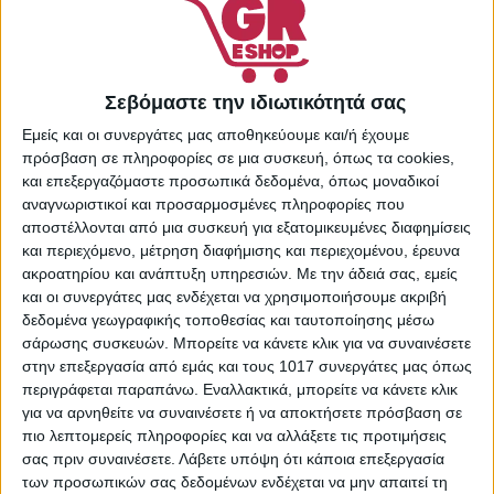
Κωδικός προϊόντος:
7534211
Κατηγορίες:
Λάδια
Προσώπου
,
Περιποίηση
Σεβόμαστε την ιδιωτικότητά σας
Προσώπου
,
Προσωπική
Εμείς και οι συνεργάτες μας αποθηκεύουμε και/ή έχουμε
Φροντίδα
πρόσβαση σε πληροφορίες σε μια συσκευή, όπως τα cookies,
Share:
και επεξεργαζόμαστε προσωπικά δεδομένα, όπως μοναδικοί
αναγνωριστικοί και προσαρμοσμένες πληροφορίες που
αποστέλλονται από μια συσκευή για εξατομικευμένες διαφημίσεις
και περιεχόμενο, μέτρηση διαφήμισης και περιεχομένου, έρευνα
ακροατηρίου και ανάπτυξη υπηρεσιών.
Με την άδειά σας, εμείς
ΠΕΡΙΓΡΑΦΉ
και οι συνεργάτες μας ενδέχεται να χρησιμοποιήσουμε ακριβή
δεδομένα γεωγραφικής τοποθεσίας και ταυτοποίησης μέσω
σάρωσης συσκευών. Μπορείτε να κάνετε κλικ για να συναινέσετε
Αρωματικό έλαιο πλούσιο σε εκχυλίσματα από άνθη
στην επεξεργασία από εμάς και τους 1017 συνεργάτες μας όπως
πορτοκαλιού, λεμονιού, μύρτιλου, καρότου, λεβάντας,
περιγράφεται παραπάνω. Εναλλακτικά, μπορείτε να κάνετε κλικ
χαμομηλιού και cranberry. Δίνει διαύγεια στο δέρμα
για να αρνηθείτε να συναινέσετε ή να αποκτήσετε πρόσβαση σε
προσφέροντας λάμψη και αποτρέπει το σχηματισμό καφέ
πιο λεπτομερείς πληροφορίες και να αλλάξετε τις προτιμήσεις
κηλίδων. Απορροφάται γρήγορα δημιουργώντας μια
σας πριν συναινέσετε.
Λάβετε υπόψη ότι κάποια επεξεργασία
αίσθηση φρεσκάδας στην επιδερμίδα.
των προσωπικών σας δεδομένων ενδέχεται να μην απαιτεί τη