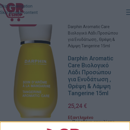
Skip to navigation
Skip to main content
Αρχική
»
Κατάστημα
»
ΕΞΑΝΤΛΗΜΈΝΟ
Darphin Aromatic Care
Βιολογικό Λάδι Προσώπου
για Ενυδάτωση , Θρέψη &
Λάμψη Tangerine 15ml
Darphin Aromatic
Care Βιολογικό
Λάδι Προσώπου
για Ενυδάτωση ,
Θρέψη & Λάμψη
Tangerine 15ml
25,24
€
Εξαντλημένο
Πρόσθήκη στην λίστα
επιθυμιών