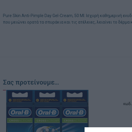
Pure Skin Anti-Pimple Day Gel-Cream, 50 Ml. Ισχυρή καθημερινή εν
που μειώνει ορατά τα σπυράκια και τις ατέλειες, λειαίνει το δέρ
Σας προτείνουμε...