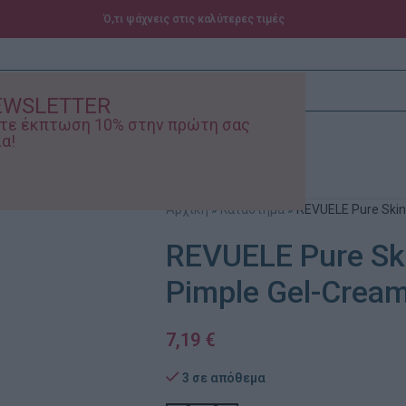
Ό,τι ψάχνεις στις καλύτερες τιμές
EWSLETTER
ίστε έκπτωση 10% στην πρώτη σας
α!
ά – Βρεφικά
Προσφορές
Αρχική
»
Κατάστημα
»
REVUELE Pure Skin
REVUELE Pure Ski
Pimple Gel-Cream
7,19
€
3 σε απόθεμα