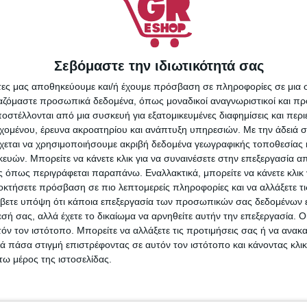
Σεβόμαστε την ιδιωτικότητά σας
άτες μας αποθηκεύουμε και/ή έχουμε πρόσβαση σε πληροφορίες σε μια
ργαζόμαστε προσωπικά δεδομένα, όπως μοναδικοί αναγνωριστικοί και 
στέλλονται από μια συσκευή για εξατομικευμένες διαφημίσεις και περ
εχομένου, έρευνα ακροατηρίου και ανάπτυξη υπηρεσιών.
Με την άδειά σα
χεται να χρησιμοποιήσουμε ακριβή δεδομένα γεωγραφικής τοποθεσίας 
ών. Μπορείτε να κάνετε κλικ για να συναινέσετε στην επεξεργασία απ
 όπως περιγράφεται παραπάνω. Εναλλακτικά, μπορείτε να κάνετε κλικ γ
οκτήσετε πρόσβαση σε πιο λεπτομερείς πληροφορίες και να αλλάξετε τι
ofessional Matte
NX Beauty Professional Matte
βετε υπόψη ότι κάποια επεξεργασία των προσωπικών σας δεδομένων ε
stay 117
Longstay 122
εσή σας, αλλά έχετε το δικαίωμα να αρνηθείτε αυτήν την επεξεργασία. 
τόν τον ιστότοπο. Μπορείτε να αλλάξετε τις προτιμήσεις σας ή να ανακα
 πάσα στιγμή επιστρέφοντας σε αυτόν τον ιστότοπο και κάνοντας κλι
,00
€
4,29
€
ω μέρος της ιστοσελίδας.
ΑΛΆΘΙ
ΠΡΟΣΘΉΚΗ ΣΤΟ ΚΑΛΆΘΙ