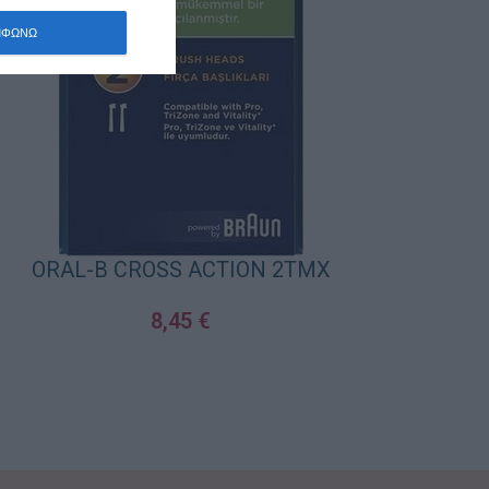
ΜΦΩΝΩ
ORAL-B CROSS ACTION 2TMX
8,45
€
ΠΡΟΣΘΉΚΗ ΣΤΟ ΚΑΛΆΘΙ