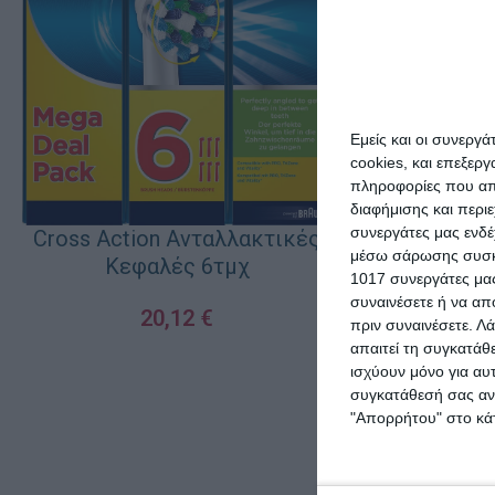
Εμείς και οι συνεργ
cookies, και επεξε
πληροφορίες που απο
διαφήμισης και περι
συνεργάτες μας ενδέ
Cross Action Ανταλλακτικές
μέσω σάρωσης συσκευ
Κεφαλές 6τμχ
1017 συνεργάτες μας
συναινέσετε ή να απ
20,12
€
NX Beauty Pr
πριν συναινέσετε.
Λά
Long
απαιτεί τη συγκατάθ
ΠΡΟΣΘΉΚΗ ΣΤΟ ΚΑΛΆΘΙ
ισχύουν μόνο για αυ
συγκατάθεσή σας ανά
4
"Απορρήτου" στο κάτ
ΠΡΟΣΘΉΚΗ ΣΤΟ Κ