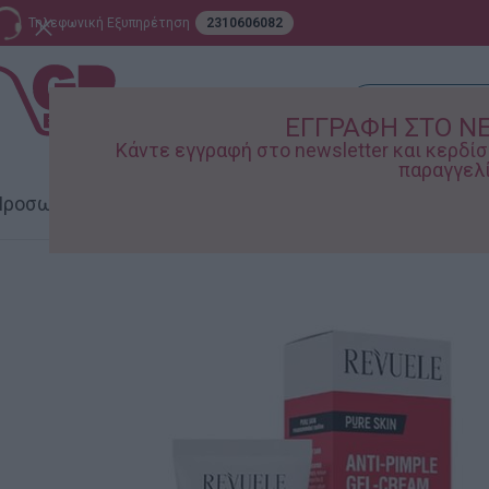
Τηλεφωνική Εξυπηρέτηση
2310606082
ΕΓΓΡΑΦΗ ΣΤΟ N
Κάντε εγγραφή στο newsletter και κερδ
παραγγελί
ροσωπική Φροντίδα
Σπίτι – Κήπος
Supermarket
Παιδικ