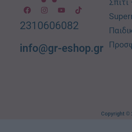
Σπίτι
Super
2310606082
Παιδι
Προσ
info@gr-eshop.gr
Copyright ©