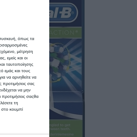
 συσκευή, όπως τα
προσαρμοσμένες
ιεχόμενο, μέτρηση
ς, εμείς και οι
Oral-B 
και ταυτοποίησης
CleanMaxi
ό εμάς και τους
Ανταλλακτι
ια να αρνηθείτε να
ς προτιμήσεις σας
Ηλεκτρική
2
νδέχεται να μην
EB
Οι προτιμήσεις σαςθα
ΠΡΟΣΘΉΚΗ ΣΤΟ 
λέσετε τη
κ στο κουμπί