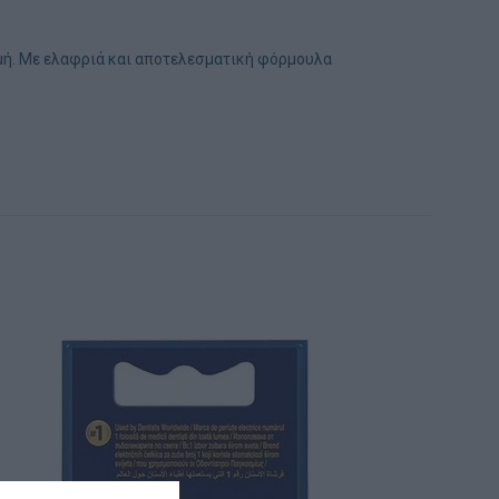
ακμή. Με ελαφριά και αποτελεσματική φόρμουλα