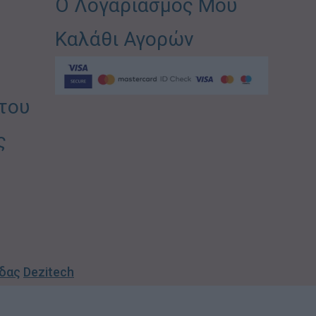
Ο Λογαριασμός Μου
Καλάθι Αγορών
του
ς
ίδας
Dezitech