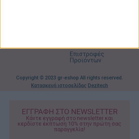
Όροι
Αγορών
Παιδικά –
Αποστολών
Βρεφικά
info@gr-
Πολιτική
Προσφορές
Απορρήτου
eshop.gr
Τρόποι
Πληρωμής
Επιστροφές
Προϊόντων
Copyright © 2023
gr-eshop
All rights reserved.
Κατασκευή ιστοσελίδας
Dezitech
ΕΓΓΡΑΦΗ ΣΤΟ NEWSLETTER
Κάντε εγγραφή στο newsletter και
κερδίστε έκπτωση 10% στην πρώτη σας
παραγγελία!