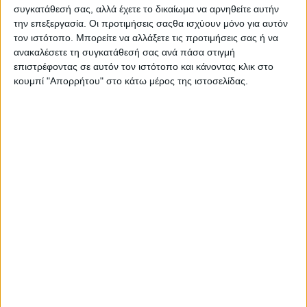
συγκατάθεσή σας, αλλά έχετε το δικαίωμα να αρνηθείτε αυτήν
Σας προτείνουμε...
την επεξεργασία. Οι προτιμήσεις σαςθα ισχύουν μόνο για αυτόν
τον ιστότοπο. Μπορείτε να αλλάξετε τις προτιμήσεις σας ή να
ανακαλέσετε τη συγκατάθεσή σας ανά πάσα στιγμή
επιστρέφοντας σε αυτόν τον ιστότοπο και κάνοντας κλικ στο
κουμπί "Απορρήτου" στο κάτω μέρος της ιστοσελίδας.
NX Beauty
Professional Matte
Pr
Longstay 102
4,00
€
ΠΡΟΣΘΉΚΗ ΣΤΟ ΚΑΛΆΘΙ
Π