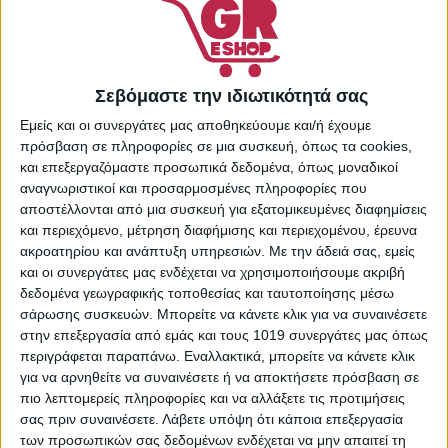
Προσώπου
,
Προσωπική
Φροντίδα
Share:
Σεβόμαστε την ιδιωτικότητά σας
Εμείς και οι συνεργάτες μας αποθηκεύουμε και/ή έχουμε
πρόσβαση σε πληροφορίες σε μια συσκευή, όπως τα cookies,
και επεξεργαζόμαστε προσωπικά δεδομένα, όπως μοναδικοί
ΠΕΡΙΓΡΑΦΉ
ΕΠΙΠΛΈΟΝ ΠΛΗΡΟΦΟΡΊΕΣ
αναγνωριστικοί και προσαρμοσμένες πληροφορίες που
αποστέλλονται από μια συσκευή για εξατομικευμένες διαφημίσεις
Η Αντιρυτιδική Κρέμα Νύχτας NIVEA Q10plus αυξάνει τα
και περιεχόμενο, μέτρηση διαφήμισης και περιεχομένου, έρευνα
επίπεδα Q10 και κρεατίνης της επιδερμίδας, καταπολεμά
ακροατηρίου και ανάπτυξη υπηρεσιών.
Με την άδειά σας, εμείς
αποτελεσματικά τις ρυτίδες εκ των έσω, μειώνει την
και οι συνεργάτες μας ενδέχεται να χρησιμοποιήσουμε ακριβή
εμφάνισή τους και βοηθάει στην πρόληψη νέων. Η
δεδομένα γεωγραφικής τοποθεσίας και ταυτοποίησης μέσω
περιποιητική σύνθεση αναζωογονεί την επιδερμίδα κατά
σάρωσης συσκευών. Μπορείτε να κάνετε κλικ για να συναινέσετε
τη διάρκεια της νύχτας, όταν αυτή απορροφά περισσότερο
στην επεξεργασία από εμάς και τους 1019 συνεργάτες μας όπως
περιγράφεται παραπάνω. Εναλλακτικά, μπορείτε να κάνετε κλικ
τα ενυδατικά συστατικά.
για να αρνηθείτε να συναινέσετε ή να αποκτήσετε πρόσβαση σε
πιο λεπτομερείς πληροφορίες και να αλλάξετε τις προτιμήσεις
σας πριν συναινέσετε.
Λάβετε υπόψη ότι κάποια επεξεργασία
των προσωπικών σας δεδομένων ενδέχεται να μην απαιτεί τη