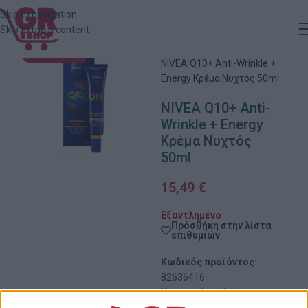
Skip to navigation
Skip to main content
Αρχική
»
Κατάστημα
»
ΕΞΑΝΤΛΗΜΈΝΟ
NIVEA Q10+ Anti-Wrinkle +
Energy Κρέμα Νυχτός 50ml
NIVEA Q10+ Anti-
Wrinkle + Energy
Κρέμα Νυχτός
50ml
15,49
€
Εξαντλημένο
Πρόσθήκη στην λίστα
επιθυμιών
Κωδικός προϊόντος:
82636416
Κατηγορίες:
Κρέμες
Προσώπου
,
Περιποίηση