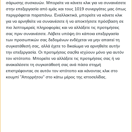
σάρωσης συσκευών. Μπορείτε να κάνετε κλικ για να συναινέσετε
στην επεξεργασία από εμάς και τους 1019 συνεργάτες μας όπως
Η Κρέμα Νύχτας Nivea Cellular Anti-Age επιταχύνει την
περιγράφεται παραπάνω. Εναλλακτικά, μπορείτε να κάνετε κλικ
ανάπλαση της επιδερμίδας, ένας δείκτης κυτταρικής
για να αρνηθείτε να συναινέσετε ή να αποκτήσετε πρόσβαση σε
ζωτικότητας και νεανικής επιδερμίδας, με τακτική χρήση.
πιο λεπτομερείς πληροφορίες και να αλλάξετε τις προτιμήσεις
σας πριν συναινέσετε.
Λάβετε υπόψη ότι κάποια επεξεργασία
Οφέλη
των προσωπικών σας δεδομένων ενδέχεται να μην απαιτεί τη
H θρεπτική σύνθεση ενισχύει την αναζωογόνηση της
συγκατάθεσή σας, αλλά έχετε το δικαίωμα να αρνηθείτε αυτήν
επιδερμίδας κατά τη διάρκεια της νύχτας.
την επεξεργασία. Οι προτιμήσεις σαςθα ισχύουν μόνο για αυτόν
Η πλούσια υφή διαλύεται απαλά στην επιδερμίδα και
τον ιστότοπο. Μπορείτε να αλλάξετε τις προτιμήσεις σας ή να
απορροφάται γρήγορα.
ανακαλέσετε τη συγκατάθεσή σας ανά πάσα στιγμή
Η πρωτοποριακή σύνθεση διαθέτει ένα συνδυασμό
επιστρέφοντας σε αυτόν τον ιστότοπο και κάνοντας κλικ στο
κυτταρικά ενεργών συστατικών, συμβατών με την
κουμπί "Απορρήτου" στο κάτω μέρος της ιστοσελίδας.
επιδερμίδα.
Δραστικά Συστατικά
Υαλουρονικό οξύ: για την αύξηση της ικανότητας
πρόσδεσης νερού στην επιδερμίδα.
Εκχύλισμα μανόλιας: για την αύξηση της ανθεκτικότητας
των κυττάρων στο οξειδωτικό στρες.
Κρεατίνη: μπορεί να βελτιώσει το ενεργειακό σύστημα των
κυττάρων.