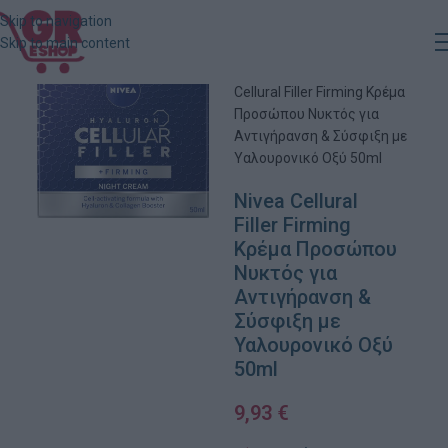
Skip to navigation
Skip to main content
Αρχική
»
Κατάστημα
»
Nivea
Cellural Filler Firming Κρέμα
Προσώπου Νυκτός για
Αντιγήρανση & Σύσφιξη με
Υαλουρονικό Οξύ 50ml
Nivea Cellural
Filler Firming
Κρέμα Προσώπου
Νυκτός για
Αντιγήρανση &
Σύσφιξη με
Υαλουρονικό Οξύ
50ml
9,93
€