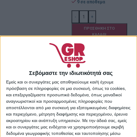
9 σε απόθεμα
-
+
ΠΡΟΣΘΉΚΗ ΣΤΟ
ΚΑΛΆΘΙ
Πρόσθήκη στην λίστα
επιθυμιών
Κωδικός προϊόντος:
23781401
Κατηγορίες:
Κρέμες
Σεβόμαστε την ιδιωτικότητά σας
Προσώπου
,
Περιποίηση
Εμείς και οι συνεργάτες μας αποθηκεύουμε και/ή έχουμε
Προσώπου
,
Προσωπική
πρόσβαση σε πληροφορίες σε μια συσκευή, όπως τα cookies,
Φροντίδα
και επεξεργαζόμαστε προσωπικά δεδομένα, όπως μοναδικοί
Share:
αναγνωριστικοί και προσαρμοσμένες πληροφορίες που
αποστέλλονται από μια συσκευή για εξατομικευμένες διαφημίσεις
και περιεχόμενο, μέτρηση διαφήμισης και περιεχομένου, έρευνα
ακροατηρίου και ανάπτυξη υπηρεσιών.
Με την άδειά σας, εμείς
και οι συνεργάτες μας ενδέχεται να χρησιμοποιήσουμε ακριβή
ΠΕΡΙΓΡΑΦΉ
δεδομένα γεωγραφικής τοποθεσίας και ταυτοποίησης μέσω