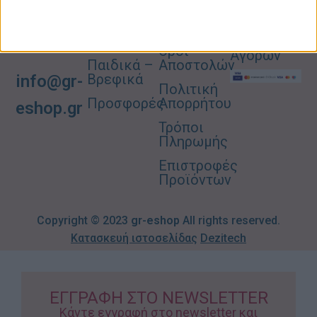
Σπίτι –
Επικοινωνία
Λογαριασμός
Κήπος
Μου
Blog
2310606082
Supermarket
Καλάθι
Όροι
Αγορών
Παιδικά –
Αποστολών
Βρεφικά
info@gr-
Πολιτική
Προσφορές
Απορρήτου
eshop.gr
Τρόποι
Πληρωμής
Επιστροφές
Προϊόντων
Copyright © 2023
gr-eshop
All rights reserved.
Κατασκευή ιστοσελίδας
Dezitech
ΕΓΓΡΑΦΗ ΣΤΟ NEWSLETTER
Κάντε εγγραφή στο newsletter και