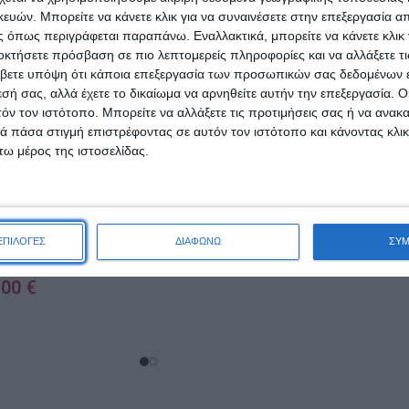
ών. Μπορείτε να κάνετε κλικ για να συναινέσετε στην επεξεργασία απ
 όπως περιγράφεται παραπάνω. Εναλλακτικά, μπορείτε να κάνετε κλικ γ
οκτήσετε πρόσβαση σε πιο λεπτομερείς πληροφορίες και να αλλάξετε τι
βετε υπόψη ότι κάποια επεξεργασία των προσωπικών σας δεδομένων ε
εσή σας, αλλά έχετε το δικαίωμα να αρνηθείτε αυτήν την επεξεργασία. 
τόν τον ιστότοπο. Μπορείτε να αλλάξετε τις προτιμήσεις σας ή να ανακα
 πάσα στιγμή επιστρέφοντας σε αυτόν τον ιστότοπο και κάνοντας κλι
ω μέρος της ιστοσελίδας.
NX Beauty Professional Lip
Pencil 208 Rosewood
rofessional Lip
 Modern Mauve
ΕΠΙΛΟΓΕΣ
ΔΙΑΦΩΝΩ
ΣΥ
2,00
€
,00
€
ΠΡΟΣΘΉΚΗ ΣΤΟ ΚΑΛΆΘΙ
ΑΛΆΘΙ