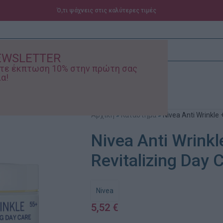
Ό,τι ψάχνεις στις καλύτερες τιμές
EWSLETTER
ίστε έκπτωση 10% στην πρώτη σας
α!
ά – Βρεφικά
Προσφορές
Αρχική
»
Κατάστημα
»
Nivea Anti Wrinkle 
Nivea Anti Wrinkl
Revitalizing Day 
Nivea
5,52
€