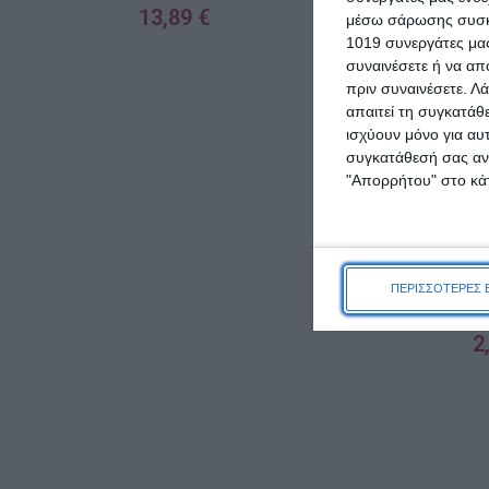
13,89
€
μέσω σάρωσης συσκευ
1019 συνεργάτες μας
ΠΡΟΣΘΉΚΗ ΣΤΟ ΚΑΛΆΘΙ
συναινέσετε ή να απ
πριν συναινέσετε.
Λά
απαιτεί τη συγκατάθ
ισχύουν μόνο για αυ
συγκατάθεσή σας ανά
"Απορρήτου" στο κάτ
NX Beauty P
Pencil 206
ΠΕΡΙΣΣΟΤΕΡΕΣ 
2
ΠΡΟΣΘΉΚΗ ΣΤΟ Κ