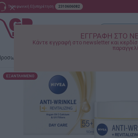
Τηλεφωνική Εξυπηρέτηση
2310606082
ΕΓΓΡΑΦΗ ΣΤΟ N
Κάντε εγγραφή στο newsletter και κερδ
παραγγελί
ροσωπική Φροντίδα
Σπίτι – Κήπος
Supermarket
Παιδικ
ΕΞΑΝΤΛΗΜΈΝΟ