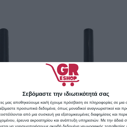
Σεβόμαστε την ιδιωτικότητά σας
άτες μας αποθηκεύουμε και/ή έχουμε πρόσβαση σε πληροφορίες σε μια
ργαζόμαστε προσωπικά δεδομένα, όπως μοναδικοί αναγνωριστικοί και 
στέλλονται από μια συσκευή για εξατομικευμένες διαφημίσεις και περ
εχομένου, έρευνα ακροατηρίου και ανάπτυξη υπηρεσιών.
Με την άδειά σα
χεται να χρησιμοποιήσουμε ακριβή δεδομένα γεωγραφικής τοποθεσίας 