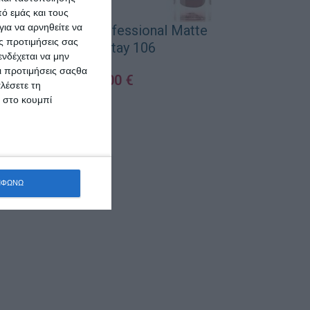
ό εμάς και τους
ια να αρνηθείτε να
NX Beauty Professional Matte
ς προτιμήσεις σας
Longstay 106
NX Beauty Pr
νδέχεται να μην
Οι προτιμήσεις σαςθα
Long
4,00
€
λέσετε τη
κ στο κουμπί
ΠΡΟΣΘΉΚΗ ΣΤΟ ΚΑΛΆΘΙ
ΠΡΟΣΘΉΚΗ ΣΤΟ 
ΜΦΩΝΩ