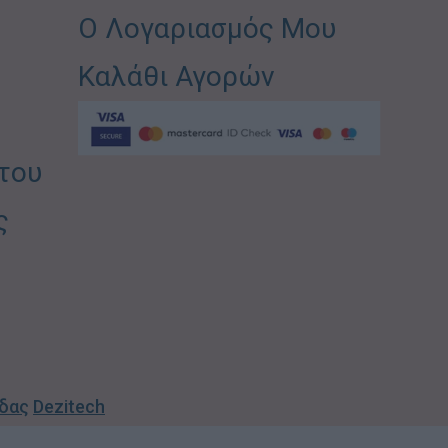
Ο Λογαριασμός Μου
Καλάθι Αγορών
του
ς
ίδας
Dezitech