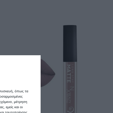
 συσκευή, όπως τα
προσαρμοσμένες
ιεχόμενο, μέτρηση
ς, εμείς και οι
και ταυτοποίησης