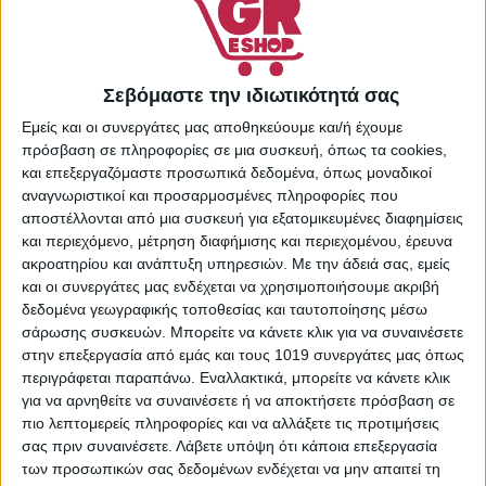
Φροντίδα
Share:
Σεβόμαστε την ιδιωτικότητά σας
Εμείς και οι συνεργάτες μας αποθηκεύουμε και/ή έχουμε
πρόσβαση σε πληροφορίες σε μια συσκευή, όπως τα cookies,
ΠΕΡΙΓΡΑΦΉ
ΕΠΙΠΛΈΟΝ ΠΛΗΡΟΦΟΡΊΕΣ
και επεξεργαζόμαστε προσωπικά δεδομένα, όπως μοναδικοί
αναγνωριστικοί και προσαρμοσμένες πληροφορίες που
Μάσκα προσώπου με εκχύλισμα ροδιού και υαλουρονικό
αποστέλλονται από μια συσκευή για εξατομικευμένες διαφημίσεις
οξύ, ιδανική για ξηρά ή αφυδατωμένα δέρματα.
και περιεχόμενο, μέτρηση διαφήμισης και περιεχομένου, έρευνα
ακροατηρίου και ανάπτυξη υπηρεσιών.
Με την άδειά σας, εμείς
Οι χρήστες που την έχουν αγοράσει την ξεχωρίζουν
και οι συνεργάτες μας ενδέχεται να χρησιμοποιήσουμε ακριβή
δεδομένα γεωγραφικής τοποθεσίας και ταυτοποίησης μέσω
κυρίως γιατί καθαρίζει σε βάθος και έχει εύκολη
σάρωσης συσκευών. Μπορείτε να κάνετε κλικ για να συναινέσετε
εφαρμογή.
στην επεξεργασία από εμάς και τους 1019 συνεργάτες μας όπως
περιγράφεται παραπάνω. Εναλλακτικά, μπορείτε να κάνετε κλικ
για να αρνηθείτε να συναινέσετε ή να αποκτήσετε πρόσβαση σε
πιο λεπτομερείς πληροφορίες και να αλλάξετε τις προτιμήσεις
σας πριν συναινέσετε.
Λάβετε υπόψη ότι κάποια επεξεργασία
Σας προτείνουμε...
των προσωπικών σας δεδομένων ενδέχεται να μην απαιτεί τη