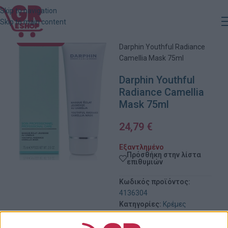
Skip to navigation
Skip to main content
Αρχική
»
Κατάστημα
»
ΕΞΑΝΤΛΗΜΈΝΟ
Darphin Youthful Radiance
Camellia Mask 75ml
Darphin Youthful
Radiance Camellia
Mask 75ml
24,79
€
Εξαντλημένο
Πρόσθήκη στην λίστα
επιθυμιών
Κωδικός προϊόντος:
4136304
Κατηγορίες:
Κρέμες
Προσώπου
,
Περιποίηση
Προσώπου
,
Προσωπική