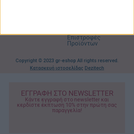
Βρεφικά
info@gr-
Πολιτική
Προσφορές
Απορρήτου
eshop.gr
Τρόποι
Πληρωμής
Επιστροφές
Προϊόντων
Copyright © 2023
gr-eshop
All rights reserved.
Κατασκευή ιστοσελίδας
Dezitech
ΕΓΓΡΑΦΗ ΣΤΟ NEWSLETTER
Κάντε εγγραφή στο newsletter και
κερδίστε έκπτωση 10% στην πρώτη σας
παραγγελία!