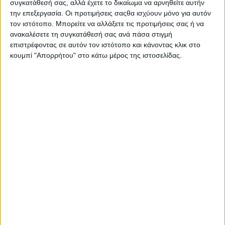
συγκατάθεσή σας, αλλά έχετε το δικαίωμα να αρνηθείτε αυτήν
την επεξεργασία. Οι προτιμήσεις σαςθα ισχύουν μόνο για αυτόν
τον ιστότοπο. Μπορείτε να αλλάξετε τις προτιμήσεις σας ή να
ανακαλέσετε τη συγκατάθεσή σας ανά πάσα στιγμή
επιστρέφοντας σε αυτόν τον ιστότοπο και κάνοντας κλικ στο
κουμπί "Απορρήτου" στο κάτω μέρος της ιστοσελίδας.
Cross Action
Ανταλλακτικές
Pr
Κεφαλές 6τμχ
20,12
€
ΠΡΟΣΘΉΚΗ ΣΤΟ ΚΑΛΆΘΙ
Π