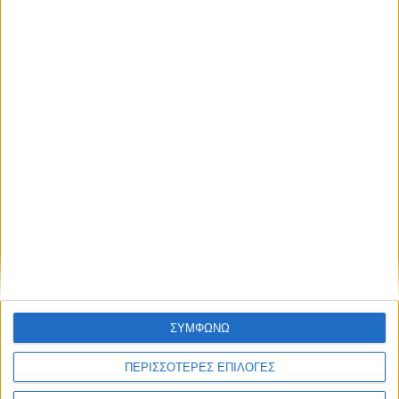
Nivea Q10 Energy
Fresh Look Eye
Care 15ml
ΣΥΜΦΩΝΩ
7,73
€
ΠΡΟΣΘΉΚΗ ΣΤΟ ΚΑΛΆΘΙ
ΠΕΡΙΣΣΟΤΕΡΕΣ ΕΠΙΛΟΓΕΣ