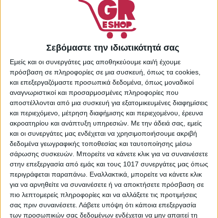
Πρόσθήκη στην λίστα
επιθυμιών
Κωδικός προϊόντος:
8294567
Σεβόμαστε την ιδιωτικότητά σας
Κατηγορίες:
Κρέμες
Εμείς και οι συνεργάτες μας αποθηκεύουμε και/ή έχουμε
Προσώπου
,
Περιποίηση
πρόσβαση σε πληροφορίες σε μια συσκευή, όπως τα cookies,
Προσώπου
,
Προσωπική
και επεξεργαζόμαστε προσωπικά δεδομένα, όπως μοναδικοί
Φροντίδα
αναγνωριστικοί και προσαρμοσμένες πληροφορίες που
Share:
αποστέλλονται από μια συσκευή για εξατομικευμένες διαφημίσεις
και περιεχόμενο, μέτρηση διαφήμισης και περιεχομένου, έρευνα
ακροατηρίου και ανάπτυξη υπηρεσιών.
Με την άδειά σας, εμείς
και οι συνεργάτες μας ενδέχεται να χρησιμοποιήσουμε ακριβή
δεδομένα γεωγραφικής τοποθεσίας και ταυτοποίησης μέσω
ΠΕΡΙΓΡΑΦΉ
ΕΠΙΠΛΈΟΝ ΠΛΗΡΟΦΟΡΊΕΣ
σάρωσης συσκευών. Μπορείτε να κάνετε κλικ για να συναινέσετε
στην επεξεργασία από εμάς και τους 1017 συνεργάτες μας όπως
Η κρέμα προσώπου L’Oréal Paris Age Specialist 45+ δίνει
περιγράφεται παραπάνω. Εναλλακτικά, μπορείτε να κάνετε κλικ
στο πρόσωπό σας κάθε μέρα ακριβώς τη φροντίδα που του
για να αρνηθείτε να συναινέσετε ή να αποκτήσετε πρόσβαση σε
αξίζει.
πιο λεπτομερείς πληροφορίες και να αλλάξετε τις προτιμήσεις
σας πριν συναινέσετε.
Λάβετε υπόψη ότι κάποια επεξεργασία
των προσωπικών σας δεδομένων ενδέχεται να μην απαιτεί τη