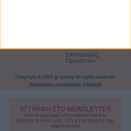
2310606082
Supermarket
Καλάθι
Όροι
Αγορών
Παιδικά –
Αποστολών
Βρεφικά
info@gr-
Πολιτική
Προσφορές
Απορρήτου
eshop.gr
Τρόποι
Πληρωμής
Επιστροφές
Προϊόντων
Copyright © 2023
gr-eshop
All rights reserved.
Κατασκευή ιστοσελίδας
Dezitech
ΕΓΓΡΑΦΗ ΣΤΟ NEWSLETTER
Κάντε εγγραφή στο newsletter και
κερδίστε έκπτωση 10% στην πρώτη σας
παραγγελία!