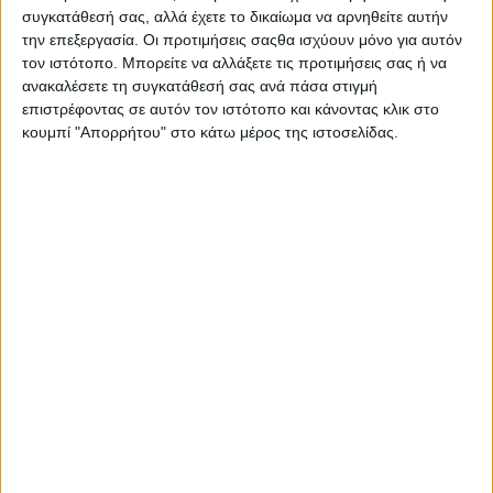
συγκατάθεσή σας, αλλά έχετε το δικαίωμα να αρνηθείτε αυτήν
την επεξεργασία. Οι προτιμήσεις σαςθα ισχύουν μόνο για αυτόν
τον ιστότοπο. Μπορείτε να αλλάξετε τις προτιμήσεις σας ή να
Σας προτείνουμε...
ανακαλέσετε τη συγκατάθεσή σας ανά πάσα στιγμή
επιστρέφοντας σε αυτόν τον ιστότοπο και κάνοντας κλικ στο
κουμπί "Απορρήτου" στο κάτω μέρος της ιστοσελίδας.
Pr
Nivea Spot Control
Co
SPF50 40ml
S
Π
13,89
€
ΠΡΟΣΘΉΚΗ ΣΤΟ ΚΑΛΆΘΙ