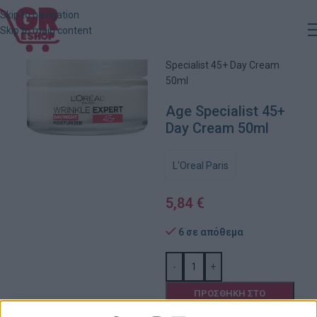
Skip to navigation
Skip to main content
Αρχική
»
Κατάστημα
»
Age
Specialist 45+ Day Cream
50ml
Age Specialist 45+
Day Cream 50ml
L'Oreal Paris
5,84
€
6 σε απόθεμα
-
+
ΠΡΟΣΘΉΚΗ ΣΤΟ
ΚΑΛΆΘΙ