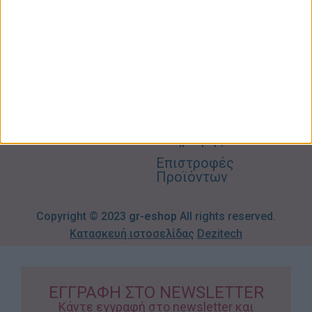
Σπίτι –
Επικοινωνία
Λογαριασμός
Κήπος
Μου
Blog
2310606082
Supermarket
Καλάθι
Όροι
Αγορών
Παιδικά –
Αποστολών
Βρεφικά
info@gr-
Πολιτική
Προσφορές
Απορρήτου
eshop.gr
Τρόποι
Πληρωμής
Επιστροφές
Προϊόντων
Copyright © 2023
gr-eshop
All rights reserved.
Κατασκευή ιστοσελίδας
Dezitech
ΕΓΓΡΑΦΗ ΣΤΟ NEWSLETTER
Κάντε εγγραφή στο newsletter και