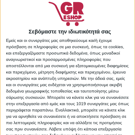
Κωδικός προϊόντος:
51561259
Κατηγορίες:
Κρέμες
Ματιών
,
Περιποίηση
Σεβόμαστε την ιδιωτικότητά σας
Προσώπου
,
Προσωπική
Εμείς και οι συνεργάτες μας αποθηκεύουμε και/ή έχουμε
Φροντίδα
Share:
πρόσβαση σε πληροφορίες σε μια συσκευή, όπως τα cookies,
και επεξεργαζόμαστε προσωπικά δεδομένα, όπως μοναδικοί
αναγνωριστικοί και προσαρμοσμένες πληροφορίες που
αποστέλλονται από μια συσκευή για εξατομικευμένες διαφημίσεις
και περιεχόμενο, μέτρηση διαφήμισης και περιεχομένου, έρευνα
ΠΕΡΙΓΡΑΦΉ
ΕΠΙΠΛΈΟΝ ΠΛΗΡΟΦΟΡΊΕΣ
ακροατηρίου και ανάπτυξη υπηρεσιών.
Με την άδειά σας, εμείς
και οι συνεργάτες μας ενδέχεται να χρησιμοποιήσουμε ακριβή
δεδομένα γεωγραφικής τοποθεσίας και ταυτοποίησης μέσω
Κρέμα Age Perfect Cell Renew Midnight της εταιρείας
σάρωσης συσκευών. Μπορείτε να κάνετε κλικ για να συναινέσετε
L’Oreal Paris για το περίγραμμα των ματιών. Θρέφει κι
στην επεξεργασία από εμάς και τους 1019 συνεργάτες μας όπως
αναπλάθει την επιδερμίδα.
περιγράφεται παραπάνω. Εναλλακτικά, μπορείτε να κάνετε κλικ
για να αρνηθείτε να συναινέσετε ή να αποκτήσετε πρόσβαση σε
• Οφέλη: Ανάπλαση
πιο λεπτομερείς πληροφορίες και να αλλάξετε τις προτιμήσεις
• Υφή: Κρέμα
σας πριν συναινέσετε.
Λάβετε υπόψη ότι κάποια επεξεργασία
• Όγκος: 15 ml