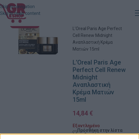
Skip to navigation
Skip to main content
Αρχική
»
Κατάστημα
»
ΕΞΑΝΤΛΗΜΈΝΟ
L’Oreal Paris Age Perfect
Cell Renew Midnight
Αναπλαστική Κρέμα
Ματιών 15ml
L’Oreal Paris Age
Perfect Cell Renew
Midnight
Αναπλαστική
Κρέμα Ματιών
15ml
14,84
€
Εξαντλημένο
Πρόσθήκη στην λίστα
επιθυμιών