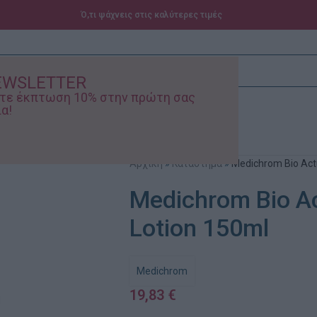
Ό,τι ψάχνεις στις καλύτερες τιμές
EWSLETTER
ίστε έκπτωση 10% στην πρώτη σας
α!
ά – Βρεφικά
Προσφορές
Αρχική
»
Κατάστημα
»
Medichrom Bio Actu
Medichrom Bio Ac
Lotion 150ml
Medichrom
19,83
€