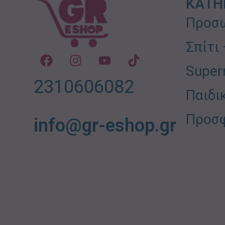
ΚΑΤΗ
Προσω
Σπίτι
Super
2310606082
Παιδι
Προσ
info@gr-eshop.gr