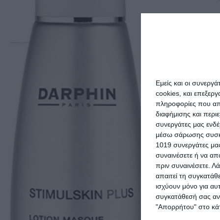
Εμείς και οι συνεργ
cookies, και επεξε
πληροφορίες που απο
διαφήμισης και περι
συνεργάτες μας ενδέ
μέσω σάρωσης συσκευ
1019 συνεργάτες μας
συναινέσετε ή να απ
πριν συναινέσετε.
Λά
απαιτεί τη συγκατάθ
ισχύουν μόνο για αυ
NX Beauty P
συγκατάθεσή σας ανά
Pencil 20
"Απορρήτου" στο κάτ