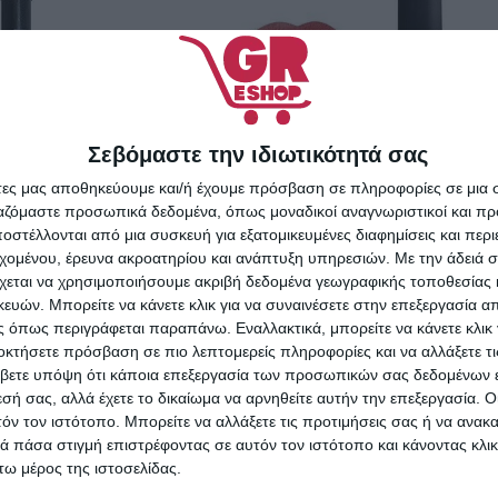
Σεβόμαστε την ιδιωτικότητά σας
άτες μας αποθηκεύουμε και/ή έχουμε πρόσβαση σε πληροφορίες σε μια
ργαζόμαστε προσωπικά δεδομένα, όπως μοναδικοί αναγνωριστικοί και 
στέλλονται από μια συσκευή για εξατομικευμένες διαφημίσεις και περ
εχομένου, έρευνα ακροατηρίου και ανάπτυξη υπηρεσιών.
Με την άδειά σα
χεται να χρησιμοποιήσουμε ακριβή δεδομένα γεωγραφικής τοποθεσίας 
ών. Μπορείτε να κάνετε κλικ για να συναινέσετε στην επεξεργασία απ
NX Beauty Professional Matte
 όπως περιγράφεται παραπάνω. Εναλλακτικά, μπορείτε να κάνετε κλικ γ
Longstay 116
οκτήσετε πρόσβαση σε πιο λεπτομερείς πληροφορίες και να αλλάξετε τι
βετε υπόψη ότι κάποια επεξεργασία των προσωπικών σας δεδομένων ε
4,00
€
εσή σας, αλλά έχετε το δικαίωμα να αρνηθείτε αυτήν την επεξεργασία. 
τόν τον ιστότοπο. Μπορείτε να αλλάξετε τις προτιμήσεις σας ή να ανακα
ΠΡΟΣΘΉΚΗ ΣΤΟ ΚΑΛΆΘΙ
rofessional Lip
 πάσα στιγμή επιστρέφοντας σε αυτόν τον ιστότοπο και κάνοντας κλι
3 Iris Mauve
ω μέρος της ιστοσελίδας.