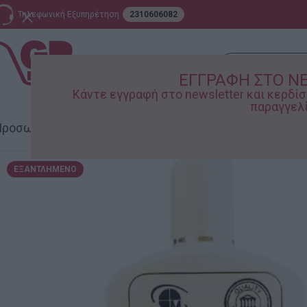
Τηλεφωνική Εξυπηρέτηση
2310606082
ΕΓΓΡΑΦΗ ΣΤΟ N
Κάντε εγγραφή στο newsletter και κερδ
παραγγελί
ροσωπική Φροντίδα
Σπίτι – Κήπος
Supermarket
Παιδικ
ΕΞΑΝΤΛΗΜΈΝΟ