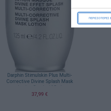
2
ΠΡΟΣΘΉΚΗ ΣΤΟ Κ
ΠΕΡΙΣΣΟΤΕΡΕΣ 
Darphin Stimulskin Plus Multi-
Corrective Divine Splash Mask
Lotion Bottle 125ml
37,99
€
ΠΡΟΣΘΉΚΗ ΣΤΟ ΚΑΛΆΘΙ