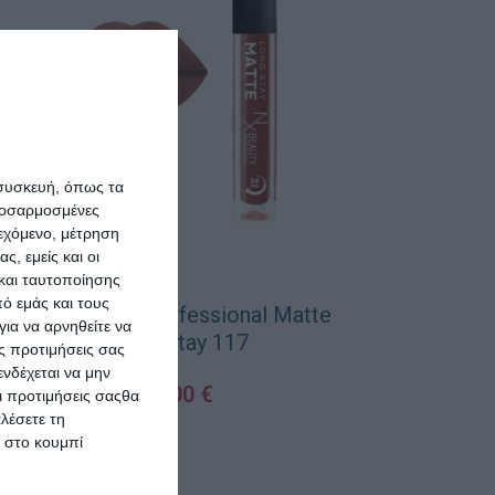
 συσκευή, όπως τα
προσαρμοσμένες
ιεχόμενο, μέτρηση
ς, εμείς και οι
και ταυτοποίησης
ό εμάς και τους
NX Beauty Professional Matte
NX Beauty Pr
ια να αρνηθείτε να
Longstay 117
Long
ς προτιμήσεις σας
νδέχεται να μην
4,00
€
Οι προτιμήσεις σαςθα
λέσετε τη
ΠΡΟΣΘΉΚΗ ΣΤΟ ΚΑΛΆΘΙ
ΠΡΟΣΘΉΚΗ ΣΤΟ 
κ στο κουμπί