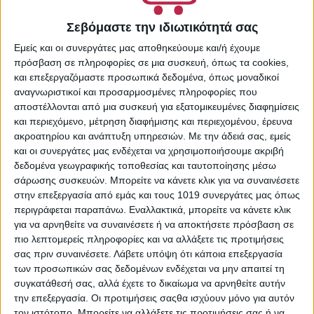
Σεβόμαστε την ιδιωτικότητά σας
Εμείς και οι συνεργάτες μας αποθηκεύουμε και/ή έχουμε
πρόσβαση σε πληροφορίες σε μια συσκευή, όπως τα cookies,
ΠΕΡΙΓΡΑΦΉ
και επεξεργαζόμαστε προσωπικά δεδομένα, όπως μοναδικοί
αναγνωριστικοί και προσαρμοσμένες πληροφορίες που
αποστέλλονται από μια συσκευή για εξατομικευμένες διαφημίσεις
Παλέτα σκιών σε στερεή μορφή της Vollare Cosmetics.
και περιεχόμενο, μέτρηση διαφήμισης και περιεχομένου, έρευνα
Διαθέτει απαλές αλλά και έντονες αποχρώσεις για
ακροατηρίου και ανάπτυξη υπηρεσιών.
Με την άδειά σας, εμείς
πολλούς και διαφορετικούς συνδυασμούς, με ομοιόμορφη
και οι συνεργάτες μας ενδέχεται να χρησιμοποιήσουμε ακριβή
εφαρμογή και σταθερότητα.
δεδομένα γεωγραφικής τοποθεσίας και ταυτοποίησης μέσω
σάρωσης συσκευών. Μπορείτε να κάνετε κλικ για να συναινέσετε
Tips Εφαρμογής:
στην επεξεργασία από εμάς και τους 1019 συνεργάτες μας όπως
• Για μέγιστη απόδοση του χρώματος χρησιμοποιήστε
περιγράφεται παραπάνω. Εναλλακτικά, μπορείτε να κάνετε κλικ
πινέλο από φυσικές τρίχες. Με απαλές και ταμποναριστές
για να αρνηθείτε να συναινέσετε ή να αποκτήσετε πρόσβαση σε
κινήσεις κάντε καλή ανάμειξη του προϊόντος.
πιο λεπτομερείς πληροφορίες και να αλλάξετε τις προτιμήσεις
• Για ιδανικό σβήσιμο στο τελείωμα της σκιάς, θα έχετε
σας πριν συναινέσετε.
Λάβετε υπόψη ότι κάποια επεξεργασία
μέγιστο αποτέλεσμα με ένα ‘blending brush’.
των προσωπικών σας δεδομένων ενδέχεται να μην απαιτεί τη
συγκατάθεσή σας, αλλά έχετε το δικαίωμα να αρνηθείτε αυτήν
την επεξεργασία. Οι προτιμήσεις σαςθα ισχύουν μόνο για αυτόν
τον ιστότοπο. Μπορείτε να αλλάξετε τις προτιμήσεις σας ή να