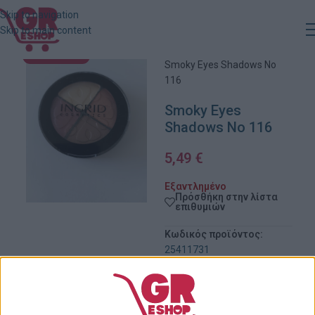
Skip to navigation
Skip to main content
Αρχική
»
Κατάστημα
»
ΕΞΑΝΤΛΗΜΈΝΟ
Smoky Eyes Shadows No
116
Smoky Eyes
Shadows No 116
5,49
€
Εξαντλημένο
Πρόσθήκη στην λίστα
επιθυμιών
Κωδικός προϊόντος:
25411731
Κατηγορίες:
Μακιγιάζ
,
Μάτια
,
Προσωπική
Φροντίδα
,
Σκιές Ματιών
Share: