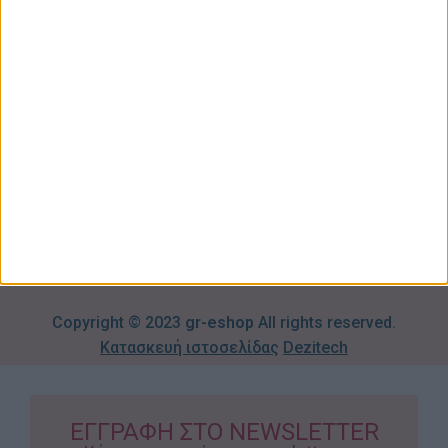
Σπίτι –
Επικοινωνία
Λογαριασμός
Κήπος
Μου
Blog
2310606082
Supermarket
Καλάθι
Όροι
Αγορών
Παιδικά –
Αποστολών
Βρεφικά
info@gr-
Πολιτική
Προσφορές
Απορρήτου
eshop.gr
Τρόποι
Πληρωμής
Επιστροφές
Προϊόντων
Copyright © 2023
gr-eshop
All rights reserved.
Κατασκευή ιστοσελίδας
Dezitech
ΕΓΓΡΑΦΗ ΣΤΟ NEWSLETTER