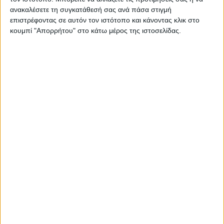
ανακαλέσετε τη συγκατάθεσή σας ανά πάσα στιγμή
επιστρέφοντας σε αυτόν τον ιστότοπο και κάνοντας κλικ στο
Σας προτείνουμε...
κουμπί "Απορρήτου" στο κάτω μέρος της ιστοσελίδας.
NX Beauty
Professional Botox
Collagen Hyaluronic
Shampoo 1000ml
10,90
€
NX Beauty
ΠΡΟΣΘΉΚΗ ΣΤΟ ΚΑΛΆΘΙ
Professional Matte
Longstay 102
Pr
4,00
€
ΠΡΟΣΘΉΚΗ ΣΤΟ ΚΑΛΆΘΙ