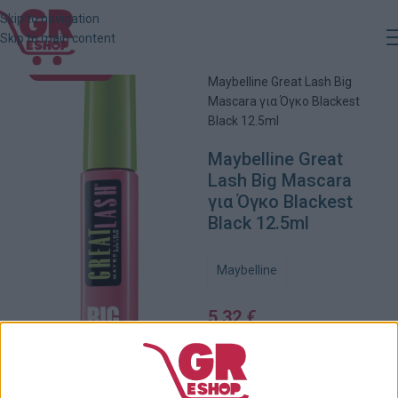
Skip to navigation
Skip to main content
Αρχική
»
Κατάστημα
»
ΕΞΑΝΤΛΗΜΈΝΟ
Maybelline Great Lash Big
Mascara για Όγκο Blackest
Black 12.5ml
Maybelline Great
Lash Big Mascara
για Όγκο Blackest
Black 12.5ml
Maybelline
5,32
€
Εξαντλημένο
Πρόσθήκη στην λίστα
επιθυμιών