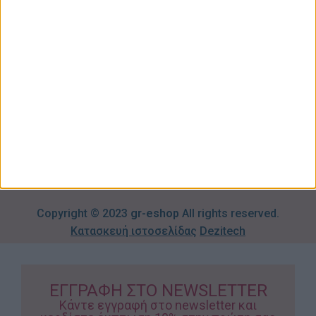
Κήπος
Μου
Blog
2310606082
Supermarket
Καλάθι
Όροι
Αγορών
Παιδικά –
Αποστολών
Βρεφικά
info@gr-
Πολιτική
Προσφορές
Απορρήτου
eshop.gr
Τρόποι
Πληρωμής
Επιστροφές
Προϊόντων
Copyright © 2023
gr-eshop
All rights reserved.
Κατασκευή ιστοσελίδας
Dezitech
ΕΓΓΡΑΦΗ ΣΤΟ NEWSLETTER
Κάντε εγγραφή στο newsletter και