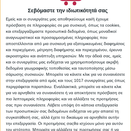
Κωδικός προϊόντος:
Σεβόμαστε την ιδιωτικότητά σας
8721034
Κατηγορίες:
Mascaras
,
Εμείς και οι συνεργάτες μας αποθηκεύουμε και/ή έχουμε
Μακιγιάζ
,
Μάτια
,
πρόσβαση σε πληροφορίες σε μια συσκευή, όπως τα cookies,
Προσωπική Φροντίδα
και επεξεργαζόμαστε προσωπικά δεδομένα, όπως μοναδικοί
Share:
αναγνωριστικοί και προσαρμοσμένες πληροφορίες που
αποστέλλονται από μια συσκευή για εξατομικευμένες διαφημίσεις
και περιεχόμενο, μέτρηση διαφήμισης και περιεχομένου, έρευνα
ακροατηρίου και ανάπτυξη υπηρεσιών.
Με την άδειά σας, εμείς
και οι συνεργάτες μας ενδέχεται να χρησιμοποιήσουμε ακριβή
ΠΕΡΙΓΡΑΦΉ
ΕΠΙΠΛΈΟΝ ΠΛΗΡΟΦΟΡΊΕΣ
δεδομένα γεωγραφικής τοποθεσίας και ταυτοποίησης μέσω
σάρωσης συσκευών. Μπορείτε να κάνετε κλικ για να συναινέσετε
στην επεξεργασία από εμάς και τους 1017 συνεργάτες μας όπως
Μάσκαρα με υποαλλεργική σύνθεση που γλιστράει πάνω
περιγράφεται παραπάνω. Εναλλακτικά, μπορείτε να κάνετε κλικ
στις βλεφαρίδες δίνοντας φυσικό αποτέλεσμα. Είναι
για να αρνηθείτε να συναινέσετε ή να αποκτήσετε πρόσβαση σε
κατάλληλη για χρήστες φακών επαφής και έχει
πιο λεπτομερείς πληροφορίες και να αλλάξετε τις προτιμήσεις
δοκιμαστεί οφθαλμολογικά.
σας πριν συναινέσετε.
Λάβετε υπόψη ότι κάποια επεξεργασία
των προσωπικών σας δεδομένων ενδέχεται να μην απαιτεί τη
συγκατάθεσή σας, αλλά έχετε το δικαίωμα να αρνηθείτε αυτήν
την επεξεργασία. Οι προτιμήσεις σαςθα ισχύουν μόνο για αυτόν
τον ιστότοπο. Μπορείτε να αλλάξετε τις προτιμήσεις σας ή να