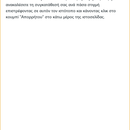
ανακαλέσετε τη συγκατάθεσή σας ανά πάσα στιγμή
Σας προτείνουμε...
επιστρέφοντας σε αυτόν τον ιστότοπο και κάνοντας κλικ στο
κουμπί "Απορρήτου" στο κάτω μέρος της ιστοσελίδας.
Nivea Spot Control
SPF50 40ml
13,89
€
NX Beauty
Pr
ΠΡΟΣΘΉΚΗ ΣΤΟ ΚΑΛΆΘΙ
Professional Matte
Longstay 116
4,00
€
Π
ΠΡΟΣΘΉΚΗ ΣΤΟ ΚΑΛΆΘΙ