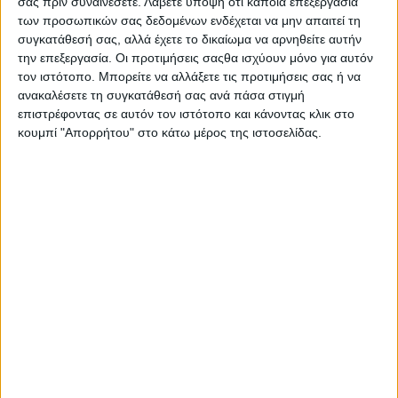
σας πριν συναινέσετε.
Λάβετε υπόψη ότι κάποια επεξεργασία
Βήμα 2. Χρησιμοποίησε το βουρτσάκι για να χτενίσεις τις
των προσωπικών σας δεδομένων ενδέχεται να μην απαιτεί τη
τρίχες προς τα πάνω και προς τα έξω για να αναμειχθεί το
συγκατάθεσή σας, αλλά έχετε το δικαίωμα να αρνηθείτε αυτήν
χρώμα με το φρύδι.
την επεξεργασία. Οι προτιμήσεις σαςθα ισχύουν μόνο για αυτόν
Κατασκευαστής
τον ιστότοπο. Μπορείτε να αλλάξετε τις προτιμήσεις σας ή να
ανακαλέσετε τη συγκατάθεσή σας ανά πάσα στιγμή
Maybelline (Προϊόντα Μακιγιάζ Φρυδιών)
επιστρέφοντας σε αυτόν τον ιστότοπο και κάνοντας κλικ στο
κουμπί "Απορρήτου" στο κάτω μέρος της ιστοσελίδας.
Σας προτείνουμε...