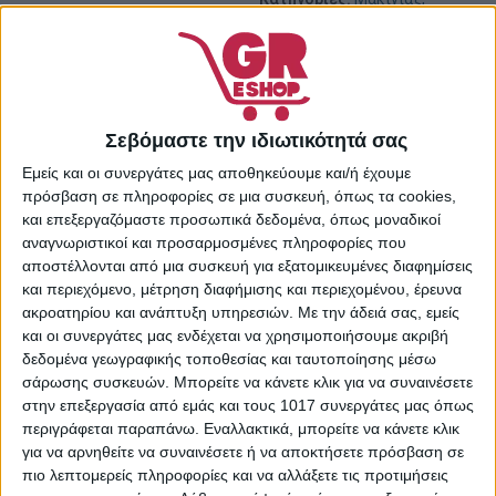
Μακιγιάζ Προσώπου
,
Μακιγιάζ Φρυδιών
,
Μάτια
,
Προσωπική Φροντίδα
Share:
Σεβόμαστε την ιδιωτικότητά σας
Εμείς και οι συνεργάτες μας αποθηκεύουμε και/ή έχουμε
πρόσβαση σε πληροφορίες σε μια συσκευή, όπως τα cookies,
ΠΕΡΙΓΡΑΦΉ
ΕΠΙΠΛΈΟΝ ΠΛΗΡΟΦΟΡΊΕΣ
και επεξεργαζόμαστε προσωπικά δεδομένα, όπως μοναδικοί
αναγνωριστικοί και προσαρμοσμένες πληροφορίες που
αποστέλλονται από μια συσκευή για εξατομικευμένες διαφημίσεις
Το μολύβι χαρακτηρίζεται από μια μαλακή και ανθεκτική
και περιεχόμενο, μέτρηση διαφήμισης και περιεχομένου, έρευνα
φόρμουλα, μια εξαιρετικά λεπτή άκρη 1.5 χιλιοστών
ακροατηρίου και ανάπτυξη υπηρεσιών.
Με την άδειά σας, εμείς
καθώς και από ένα βουρτσάκι για ακόμα πιο φυσικό
και οι συνεργάτες μας ενδέχεται να χρησιμοποιήσουμε ακριβή
αποτέλεσμα.
δεδομένα γεωγραφικής τοποθεσίας και ταυτοποίησης μέσω
σάρωσης συσκευών. Μπορείτε να κάνετε κλικ για να συναινέσετε
Οδηγίες Χρήσης
στην επεξεργασία από εμάς και τους 1017 συνεργάτες μας όπως
περιγράφεται παραπάνω. Εναλλακτικά, μπορείτε να κάνετε κλικ
Βήμα 1. Σχεδιάσε μικρές, αχνές γραμμές κατά μήκος του
για να αρνηθείτε να συναινέσετε ή να αποκτήσετε πρόσβαση σε
πιο λεπτομερείς πληροφορίες και να αλλάξετε τις προτιμήσεις
περιγράμματος των φρυδιών.