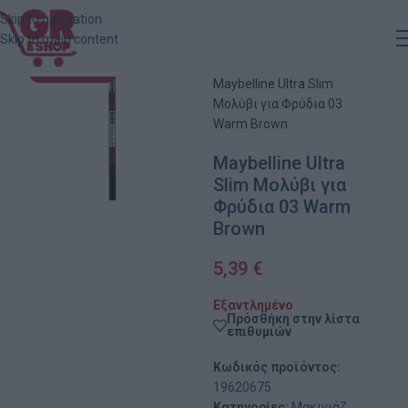
Skip to navigation
Skip to main content
Αρχική
»
Κατάστημα
»
ΕΞΑΝΤΛΗΜΈΝΟ
Maybelline Ultra Slim
Μολύβι για Φρύδια 03
Warm Brown
Maybelline Ultra
Slim Μολύβι για
Φρύδια 03 Warm
Brown
5,39
€
Εξαντλημένο
Πρόσθήκη στην λίστα
επιθυμιών
Κωδικός προϊόντος:
19620675
Κατηγορίες:
Μακιγιάζ
,