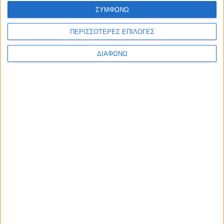
ΣΥΜΦΩΝΩ
ΠΡΟΣΘΉΚΗ ΣΤΟ ΚΑΛΆΘΙ
ΠΕΡΙΣΣΟΤΕΡΕΣ ΕΠΙΛΟΓΕΣ
ΔΙΑΦΩΝΩ
ΕΓΓΡΑΦΗ ΣΤΟ
NEWSLETTER
Κάντε εγγραφή στο newsletter και
κερδίστε έκπτωση 10% στην πρώτη σας
παραγγελία!