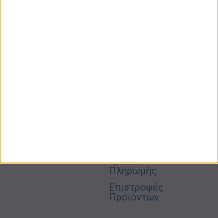
ΚΑΤΗΓΟΡΙΕΣ
ΠΛΗΡΟΦΟΡΙΕΣ
ΧΡΗΣΙΜΑ
Προσωπική
Ποιοι
Κατάστημα
Φροντίδα
Είμαστε
Ο
Σπίτι –
Επικοινωνία
Λογαριασμός
Κήπος
Μου
Blog
2310606082
Supermarket
Καλάθι
Όροι
Αγορών
Παιδικά –
Αποστολών
Βρεφικά
info@gr-
Πολιτική
Προσφορές
Απορρήτου
eshop.gr
Τρόποι
Πληρωμής
Επιστροφές
Προϊόντων