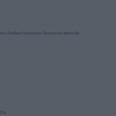
που
,
Πούδρες Προσώπου
,
Προσωπική Φροντίδα
00 κ.