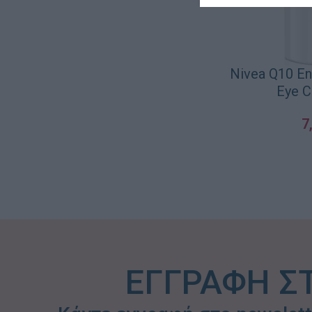
Nivea Q10 En
Eye C
7
ΠΡΟΣΘΉΚΗ ΣΤΟ Κ
ΕΓΓΡΑΦΗ Σ