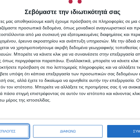
Σεβόμαστε την ιδιωτικότητά σας
άτες μας αποθηκεύουμε και/ή έχουμε πρόσβαση σε πληροφορίες σε μια
ργαζόμαστε προσωπικά δεδομένα, όπως μοναδικοί αναγνωριστικοί και 
στέλλονται από μια συσκευή για εξατομικευμένες διαφημίσεις και περ
εχομένου, έρευνα ακροατηρίου και ανάπτυξη υπηρεσιών.
Με την άδειά σα
χεται να χρησιμοποιήσουμε ακριβή δεδομένα γεωγραφικής τοποθεσίας 
ών. Μπορείτε να κάνετε κλικ για να συναινέσετε στην επεξεργασία απ
 όπως περιγράφεται παραπάνω. Εναλλακτικά, μπορείτε να κάνετε κλικ γ
οκτήσετε πρόσβαση σε πιο λεπτομερείς πληροφορίες και να αλλάξετε τι
βετε υπόψη ότι κάποια επεξεργασία των προσωπικών σας δεδομένων ε
NX Beauty Professional Matte
εσή σας, αλλά έχετε το δικαίωμα να αρνηθείτε αυτήν την επεξεργασία. 
Longstay 106
τόν τον ιστότοπο. Μπορείτε να αλλάξετε τις προτιμήσεις σας ή να ανακα
 πάσα στιγμή επιστρέφοντας σε αυτόν τον ιστότοπο και κάνοντας κλι
4,00
€
ω μέρος της ιστοσελίδας.
ΠΡΟΣΘΉΚΗ ΣΤΟ ΚΑΛΆΘΙ
ΕΠΙΛΟΓΕΣ
ΔΙΑΦΩΝΩ
ΣΥ