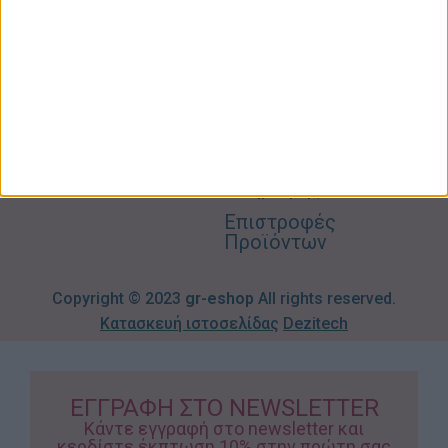
Κήπος
Μου
Blog
2310606082
Supermarket
Καλάθι
Όροι
Αγορών
Παιδικά –
Αποστολών
Βρεφικά
info@gr-
Πολιτική
Προσφορές
Απορρήτου
eshop.gr
Τρόποι
Πληρωμής
Επιστροφές
Προϊόντων
Copyright © 2023
gr-eshop
All rights reserved.
Κατασκευή ιστοσελίδας
Dezitech
ΕΓΓΡΑΦΗ ΣΤΟ NEWSLETTER
Κάντε εγγραφή στο newsletter και
κερδίστε έκπτωση 10% στην πρώτη σας