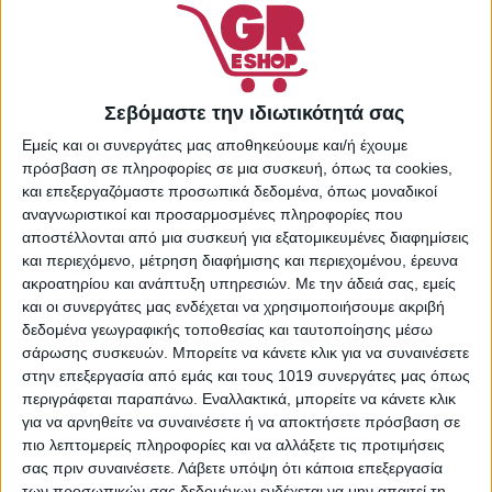
ΠΡΟΣΘΉΚΗ ΣΤΟ
ΚΑΛΆΘΙ
Πρόσθήκη στην λίστα
επιθυμιών
Σεβόμαστε την ιδιωτικότητά σας
Κωδικός προϊόντος:
Εμείς και οι συνεργάτες μας αποθηκεύουμε και/ή έχουμε
23712562
πρόσβαση σε πληροφορίες σε μια συσκευή, όπως τα cookies,
Κατηγορίες:
Highlighters
,
και επεξεργαζόμαστε προσωπικά δεδομένα, όπως μοναδικοί
Μακιγιάζ
,
Μακιγιάζ
αναγνωριστικοί και προσαρμοσμένες πληροφορίες που
Προσώπου
,
Προσωπική
αποστέλλονται από μια συσκευή για εξατομικευμένες διαφημίσεις
Φροντίδα
και περιεχόμενο, μέτρηση διαφήμισης και περιεχομένου, έρευνα
Share:
ακροατηρίου και ανάπτυξη υπηρεσιών.
Με την άδειά σας, εμείς
και οι συνεργάτες μας ενδέχεται να χρησιμοποιήσουμε ακριβή
δεδομένα γεωγραφικής τοποθεσίας και ταυτοποίησης μέσω
σάρωσης συσκευών. Μπορείτε να κάνετε κλικ για να συναινέσετε
στην επεξεργασία από εμάς και τους 1019 συνεργάτες μας όπως
ΠΕΡΙΓΡΑΦΉ
ΕΠΙΠΛΈΟΝ ΠΛΗΡΟΦΟΡΊΕΣ
περιγράφεται παραπάνω. Εναλλακτικά, μπορείτε να κάνετε κλικ
για να αρνηθείτε να συναινέσετε ή να αποκτήσετε πρόσβαση σε
Το Prep Set Glow της Iconic London μπορεί να
πιο λεπτομερείς πληροφορίες και να αλλάξετε τις προτιμήσεις
χρησιμοποιηθεί για να προετοιμάσει το δέρμα πριν την
σας πριν συναινέσετε.
Λάβετε υπόψη ότι κάποια επεξεργασία
εφαρμογή του μακιγιάζ, να σετάρει ένα look ή να προσθέσει
των προσωπικών σας δεδομένων ενδέχεται να μην απαιτεί τη