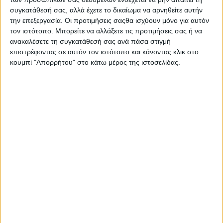
λάμψη σε ένα φυσικό πρόσωπο. Το προϊόν είναι 100%
συγκατάθεσή σας, αλλά έχετε το δικαίωμα να αρνηθείτε αυτήν
την επεξεργασία. Οι προτιμήσεις σαςθα ισχύουν μόνο για αυτόν
vegan.
τον ιστότοπο. Μπορείτε να αλλάξετε τις προτιμήσεις σας ή να
ανακαλέσετε τη συγκατάθεσή σας ανά πάσα στιγμή
επιστρέφοντας σε αυτόν τον ιστότοπο και κάνοντας κλικ στο
κουμπί "Απορρήτου" στο κάτω μέρος της ιστοσελίδας.
Σας προτείνουμε...
Nivea Spot Control
SPF50 40ml