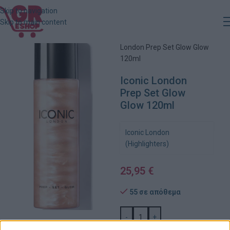
Skip to navigation
Skip to main content
Αρχική
»
Κατάστημα
»
Iconic
London Prep Set Glow Glow
120ml
Iconic London
Prep Set Glow
Glow 120ml
Iconic London
(Highlighters)
25,95
€
55 σε απόθεμα
-
+