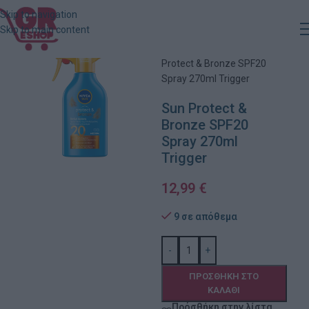
Skip to navigation
Skip to main content
Αρχική
»
Κατάστημα
»
Sun
Protect & Bronze SPF20
Spray 270ml Trigger
Sun Protect &
Bronze SPF20
Spray 270ml
Trigger
12,99
€
9 σε απόθεμα
-
+
ΠΡΟΣΘΉΚΗ ΣΤΟ
ΚΑΛΆΘΙ
Πρόσθήκη στην λίστα