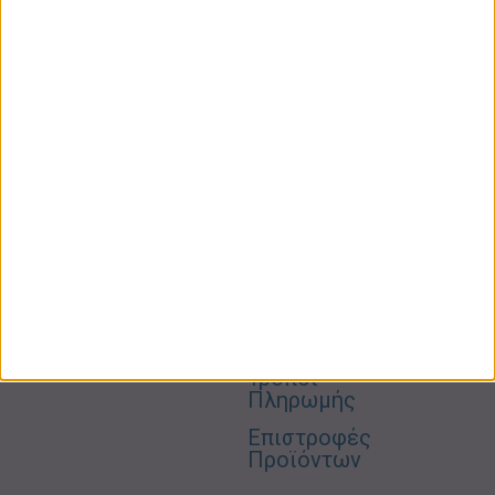
ΚΑΤΗΓΟΡΙΕΣ
ΠΛΗΡΟΦΟΡΙΕΣ
ΧΡΗΣΙΜΑ
Προσωπική
Ποιοι
Κατάστημα
Φροντίδα
Είμαστε
Ο
Σπίτι –
Επικοινωνία
Λογαριασμός
Κήπος
Μου
Blog
2310606082
Supermarket
Καλάθι
Όροι
Αγορών
Παιδικά –
Αποστολών
Βρεφικά
info@gr-
Πολιτική
Προσφορές
Απορρήτου
eshop.gr
Τρόποι
Πληρωμής
Επιστροφές
Προϊόντων