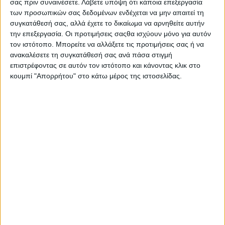
δραστηριότητες με έντονη εφίδρωση. Συστήνεται η
σας πριν συναινέσετε.
Λάβετε υπόψη ότι κάποια επεξεργασία
των προσωπικών σας δεδομένων ενδέχεται να μην απαιτεί τη
εφαρμογή του πριν την έκθεση στον ήλιο, καθώς και η
συγκατάθεσή σας, αλλά έχετε το δικαίωμα να αρνηθείτε αυτήν
συχνή ανανέωσή του ειδικότερα μετά από εφίδρωση,
την επεξεργασία. Οι προτιμήσεις σαςθα ισχύουν μόνο για αυτόν
κολύμπι ή σκούπισμα.
τον ιστότοπο. Μπορείτε να αλλάξετε τις προτιμήσεις σας ή να
ανακαλέσετε τη συγκατάθεσή σας ανά πάσα στιγμή
Περιοχή Χρήσης: Σώματος
επιστρέφοντας σε αυτόν τον ιστότοπο και κάνοντας κλικ στο
Δείκτης Αντηλιακής Προστασίας (SPF): 20SPF
κουμπί "Απορρήτου" στο κάτω μέρος της ιστοσελίδας.
Υφή: Λοσιόν
Spray
Χρώμα: Χωρίς Χρώμα
Αδιάβροχο
Σας προτείνουμε...