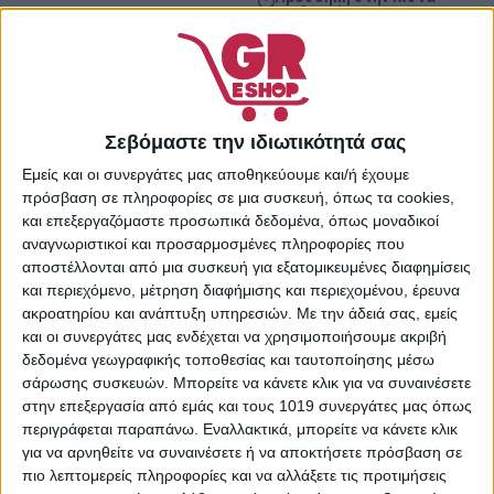
επιθυμιών
Κωδικός προϊόντος:
36941408
Κατηγορίες:
Αντηλιακά
Σώματος
,
Αντηλιακή
Σεβόμαστε την ιδιωτικότητά σας
Προστασία & Μαύρισμα
,
Εμείς και οι συνεργάτες μας αποθηκεύουμε και/ή έχουμε
Προσωπική Φροντίδα
πρόσβαση σε πληροφορίες σε μια συσκευή, όπως τα cookies,
Share:
και επεξεργαζόμαστε προσωπικά δεδομένα, όπως μοναδικοί
αναγνωριστικοί και προσαρμοσμένες πληροφορίες που
αποστέλλονται από μια συσκευή για εξατομικευμένες διαφημίσεις
και περιεχόμενο, μέτρηση διαφήμισης και περιεχομένου, έρευνα
ακροατηρίου και ανάπτυξη υπηρεσιών.
Με την άδειά σας, εμείς
ΠΕΡΙΓΡΑΦΉ
ΕΠΙΠΛΈΟΝ ΠΛΗΡΟΦΟΡΊΕΣ
και οι συνεργάτες μας ενδέχεται να χρησιμοποιήσουμε ακριβή
δεδομένα γεωγραφικής τοποθεσίας και ταυτοποίησης μέσω
Το αντηλιακό της Nivea είναι σε μορφή λοσιόν, με
σάρωσης συσκευών. Μπορείτε να κάνετε κλικ για να συναινέσετε
λεπτόρρευστη υφή που απλώνεται εύκολα και
στην επεξεργασία από εμάς και τους 1019 συνεργάτες μας όπως
προορίζεται για το σώμα. Έχει μεγάλη ανθεκτικότητα στο
περιγράφεται παραπάνω. Εναλλακτικά, μπορείτε να κάνετε κλικ
νερό και στον ιδρώτα και γι αυτό είναι ιδανικό για όσους
για να αρνηθείτε να συναινέσετε ή να αποκτήσετε πρόσβαση σε
κάνουν σπορ θαλάσσης και παραλίας, καθώς και άλλες
πιο λεπτομερείς πληροφορίες και να αλλάξετε τις προτιμήσεις